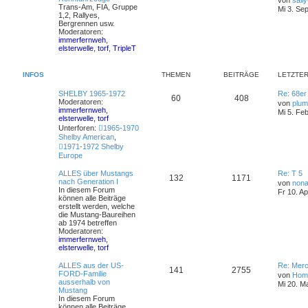
von
sall
Trans-Am, FIA, Gruppe
Mi 3. Se
1,2, Rallyes,
Bergrennen usw.
Moderatoren:
immerfernweh
,
elsterwelle
,
torf
,
TripleT
INFOS
THEMEN
BEITRÄGE
LETZTER
SHELBY 1965-1972
Re: 68e
60
408
Moderatoren:
von
plum
immerfernweh
,
Mi 5. Fe
elsterwelle
,
torf
Unterforen:
1965-1970
Shelby American
,
1971-1972 Shelby
Europe
ALLES über Mustangs
Re: T 5
132
1171
nach Generation I
von
nona
In diesem Forum
Fr 10. A
können alle Beiträge
erstellt werden, welche
die Mustang-Baureihen
ab 1974 betreffen
Moderatoren:
immerfernweh
,
elsterwelle
,
torf
ALLES aus der US-
Re: Merc
141
2755
FORD-Familie
von
Hom
ausserhalb von
Mi 20. M
Mustang
In diesem Forum
können alle Beiträge