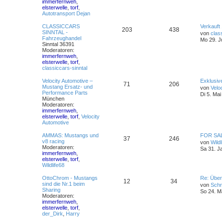
immerfernweh
,
elsterwelle
,
torf
,
Autotransport Dejan
CLASSICCARS
Verkauft
203
438
SINNTAL -
von
clas
Fahrzeughandel
Mo 29. J
Sinntal 36391
Moderatoren:
immerfernweh
,
elsterwelle
,
torf
,
classiccars-sinntal
Velocity Automotive –
Exklusiv
71
206
Mustang Ersatz- und
von
Velo
Performance Parts
Di 5. Mai
München
Moderatoren:
immerfernweh
,
elsterwelle
,
torf
,
Velocity
Automotive
AMMAS: Mustangs und
FOR SAL
37
246
v8 racing
von
Wildl
Moderatoren:
Sa 31. J
immerfernweh
,
elsterwelle
,
torf
,
Wildlife68
OttoChrom - Mustangs
Re: Übe
12
34
sind die Nr.1 beim
von
Schr
Sharing
So 24. M
Moderatoren:
immerfernweh
,
elsterwelle
,
torf
,
der_Dirk
,
Harry