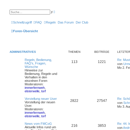
E
S
r
u
w
c
e
h
Schnellzugriff
FAQ
Regeln
Das Forum
Der Club
i
e
t
e
Foren-Übersicht
r
t
e
S
u
c
ADMINISTRATIVES
THEMEN
BEITRÄGE
LETZTER
h
e
Regeln, Bedienung,
Re: Must
113
1221
FAQ's, Fragen,
von
Urm
Wünsche
Mo 2. Fe
Hinweise zur
Bedienung, Regeln und
Verhalten in den
einzelnen Foren
Moderatoren:
immerfernweh
,
elsterwelle
,
torf
Vorstellung neuer User
Re: Schö
2822
27547
Vorstellung der neuen
von
Schr
User.
Mo 3. Au
Moderatoren:
immerfernweh
,
elsterwelle
,
torf
News vom FMCoG
Re: 44. 
216
3853
Aktuelle Infos rund um
von
Andr