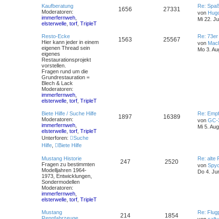
Kaufberatung
Re: Spa
1656
27331
Moderatoren:
von
Hug
immerfernweh
,
Mi 22. Ju
elsterwelle
,
torf
,
TripleT
Resto-Ecke
Re: 73er
1563
25567
Hier kann jeder in einem
von
Mac
eigenen Thread sein
Mo 3. Au
eigenes
Restaurationsprojekt
vorstellen.
Fragen rund um die
Grundrestauration =
Blech & Lack
Moderatoren:
immerfernweh
,
elsterwelle
,
torf
,
TripleT
Biete Hilfe / Suche Hilfe
Re: Empf
1897
16389
Moderatoren:
von
GC-
immerfernweh
,
Mi 5. Au
elsterwelle
,
torf
,
TripleT
Unterforen:
Suche
Hilfe
,
Biete Hilfe
Mustang Historie
Re: alte
247
2520
Fragen zu bestimmten
von
Spy
Modelljahren 1964-
Do 4. Ju
1973, Entwicklungen,
Sondermodellen
Moderatoren:
immerfernweh
,
elsterwelle
,
torf
,
TripleT
Mustang
Re: Flug
214
1854
Rennfahrzeuge