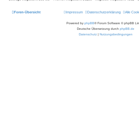
Foren-Übersicht
Impressum
Datenschutzerklärung
Alle Coo
Powered by
phpBB
® Forum Software © phpBB Lim
Deutsche Übersetzung durch
phpBB.de
Datenschutz
|
Nutzungsbedingungen