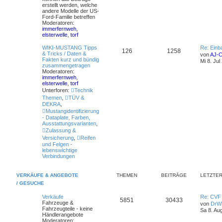
erstellt werden, welche
andere Modelle der US-
Ford-Familie betreffen
Moderatoren:
immerfernweh
,
elsterwelle
,
torf
WIKI-MUSTANG Tipps
Re: Einb
126
1258
& Tricks / Daten &
von
AJ-
Fakten kurz und bündig
Mi 8. Jul
zusammengetragen
Moderatoren:
immerfernweh
,
elsterwelle
,
torf
Unterforen:
Technik
Themen
,
TÜV &
DEKRA
,
Mustangidentifizierung
- Dataplate, Farben,
Ausstattungsvarianten
,
Zulassung &
Versicherung
,
Reifen
und Felgen -
lebenswichtige
Verbindungen
VERKÄUFE & ANGEBOTE
THEMEN
BEITRÄGE
LETZTER
/ GESUCHE
Verkäufe
Re: CVF 
5851
30433
Fahrzeuge &
von
DrW
Fahrzeugteile - keine
Sa 8. Au
Händlerangebote
Moderatoren: