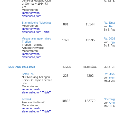
den First Mustang Club
So 26. J
of Germany 1964-73
e.V.
Moderatoren:
immerfernweh
,
elsterwelle
,
torf
Stammtische / Meetings
Re: Einl
881
15144
Moderatoren:
von
Red 
immerfernweh
,
Sa 8. Au
elsterwelle
,
torf
,
TripleT
Veranstaltungstermine /
Re: 2026
1373
13535
Treffen
von
Jog
Treffen, Termine,
So 9. Au
Aktuelle Hinweise
Moderatoren:
immerfernweh
,
elsterwelle
,
torf
MUSTANG 1964-1973
THEMEN
BEITRÄGE
LETZTER
Small Talk
Re: USA
228
4202
Nur Mustang-bezogen.
von
me
Keine Off-Topic Themen
Mo 3. Au
bitte.
Moderatoren:
immerfernweh
,
elsterwelle
,
torf
,
TripleT
Technik
Nachfolg
10832
122779
Akut ein Problem?
von
Arno
Moderatoren:
Mo 10. A
immerfernweh
,
elsterwelle
,
torf
,
TripleT