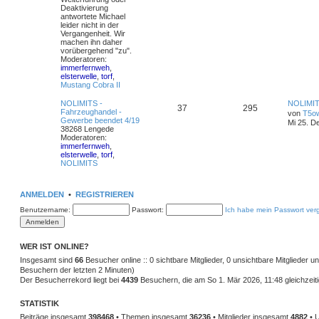
Deaktivierung
antwortete Michael
leider nicht in der
Vergangenheit. Wir
machen ihn daher
vorübergehend "zu".
Moderatoren:
immerfernweh
,
elsterwelle
,
torf
,
Mustang Cobra II
NOLIMITS -
NOLIMIT
37
295
Fahrzeughandel -
von
T5o
Gewerbe beendet 4/19
Mi 25. D
38268 Lengede
Moderatoren:
immerfernweh
,
elsterwelle
,
torf
,
NOLIMITS
ANMELDEN
•
REGISTRIEREN
Benutzername:
Passwort:
Ich habe mein Passwort ver
WER IST ONLINE?
Insgesamt sind
66
Besucher online :: 0 sichtbare Mitglieder, 0 unsichtbare Mitglieder 
Besuchern der letzten 2 Minuten)
Der Besucherrekord liegt bei
4439
Besuchern, die am So 1. Mär 2026, 11:48 gleichzeiti
STATISTIK
Beiträge insgesamt
398468
• Themen insgesamt
36236
• Mitglieder insgesamt
4882
• U