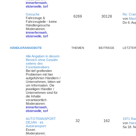
immerfernweh
,
elsterwelle
,
torf
Gesuche
Re: Cran
6269
30128
Fahrzeuge &
von
Mac
Fahrzeugteile - keine
Do 6. Au
Händlergesuche
Moderatoren:
immerfernweh
,
elsterwelle
,
torf
HÄNDLERANGEBOTE
THEMEN
BEITRÄGE
LETZTER
Alle Angaben in diesem
Bereich ohne Gewähr
seitens des
Forenbetreibers.
Bei tief greifenden
Problemen mit hier
aufgeführten Händlern /
Unternehmen, bitten wir
um Information. Die
jeweiligen Händler /
Unternehmen sind für
die Inhalte
verantwortlich
Moderatoren:
immerfernweh
,
elsterwelle
,
torf
AUTOTRANSPORT
1971 Ra
32
162
DEJAN - int.
von
Harz
Autotransport
Sa 18. N
Essen
Moderatoren: