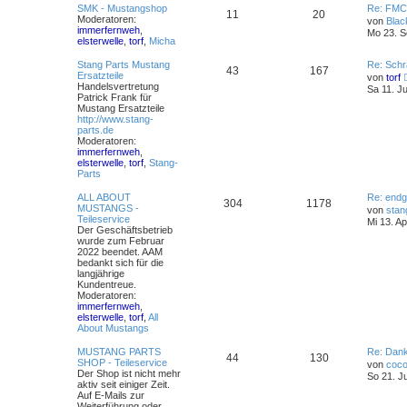
SMK - Mustangshop
Re: FMC
11
20
Moderatoren:
von
Blac
immerfernweh
,
Mo 23. S
elsterwelle
,
torf
,
Micha
Stang Parts Mustang
Re: Schr
43
167
Ersatzteile
von
torf
Handelsvertretung
Sa 11. Ju
Patrick Frank für
Mustang Ersatzteile
http://www.stang-
parts.de
Moderatoren:
immerfernweh
,
elsterwelle
,
torf
,
Stang-
Parts
ALL ABOUT
Re: endg
304
1178
MUSTANGS -
von
stan
Teileservice
Mi 13. A
Der Geschäftsbetrieb
wurde zum Februar
2022 beendet. AAM
bedankt sich für die
langjährige
Kundentreue.
Moderatoren:
immerfernweh
,
elsterwelle
,
torf
,
All
About Mustangs
MUSTANG PARTS
Re: Danke
44
130
SHOP - Teileservice
von
coc
Der Shop ist nicht mehr
So 21. J
aktiv seit einiger Zeit.
Auf E-Mails zur
Weiterführung oder