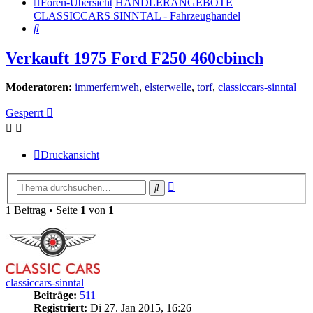
Foren-Übersicht
HÄNDLERANGEBOTE
CLASSICCARS SINNTAL - Fahrzeughandel
Suche
Verkauft 1975 Ford F250 460cbinch
Moderatoren:
immerfernweh
,
elsterwelle
,
torf
,
classiccars-sinntal
Gesperrt
Druckansicht
Erweiterte
Suche
Suche
1 Beitrag • Seite
1
von
1
classiccars-sinntal
Beiträge:
511
Registriert:
Di 27. Jan 2015, 16:26