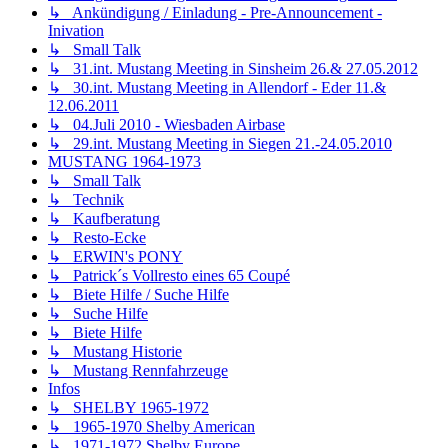
↳ Ankündigung / Einladung - Pre-Announcement -
Inivation
↳ Small Talk
↳ 31.int. Mustang Meeting in Sinsheim 26.& 27.05.2012
↳ 30.int. Mustang Meeting in Allendorf - Eder 11.&
12.06.2011
↳ 04.Juli 2010 - Wiesbaden Airbase
↳ 29.int. Mustang Meeting in Siegen 21.-24.05.2010
MUSTANG 1964-1973
↳ Small Talk
↳ Technik
↳ Kaufberatung
↳ Resto-Ecke
↳ ERWIN's PONY
↳ Patrick´s Vollresto eines 65 Coupé
↳ Biete Hilfe / Suche Hilfe
↳ Suche Hilfe
↳ Biete Hilfe
↳ Mustang Historie
↳ Mustang Rennfahrzeuge
Infos
↳ SHELBY 1965-1972
↳ 1965-1970 Shelby American
↳ 1971-1972 Shelby Europe