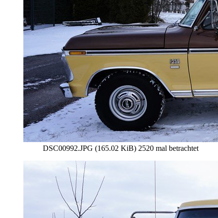
DSC00992.JPG (165.02 KiB) 2520 mal betrachtet