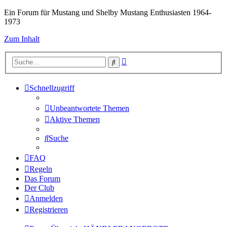
Ein Forum für Mustang und Shelby Mustang Enthusiasten 1964-
1973
Zum Inhalt
Erweiterte
Suche
Suche
Schnellzugriff
Unbeantwortete Themen
Aktive Themen
Suche
FAQ
Regeln
Das Forum
Der Club
Anmelden
Registrieren