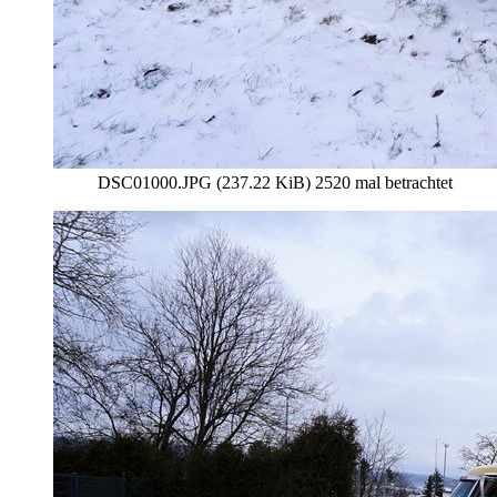
DSC01000.JPG (237.22 KiB) 2520 mal betrachtet