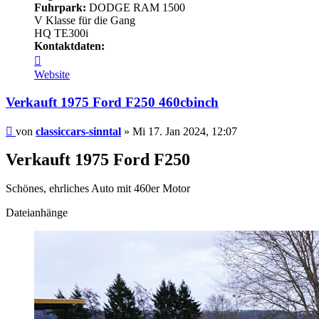
Fuhrpark:
DODGE RAM 1500
V Klasse für die Gang
HQ TE300i
Kontaktdaten:
Kontaktdaten
von
Website
classiccars-
sinntal
Verkauft 1975 Ford F250 460cbinch
Beitrag
von
classiccars-sinntal
»
Mi 17. Jan 2024, 12:07
Verkauft 1975 Ford F250
Schönes, ehrliches Auto mit 460er Motor
Dateianhänge