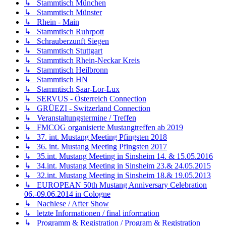
↳ Stammtisch München
↳ Stammtisch Münster
↳ Rhein - Main
↳ Stammtisch Ruhrpott
↳ Schrauberzunft Siegen
↳ Stammtisch Stuttgart
↳ Stammtisch Rhein-Neckar Kreis
↳ Stammtisch Heilbronn
↳ Stammtisch HN
↳ Stammtisch Saar-Lor-Lux
↳ SERVUS - Österreich Connection
↳ GRÜEZI - Switzerland Connection
↳ Veranstaltungstermine / Treffen
↳ FMCOG organisierte Mustangtreffen ab 2019
↳ 37. int. Mustang Meeting Pfingsten 2018
↳ 36. int. Mustang Meeting Pfingsten 2017
↳ 35.int. Mustang Meeting in Sinsheim 14. & 15.05.2016
↳ 34.int. Mustang Meeting in Sinsheim 23.& 24.05.2015
↳ 32.int. Mustang Meeting in Sinsheim 18.& 19.05.2013
↳ EUROPEAN 50th Mustang Anniversary Celebration
06.-09.06.2014 in Cologne
↳ Nachlese / After Show
↳ letzte Informationen / final information
↳ Programm & Registration / Program & Registration