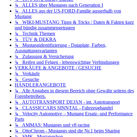
↳ ALLES über Mustangs nach Generation I
↳ ALLES aus der US-FORD-Familie ausserhalb von
Mustang
↳ WIKI-MUSTANG Tipps & Tricks / Daten & Fakten kurz
und bündig zusammengetragen
↳ Technik Themen
↳ TÜV & DEKRA
↳ Mustangidentifizierung - Dataplate, Farben,
Ausstattungsvarianten
↳ Zulassung & Versicherung
↳ Reifen und Felgen - lebenswichtige Verbindungen
VERKÄUFE & ANGEBOTE / GESUCHE
↳ Verkäufe
↳ Gesuche
HÄNDLERANGEBOTE
↳ Alle Angaben in diesem Bereich ohne Gewähr seitens des
Forenbetreibers.
↳ AUTOTRANSPORT DEJAN - int. Autotransport
↳ CLASSICCARS SINNTAL - Fahrzeughandel
↳ Velocity Automotive – Mustang Ersatz- und Performance
Parts
↳ AMMAS: Mustangs und v8 racing
↳ OttoChrom - Mustangs sind die Nr.1 beim Sharing
↳ SMK - Mustangshop