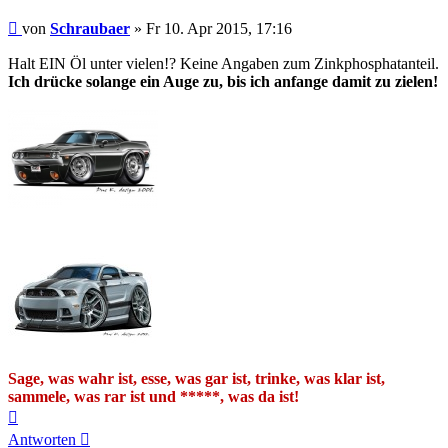
Beitrag
von
Schraubaer
»
Fr 10. Apr 2015, 17:16
Halt EIN Öl unter vielen!? Keine Angaben zum Zinkphosphatanteil.
Ich drücke solange ein Auge zu, bis ich anfange damit zu zielen!
Sage, was wahr ist, esse, was gar ist, trinke, was klar ist,
sammele, was rar ist und *****, was da ist!
Nach
oben
Antworten