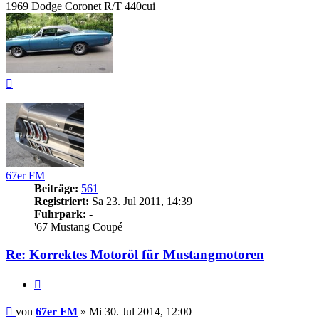
1969 Dodge Coronet R/T 440cui
Nach
oben
67er FM
Beiträge:
561
Registriert:
Sa 23. Jul 2011, 14:39
Fuhrpark:
-
'67 Mustang Coupé
Re: Korrektes
Motoröl
für Mustangmotoren
Zitieren
Beitrag
von
67er FM
»
Mi 30. Jul 2014, 12:00