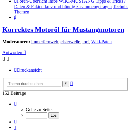
Foren-Übersicht
Infos
WIKI-MUSTANG Tipps & Tricks /
Daten & Fakten kurz und bündig zusammengetragen
Technik
Themen
Suche
Korrektes Motoröl für Mustangmotoren
Moderatoren:
immerfernweh
,
elsterwelle
,
torf
,
Wiki-Paten
Antworten
Druckansicht
Erweiterte
Suche
Suche
152 Beiträge
Seite
5
Gehe zu Seite:
von
16
Vorherige
1