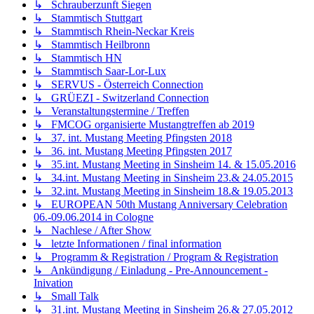
↳ Schrauberzunft Siegen
↳ Stammtisch Stuttgart
↳ Stammtisch Rhein-Neckar Kreis
↳ Stammtisch Heilbronn
↳ Stammtisch HN
↳ Stammtisch Saar-Lor-Lux
↳ SERVUS - Österreich Connection
↳ GRÜEZI - Switzerland Connection
↳ Veranstaltungstermine / Treffen
↳ FMCOG organisierte Mustangtreffen ab 2019
↳ 37. int. Mustang Meeting Pfingsten 2018
↳ 36. int. Mustang Meeting Pfingsten 2017
↳ 35.int. Mustang Meeting in Sinsheim 14. & 15.05.2016
↳ 34.int. Mustang Meeting in Sinsheim 23.& 24.05.2015
↳ 32.int. Mustang Meeting in Sinsheim 18.& 19.05.2013
↳ EUROPEAN 50th Mustang Anniversary Celebration
06.-09.06.2014 in Cologne
↳ Nachlese / After Show
↳ letzte Informationen / final information
↳ Programm & Registration / Program & Registration
↳ Ankündigung / Einladung - Pre-Announcement -
Inivation
↳ Small Talk
↳ 31.int. Mustang Meeting in Sinsheim 26.& 27.05.2012