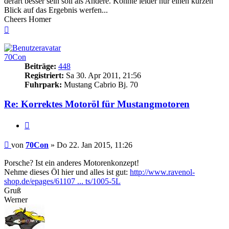
derart besser sein soll als Andere. Konnte leider nur einen kurzen
Blick auf das Ergebnis werfen...
Cheers Homer
Nach
oben
70Con
Beiträge:
448
Registriert:
Sa 30. Apr 2011, 21:56
Fuhrpark:
Mustang Cabrio Bj. 70
Re: Korrektes
Motoröl
für Mustangmotoren
Zitieren
Beitrag
von
70Con
»
Do 22. Jan 2015, 11:26
Porsche? Ist ein anderes Motorenkonzept!
Nehme dieses Öl hier und alles ist gut:
http://www.ravenol-
shop.de/epages/61107 ... ts/1005-5L
Gruß
Werner