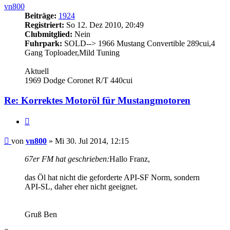
vn800
Beiträge:
1924
Registriert:
So 12. Dez 2010, 20:49
Clubmitglied:
Nein
Fuhrpark:
SOLD--> 1966 Mustang Convertible 289cui,4
Gang Toploader,Mild Tuning
Aktuell
1969 Dodge Coronet R/T 440cui
Re: Korrektes
Motoröl
für Mustangmotoren
Zitieren
Beitrag
von
vn800
»
Mi 30. Jul 2014, 12:15
67er FM hat geschrieben:
Hallo Franz,
das Öl hat nicht die geforderte API-SF Norm, sondern
API-SL, daher eher nicht geeignet.
Gruß Ben