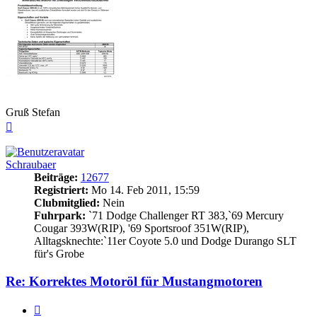
Gruß Stefan
Nach
oben
Schraubaer
Beiträge:
12677
Registriert:
Mo 14. Feb 2011, 15:59
Clubmitglied:
Nein
Fuhrpark:
`71 Dodge Challenger RT 383,`69 Mercury
Cougar 393W(RIP), '69 Sportsroof 351W(RIP),
Alltagsknechte:`11er Coyote 5.0 und Dodge Durango SLT
für's Grobe
Re: Korrektes
Motoröl
für Mustangmotoren
Zitieren