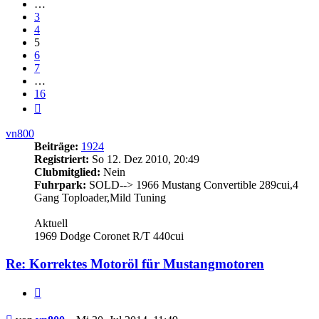
…
3
4
5
6
7
…
16
Nächste
vn800
Beiträge:
1924
Registriert:
So 12. Dez 2010, 20:49
Clubmitglied:
Nein
Fuhrpark:
SOLD--> 1966 Mustang Convertible 289cui,4
Gang Toploader,Mild Tuning
Aktuell
1969 Dodge Coronet R/T 440cui
Re: Korrektes
Motoröl
für Mustangmotoren
Zitieren
Beitrag