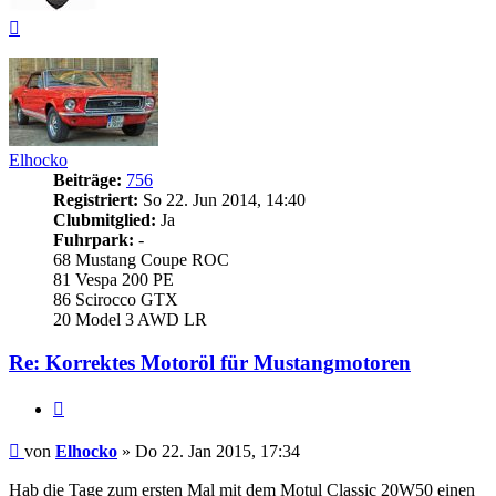
Nach
oben
Elhocko
Beiträge:
756
Registriert:
So 22. Jun 2014, 14:40
Clubmitglied:
Ja
Fuhrpark:
-
68 Mustang Coupe ROC
81 Vespa 200 PE
86 Scirocco GTX
20 Model 3 AWD LR
Re: Korrektes
Motoröl
für Mustangmotoren
Zitieren
Beitrag
von
Elhocko
»
Do 22. Jan 2015, 17:34
Hab die Tage zum ersten Mal mit dem Motul Classic 20W50 einen