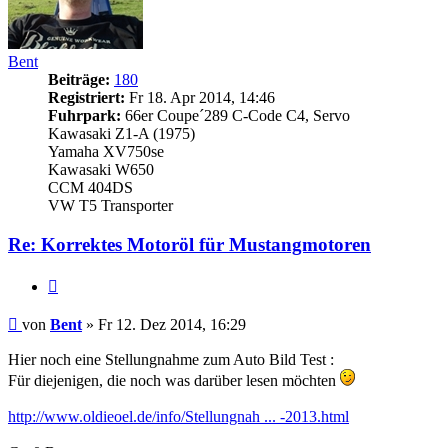
Bent
Beiträge:
180
Registriert:
Fr 18. Apr 2014, 14:46
Fuhrpark:
66er Coupe´289 C-Code C4, Servo
Kawasaki Z1-A (1975)
Yamaha XV750se
Kawasaki W650
CCM 404DS
VW T5 Transporter
Re: Korrektes
Motoröl
für Mustangmotoren
Zitieren
Beitrag
von
Bent
»
Fr 12. Dez 2014, 16:29
Hier noch eine Stellungnahme zum Auto Bild Test :
Für diejenigen, die noch was darüber lesen möchten
http://www.oldieoel.de/info/Stellungnah ... -2013.html