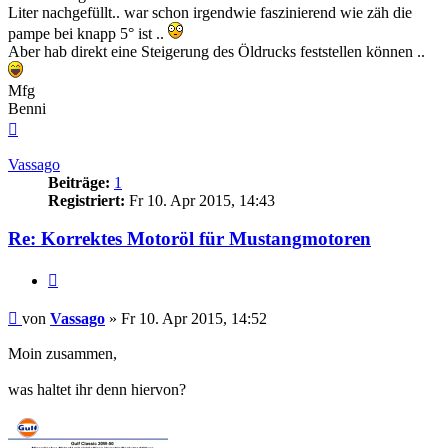
Liter nachgefüllt.. war schon irgendwie faszinierend wie zäh die
pampe bei knapp 5° ist ..
Aber hab direkt eine Steigerung des Öldrucks feststellen können ..
Mfg
Benni
Nach
oben
Vassago
Beiträge:
1
Registriert:
Fr 10. Apr 2015, 14:43
Re: Korrektes
Motoröl
für Mustangmotoren
Zitieren
Beitrag
von
Vassago
»
Fr 10. Apr 2015, 14:52
Moin zusammen,
was haltet ihr denn hiervon?