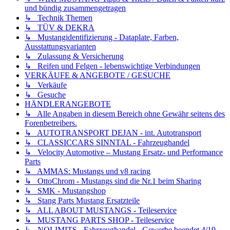
und bündig zusammengetragen
↳ Technik Themen
↳ TÜV & DEKRA
↳ Mustangidentifizierung - Dataplate, Farben,
Ausstattungsvarianten
↳ Zulassung & Versicherung
↳ Reifen und Felgen - lebenswichtige Verbindungen
VERKÄUFE & ANGEBOTE / GESUCHE
↳ Verkäufe
↳ Gesuche
HÄNDLERANGEBOTE
↳ Alle Angaben in diesem Bereich ohne Gewähr seitens des
Forenbetreibers.
↳ AUTOTRANSPORT DEJAN - int. Autotransport
↳ CLASSICCARS SINNTAL - Fahrzeughandel
↳ Velocity Automotive – Mustang Ersatz- und Performance
Parts
↳ AMMAS: Mustangs und v8 racing
↳ OttoChrom - Mustangs sind die Nr.1 beim Sharing
↳ SMK - Mustangshop
↳ Stang Parts Mustang Ersatzteile
↳ ALL ABOUT MUSTANGS - Teileservice
↳ MUSTANG PARTS SHOP - Teileservice
↳ NOLIMITS - Fahrzeughandel - Gewerbe beendet 4/19