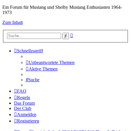
Ein Forum für Mustang und Shelby Mustang Enthusiasten 1964-
1973
Zum Inhalt
Erweiterte
Suche
Suche
Schnellzugriff
Unbeantwortete Themen
Aktive Themen
Suche
FAQ
Regeln
Das Forum
Der Club
Anmelden
Registrieren