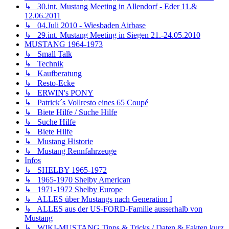
↳ 30.int. Mustang Meeting in Allendorf - Eder 11.&
12.06.2011
↳ 04.Juli 2010 - Wiesbaden Airbase
↳ 29.int. Mustang Meeting in Siegen 21.-24.05.2010
MUSTANG 1964-1973
↳ Small Talk
↳ Technik
↳ Kaufberatung
↳ Resto-Ecke
↳ ERWIN's PONY
↳ Patrick´s Vollresto eines 65 Coupé
↳ Biete Hilfe / Suche Hilfe
↳ Suche Hilfe
↳ Biete Hilfe
↳ Mustang Historie
↳ Mustang Rennfahrzeuge
Infos
↳ SHELBY 1965-1972
↳ 1965-1970 Shelby American
↳ 1971-1972 Shelby Europe
↳ ALLES über Mustangs nach Generation I
↳ ALLES aus der US-FORD-Familie ausserhalb von
Mustang
↳ WIKI-MUSTANG Tipps & Tricks / Daten & Fakten kurz