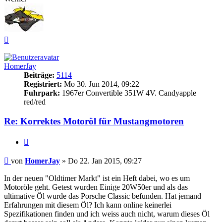
Nach
oben
HomerJay
Beiträge:
5114
Registriert:
Mo 30. Jun 2014, 09:22
Fuhrpark:
1967er Convertible 351W 4V. Candyapple
red/red
Re: Korrektes
Motoröl
für Mustangmotoren
Zitieren
Beitrag
von
HomerJay
»
Do 22. Jan 2015, 09:27
In der neuen "Oldtimer Markt" ist ein Heft dabei, wo es um
Motoröle geht. Getest wurden Einige 20W50er und als das
ultimative Öl wurde das Porsche Classic befunden. Hat jemand
Erfahrungen mit diesem Öl? Ich kann online keinerlei
Spezifikationen finden und ich weiss auch nicht, warum dieses Öl