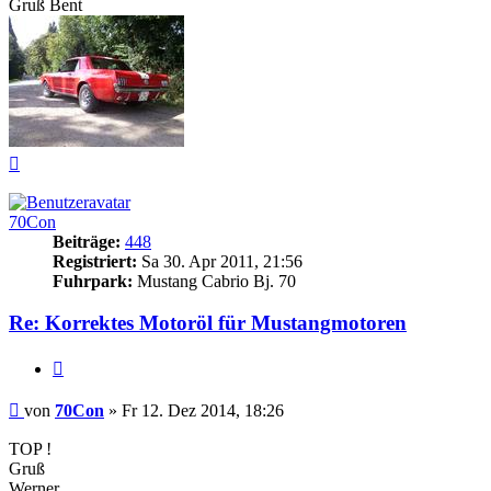
Gruß Bent
Nach
oben
70Con
Beiträge:
448
Registriert:
Sa 30. Apr 2011, 21:56
Fuhrpark:
Mustang Cabrio Bj. 70
Re: Korrektes
Motoröl
für Mustangmotoren
Zitieren
Beitrag
von
70Con
»
Fr 12. Dez 2014, 18:26
TOP !
Gruß
Werner