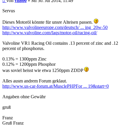
von
vn800
»
Mi 30. Jul 2014, 11:49
Servus
Dieses
Motoröl
könnte für unsre Alteisen passen.
http://www.valvolineeurope.com/deutsch/ ... ing_20w-50
http://www.valvoline.com/faqs/motor-oil/racing-oil/
Valvoline VR1 Racing Oil contains .13 percent of zinc and .12
percent of phosphorus.
0.13% = 1300ppm Zinc
0.12% = 1200ppm Phosphor
was soviel heisst wie etwa 1250ppm ZDDP
Alles ausm andrem Forum geklaut.
http://www.us-car-forum.at/MusclePHPFor ... 19&start=0
Angaben ohne Gewähr
gruß
Franz
Gruß Franz