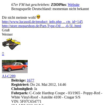
67er FM hat geschrieben:
ZDDPlus
:
Website
Bezugsquelle Deutschland: momentan nicht bekannt
Dir nicht meinste wohl
http://www.lucasoil.de/product_info.php ... cts_id=145
http://store.moparshop.de/Part-Type-Oil ... -0-5L.html
Gruß
Werner
Nach
oben
AJ-C289
Beiträge:
1677
Registriert:
Do 24. Mai 2012, 14:46
Clubmitglied:
Ja
Fuhrpark:
C-Code Hardtop Coupe - 03/1965 - Poppy-Red -
White Vinyl-Roof - Autolite 4100 - Cragar S/S
VIN: 5F07C654771