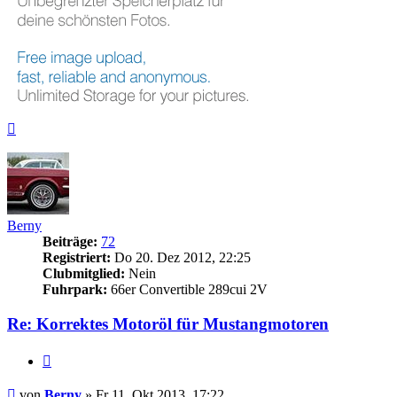
Nach
oben
Berny
Beiträge:
72
Registriert:
Do 20. Dez 2012, 22:25
Clubmitglied:
Nein
Fuhrpark:
66er Convertible 289cui 2V
Re: Korrektes Motoröl für Mustangmotoren
Zitieren
Beitrag
von
Berny
»
Fr 11. Okt 2013, 17:22