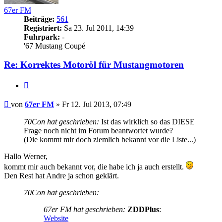
67er FM
Beiträge:
561
Registriert:
Sa 23. Jul 2011, 14:39
Fuhrpark:
-
'67 Mustang Coupé
Re: Korrektes Motoröl für Mustangmotoren
Zitieren
Beitrag
von
67er FM
»
Fr 12. Jul 2013, 07:49
70Con hat geschrieben:
Ist das wirklich so das DIESE
Frage noch nicht im Forum beantwortet wurde?
(Die kommt mir doch ziemlich bekannt vor die Liste...)
Hallo Werner,
kommt mir auch bekannt vor, die habe ich ja auch erstellt.
Den Rest hat Andre ja schon geklärt.
70Con hat geschrieben:
67er FM hat geschrieben:
ZDDPlus
:
Website