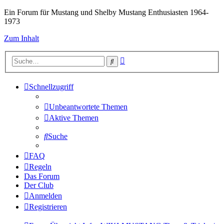
Ein Forum für Mustang und Shelby Mustang Enthusiasten 1964-
1973
Zum Inhalt
Erweiterte
Suche
Suche
Schnellzugriff
Unbeantwortete Themen
Aktive Themen
Suche
FAQ
Regeln
Das Forum
Der Club
Anmelden
Registrieren