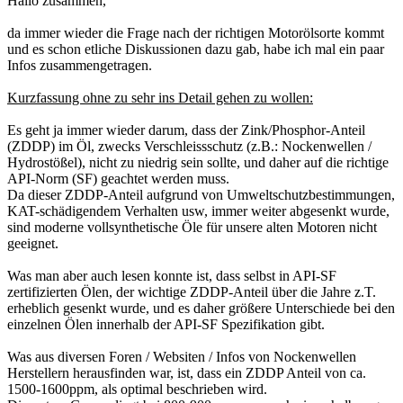
Hallo zusammen,
da immer wieder die Frage nach der richtigen Motorölsorte kommt
und es schon etliche Diskussionen dazu gab, habe ich mal ein paar
Infos zusammengetragen.
Kurzfassung ohne zu sehr ins Detail gehen zu wollen:
Es geht ja immer wieder darum, dass der Zink/Phosphor-Anteil
(ZDDP) im Öl, zwecks Verschleissschutz (z.B.: Nockenwellen /
Hydrostößel), nicht zu niedrig sein sollte, und daher auf die richtige
API-Norm (SF) geachtet werden muss.
Da dieser ZDDP-Anteil aufgrund von Umweltschutzbestimmungen,
KAT-schädigendem Verhalten usw, immer weiter abgesenkt wurde,
sind moderne vollsynthetische Öle für unsere alten Motoren nicht
geeignet.
Was man aber auch lesen konnte ist, dass selbst in API-SF
zertifizierten Ölen, der wichtige ZDDP-Anteil über die Jahre z.T.
erheblich gesenkt wurde, und es daher größere Unterschiede bei den
einzelnen Ölen innerhalb der API-SF Spezifikation gibt.
Was aus diversen Foren / Websiten / Infos von Nockenwellen
Herstellern herausfinden war, ist, dass ein ZDDP Anteil von ca.
1500-1600ppm, als optimal beschrieben wird.