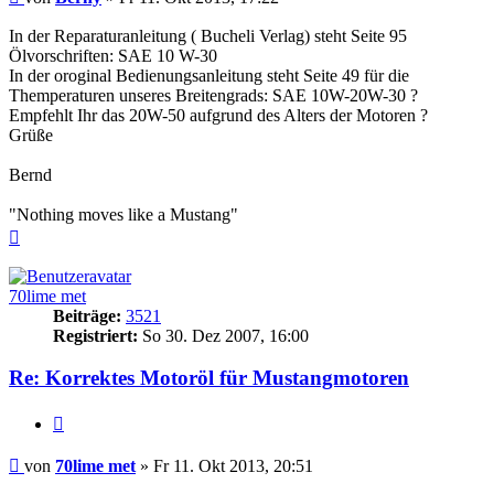
In der Reparaturanleitung ( Bucheli Verlag) steht Seite 95
Ölvorschriften: SAE 10 W-30
In der oroginal Bedienungsanleitung steht Seite 49 für die
Themperaturen unseres Breitengrads: SAE 10W-20W-30 ?
Empfehlt Ihr das 20W-50 aufgrund des Alters der Motoren ?
Grüße
Bernd
"Nothing moves like a Mustang"
Nach
oben
70lime met
Beiträge:
3521
Registriert:
So 30. Dez 2007, 16:00
Re: Korrektes Motoröl für Mustangmotoren
Zitieren
Beitrag
von
70lime met
»
Fr 11. Okt 2013, 20:51