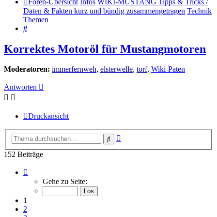
Foren-Übersicht
Infos
WIKI-MUSTANG Tipps & Tricks /
Daten & Fakten kurz und bündig zusammengetragen
Technik
Themen
Suche
Korrektes Motoröl für Mustangmotoren
Moderatoren:
immerfernweh
,
elsterwelle
,
torf
,
Wiki-Paten
Antworten
Druckansicht
Erweiterte
Suche
Suche
152 Beiträge
Seite
1
Gehe zu Seite:
von
16
1
2