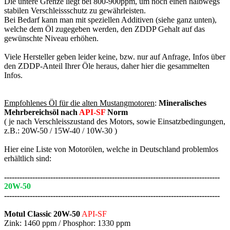
Die untere Grenze liegt bei 800-900ppm, um noch einen halbwegs
stabilen Verschleissschutz zu gewährleisten.
Bei Bedarf kann man mit speziellen Additiven (siehe ganz unten),
welche dem Öl zugegeben werden, den ZDDP Gehalt auf das
gewünschte Niveau erhöhen.
Viele Hersteller geben leider keine, bzw. nur auf Anfrage, Infos über
den ZDDP-Anteil Ihrer Öle heraus, daher hier die gesammelten
Infos.
Empfohlenes Öl für die alten Mustangmotoren
:
Mineralisches
Mehrbereichsöl nach
API-SF
Norm
( je nach Verschleisszustand des Motors, sowie Einsatzbedingungen,
z.B.: 20W-50 / 15W-40 / 10W-30 )
Hier eine Liste von Motorölen, welche in Deutschland problemlos
erhältlich sind:
------------------------------------------------------------------------------------
20W-50
------------------------------------------------------------------------------------
Motul Classic 20W-50
API-SF
Zink: 1460 ppm / Phosphor: 1330 ppm