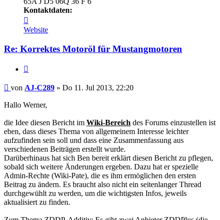
65A J D5 06Q 36 F 6
Kontaktdaten:
Kontaktdaten
von
Website
AJ-
C289
Re: Korrektes Motoröl für Mustangmotoren
Zitieren
Beitrag
von
AJ-C289
»
Do 11. Jul 2013, 22:20
Hallo Werner,
die Idee diesen Bericht im
Wiki-Bereich
des Forums einzustellen ist
eben, dass dieses Thema von allgemeinem Interesse leichter
aufzufinden sein soll und dass eine Zusammenfassung aus
verschiedenen Beiträgen erstellt wurde.
Darüberhinaus hat sich Ben bereit erklärt diesen Bericht zu pflegen,
sobald sich weitere Änderungen ergeben. Dazu hat er spezielle
Admin-Rechte (Wiki-Pate), die es ihm ermöglichen den ersten
Beitrag zu ändern. Es braucht also nicht ein seitenlanger Thread
durchgewühlt zu werden, um die wichtigsten Infos, jeweils
aktualisiert zu finden.
Zum Thema ZDDP-Additiv: Es gibt zwei Anbieter ZDDPlus (die