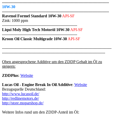
------------------------------------------------------------------------------------
10W-30
------------------------------------------------------------------------------------
Ravenol Formel Standard 10W-30
API-SF
Zink: 1000 ppm
-----------------------------------------------------------
Liqui Moly High Tech Motoröl 10W-30
API-SF
-----------------------------------------------------------
Kroon Oil Classic Multigrade 10W-30
API-SF
--------------------------------------------------------------------------------------
---------------------------------------------------------------------------------
Oben angesprochene Additive um den ZDDP Gehalt im Öl zu
steigern:
ZDDPlus
:
Website
Lucas Oil - Engine Break In Oil Additive
:
Website
Bezugsquelle Deutschland:
http://www.lucasoil.de/
http://redlinemotors.de/
http://store.moparshop.de/
Weitere Infos rund um den ZDDP-Anteil im Öl: