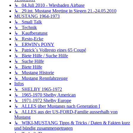
↳ 04.Juli 2010 - Wiesbaden Airbase
↳ 29.int. Mustang Meeting in Siegen 21.-24.05.2010
MUSTANG 1964-1973
↳ Small Talk
↳ Technik
↳ Kaufberatung
↳ Resto-Ecke
↳ ERWIN's PONY
↳ Patrick´s Vollresto eines 65 Coupé
↳ Biete Hilfe / Suche Hilfe
↳ Suche Hilfe
↳ Biete Hilfe
↳ Mustang Historie
↳ Mustang Rennfahrzeuge
Infos
↳ SHELBY 1965-1972
↳ 1965-1970 Shelby American
↳ 1971-1972 Shelby Europe
↳ ALLES über Mustangs nach Generation I
↳ ALLES aus der US-FORD-Familie ausserhalb von
Mustang
↳ WIKI-MUSTANG Tipps & Tricks / Daten & Fakten kurz
und bündig zusammengetragen