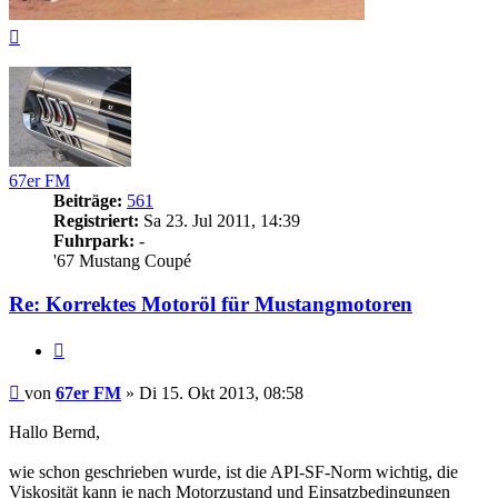
Nach
oben
67er FM
Beiträge:
561
Registriert:
Sa 23. Jul 2011, 14:39
Fuhrpark:
-
'67 Mustang Coupé
Re: Korrektes Motoröl für Mustangmotoren
Zitieren
Beitrag
von
67er FM
»
Di 15. Okt 2013, 08:58
Hallo Bernd,
wie schon geschrieben wurde, ist die API-SF-Norm wichtig, die
Viskosität kann je nach Motorzustand und Einsatzbedingungen