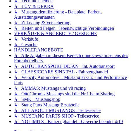
↳ Technik Themen
↳ TÜV & DEKRA
↳ Mustangidentifizierung - Dataplate, Farben,
Ausstattungsvarianten
↳ Zulassung & Versicherung
↳ Reifen und Felgen - lebenswichtige Verbindungen
VERKÄUFE & ANGEBOTE / GESUCHE
↳ Verkäufe
↳ Gesuche
HÄNDLERANGEBOTE
↳ Alle Angaben in diesem Bereich ohne Gewähr seitens des
Forenbetreibers.
↳ AUTOTRANSPORT DEJAN - int. Autotransport
↳ CLASSICCARS SINNTAL - Fahrzeughandel
↳ Velocity Automotive – Mustang Ersatz- und Performance
Parts
↳ AMMAS: Mustangs und v8 racing
↳ OttoChrom - Mustangs sind die Nr.1 beim Sharing
↳ SMK - Mustangshop
↳ Stang Parts Mustang Ersatzteile
↳ ALL ABOUT MUSTANGS - Teileservice
↳ MUSTANG PARTS SHOP - Teileservice
↳ NOLIMITS - Fahrzeughandel - Gewerbe beendet 4/19