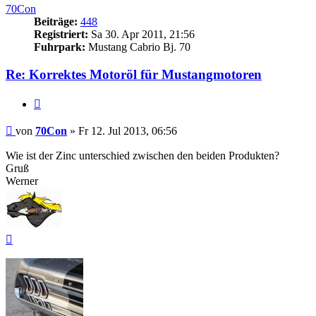
70Con
Beiträge:
448
Registriert:
Sa 30. Apr 2011, 21:56
Fuhrpark:
Mustang Cabrio Bj. 70
Re: Korrektes Motoröl für Mustangmotoren
Zitieren
Beitrag
von
70Con
»
Fr 12. Jul 2013, 06:56
Wie ist der Zinc unterschied zwischen den beiden Produkten?
Gruß
Werner
Nach
oben