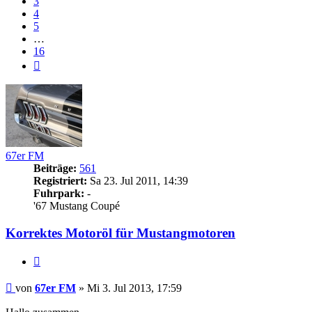
3
4
5
…
16
Nächste
67er FM
Beiträge:
561
Registriert:
Sa 23. Jul 2011, 14:39
Fuhrpark:
-
'67 Mustang Coupé
Korrektes Motoröl für Mustangmotoren
Zitieren
Beitrag
von
67er FM
»
Mi 3. Jul 2013, 17:59