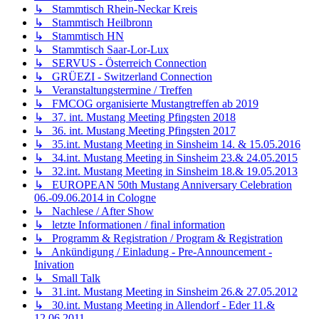
↳ Stammtisch Rhein-Neckar Kreis
↳ Stammtisch Heilbronn
↳ Stammtisch HN
↳ Stammtisch Saar-Lor-Lux
↳ SERVUS - Österreich Connection
↳ GRÜEZI - Switzerland Connection
↳ Veranstaltungstermine / Treffen
↳ FMCOG organisierte Mustangtreffen ab 2019
↳ 37. int. Mustang Meeting Pfingsten 2018
↳ 36. int. Mustang Meeting Pfingsten 2017
↳ 35.int. Mustang Meeting in Sinsheim 14. & 15.05.2016
↳ 34.int. Mustang Meeting in Sinsheim 23.& 24.05.2015
↳ 32.int. Mustang Meeting in Sinsheim 18.& 19.05.2013
↳ EUROPEAN 50th Mustang Anniversary Celebration
06.-09.06.2014 in Cologne
↳ Nachlese / After Show
↳ letzte Informationen / final information
↳ Programm & Registration / Program & Registration
↳ Ankündigung / Einladung - Pre-Announcement -
Inivation
↳ Small Talk
↳ 31.int. Mustang Meeting in Sinsheim 26.& 27.05.2012
↳ 30.int. Mustang Meeting in Allendorf - Eder 11.&
12.06.2011