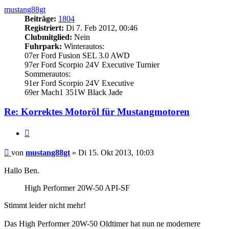
mustang88gt
Beiträge:
1804
Registriert:
Di 7. Feb 2012, 00:46
Clubmitglied:
Nein
Fuhrpark:
Winterautos:
07er Ford Fusion SEL 3.0 AWD
97er Ford Scorpio 24V Executive Turnier
Sommerautos:
91er Ford Scorpio 24V Executive
69er Mach1 351W Black Jade
Re: Korrektes Motoröl für Mustangmotoren
Zitieren
Beitrag
von
mustang88gt
»
Di 15. Okt 2013, 10:03
Hallo Ben.
High Performer 20W-50 API-SF
Stimmt leider nicht mehr!
Das High Performer 20W-50 Oldtimer hat nun ne modernere