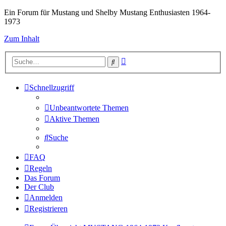
Ein Forum für Mustang und Shelby Mustang Enthusiasten 1964-
1973
Zum Inhalt
Erweiterte
Suche
Suche
Schnellzugriff
Unbeantwortete Themen
Aktive Themen
Suche
FAQ
Regeln
Das Forum
Der Club
Anmelden
Registrieren