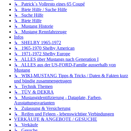
↳ Patrick´s Vollresto eines 65 Coupé
↳ Biete Hilfe / Suche Hilfe
↳ Suche Hilfe
↳ Biete Hilfe
↳ Mustang Historie
↳ Mustang Rennfahrzeuge
Infos
↳ SHELBY 1965-1972
↳ 1965-1970 Shelby American
↳ 1971-1972 Shelby Europe
↳ ALLES über Mustangs nach Generation I
↳ ALLES aus der US-FORD-Familie ausserhalb von
Mustang
↳ WIKI-MUSTANG Tipps & Tricks / Daten & Fakten kurz
und bündig zusammengetragen
↳ Technik Themen
↳ TÜV & DEKRA
↳ Mustangidentifizierung - Dataplate, Farben,
Ausstattungsvarianten
↳ Zulassung & Versicherung
↳ Reifen und Felgen - lebenswichtige Verbindungen
VERKÄUFE & ANGEBOTE / GESUCHE
↳ Verkäufe
↳ Gesuche