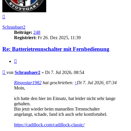
Nach
oben
Schraubaer2
Beiträge:
248
Registriert:
Fr 26. Dez 2025, 11:39
Re: Batterietrennschalter mit Fernbedienung
Zitieren
Beitrag
von
Schraubaer2
»
Di 7. Jul 2026, 08:54
Ringostar1982
hat geschrieben:
↑
Di 7. Jul 2026, 07:34
Moin,
ich hatte den hier im Einsatz, hat leider nicht sehr lange
gehalten.
Bin jetzt wieder beim manuellen Trennschalter
angelangt, schade, fand ich auch sehr komfortabel.
https://cadillock.com/cadillock-classic/