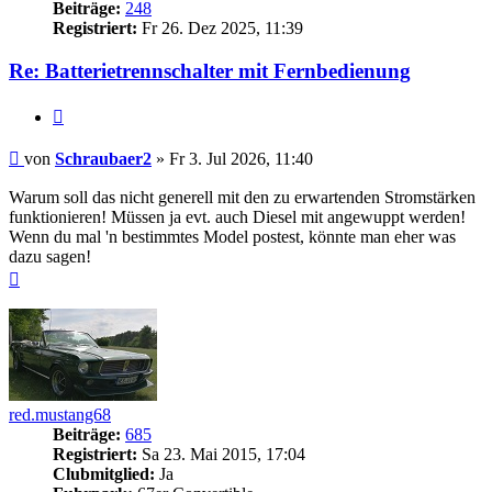
Beiträge:
248
Registriert:
Fr 26. Dez 2025, 11:39
Re: Batterietrennschalter mit Fernbedienung
Zitieren
Beitrag
von
Schraubaer2
»
Fr 3. Jul 2026, 11:40
Warum soll das nicht generell mit den zu erwartenden Stromstärken
funktionieren! Müssen ja evt. auch Diesel mit angewuppt werden!
Wenn du mal 'n bestimmtes Model postest, könnte man eher was
dazu sagen!
Nach
oben
red.mustang68
Beiträge:
685
Registriert:
Sa 23. Mai 2015, 17:04
Clubmitglied:
Ja