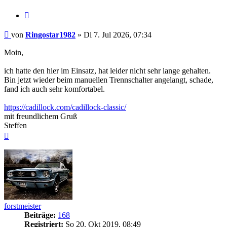
Zitieren
Beitrag
von
Ringostar1982
»
Di 7. Jul 2026, 07:34
Moin,
ich hatte den hier im Einsatz, hat leider nicht sehr lange gehalten.
Bin jetzt wieder beim manuellen Trennschalter angelangt, schade,
fand ich auch sehr komfortabel.
https://cadillock.com/cadillock-classic/
mit freundlichem Gruß
Steffen
Nach
oben
forstmeister
Beiträge:
168
Registriert:
So 20. Okt 2019, 08:49