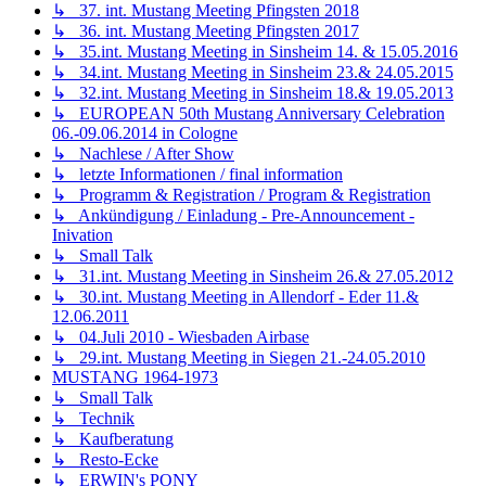
↳ 37. int. Mustang Meeting Pfingsten 2018
↳ 36. int. Mustang Meeting Pfingsten 2017
↳ 35.int. Mustang Meeting in Sinsheim 14. & 15.05.2016
↳ 34.int. Mustang Meeting in Sinsheim 23.& 24.05.2015
↳ 32.int. Mustang Meeting in Sinsheim 18.& 19.05.2013
↳ EUROPEAN 50th Mustang Anniversary Celebration
06.-09.06.2014 in Cologne
↳ Nachlese / After Show
↳ letzte Informationen / final information
↳ Programm & Registration / Program & Registration
↳ Ankündigung / Einladung - Pre-Announcement -
Inivation
↳ Small Talk
↳ 31.int. Mustang Meeting in Sinsheim 26.& 27.05.2012
↳ 30.int. Mustang Meeting in Allendorf - Eder 11.&
12.06.2011
↳ 04.Juli 2010 - Wiesbaden Airbase
↳ 29.int. Mustang Meeting in Siegen 21.-24.05.2010
MUSTANG 1964-1973
↳ Small Talk
↳ Technik
↳ Kaufberatung
↳ Resto-Ecke
↳ ERWIN's PONY