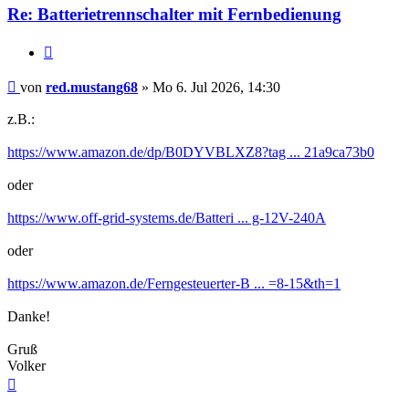
Re: Batterietrennschalter mit Fernbedienung
Zitieren
Beitrag
von
red.mustang68
»
Mo 6. Jul 2026, 14:30
z.B.:
https://www.amazon.de/dp/B0DYVBLXZ8?tag ... 21a9ca73b0
oder
https://www.off-grid-systems.de/Batteri ... g-12V-240A
oder
https://www.amazon.de/Ferngesteuerter-B ... =8-15&th=1
Danke!
Gruß
Volker
Nach
oben