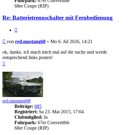
Fuhrpark:
67er Convertible
68er Coupe (RIP)
Re: Batterietrennschalter mit Fernbedienung
Zitieren
Beitrag
von
red.mustang68
»
Mo 6. Jul 2026, 14:21
ok, danke, ich mach mich mal auf die suche und werde
entsprechend links posten!
Nach
oben
red.mustang68
Beiträge:
685
Registriert:
Sa 23. Mai 2015, 17:04
Clubmitglied:
Ja
Fuhrpark:
67er Convertible
68er Coupe (RIP)