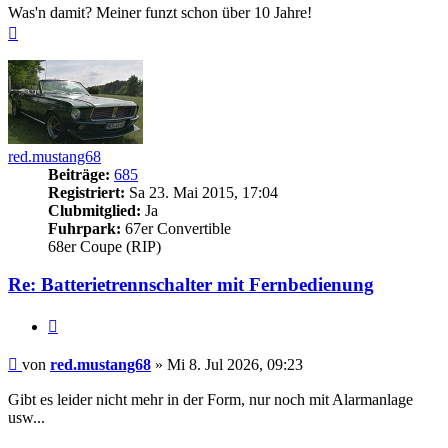
Was'n damit? Meiner funzt schon über 10 Jahre!
Nach
oben
red.mustang68
Beiträge:
685
Registriert:
Sa 23. Mai 2015, 17:04
Clubmitglied:
Ja
Fuhrpark:
67er Convertible
68er Coupe (RIP)
Re: Batterietrennschalter mit Fernbedienung
Zitieren
Beitrag
von
red.mustang68
»
Mi 8. Jul 2026, 09:23
Gibt es leider nicht mehr in der Form, nur noch mit Alarmanlage
usw...