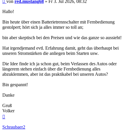
Beitrag
von
red.mustang68
»
Fr 3. Jul 2026, 08:32
Hallo!
Bin heute über einen Batterietrennschalter mit Fernbedienung
gestolpert; hört sich ja alles immer so toll an;
bin aber skeptisch bei den Preisen und wie das ganze so aussieht!
Hat irgendjemand evtl. Erfahrung damit, geht das überhaupt bei
unseren Stromstärken die anliegen beim Starten usw.
Die Idee finde ich ja schon gut, beim Verlassen des Autos oder
längerem stehen einfach über die Fernbedienung alles
abzuklemmen, aber ist das praktikabel bei unseren Autos?
Bin gespannt!
Danke
Gruß
Volker
Nach
oben
Schraubaer2