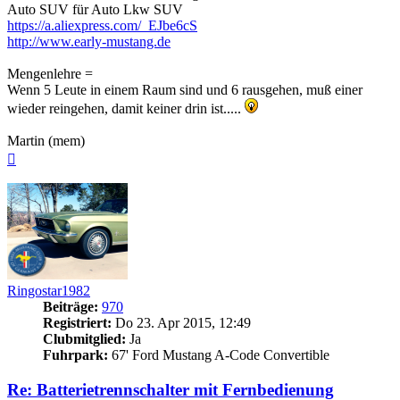
Auto SUV für Auto Lkw SUV
https://a.aliexpress.com/_EJbe6cS
http://www.early-mustang.de
Mengenlehre =
Wenn 5 Leute in einem Raum sind und 6 rausgehen, muß einer
wieder reingehen, damit keiner drin ist.....
Martin (mem)
Nach
oben
Ringostar1982
Beiträge:
970
Registriert:
Do 23. Apr 2015, 12:49
Clubmitglied:
Ja
Fuhrpark:
67' Ford Mustang A-Code Convertible
Re: Batterietrennschalter mit Fernbedienung