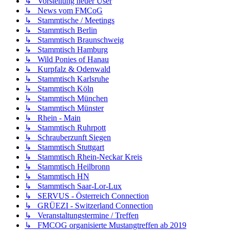
↳ Vorstellung neuer User
↳ News vom FMCoG
↳ Stammtische / Meetings
↳ Stammtisch Berlin
↳ Stammtisch Braunschweig
↳ Stammtisch Hamburg
↳ Wild Ponies of Hanau
↳ Kurpfalz & Odenwald
↳ Stammtisch Karlsruhe
↳ Stammtisch Köln
↳ Stammtisch München
↳ Stammtisch Münster
↳ Rhein - Main
↳ Stammtisch Ruhrpott
↳ Schrauberzunft Siegen
↳ Stammtisch Stuttgart
↳ Stammtisch Rhein-Neckar Kreis
↳ Stammtisch Heilbronn
↳ Stammtisch HN
↳ Stammtisch Saar-Lor-Lux
↳ SERVUS - Österreich Connection
↳ GRÜEZI - Switzerland Connection
↳ Veranstaltungstermine / Treffen
↳ FMCOG organisierte Mustangtreffen ab 2019