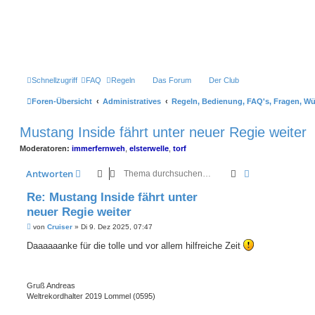
Schnellzugriff
FAQ
Regeln
Das Forum
Der Club
Foren-Übersicht
Administratives
Regeln, Bedienung, FAQ's, Fragen, W
Mustang Inside fährt unter neuer Regie weiter
Moderatoren:
immerfernweh
,
elsterwelle
,
torf
Suche
Erweiterte Suc
Antworten
Re: Mustang Inside fährt unter
neuer Regie weiter
B
von
Cruiser
»
Di 9. Dez 2025, 07:47
e
i
Daaaaaanke für die tolle und vor allem hilfreiche Zeit
t
r
a
g
Gruß Andreas
Weltrekordhalter 2019 Lommel (0595)