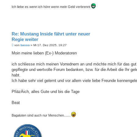
Ich liebe es wenn ich höre wenn mein Geld verbrennt
Re: Mustang Inside fährt unter neuer
Regie weiter
B
von
basso
»
Mi 17. Dez 2025, 19:27
e
i
Moin meine lieben (Ex-) Moderatoren
t
r
a
ich schliesse mich meinen Vorrednern an und möchte mich für das gut
g
gepflegte und wertvolle Forum bedanken, bzw. für die Arbeit die Ihr gele
habt.
Ich habe sehr viel gelernt und vor allem viele liebe Freunde kennengele
PfiäzÄich, alles Gute und bis die Tage
Beat
Bagaluten sind auch nur Menschen.......