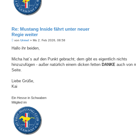
Re: Mustang Inside fährt unter neuer
Regie weiter
B
von
Urmel
»
Mo 2. Feb 2026, 08:58
e
i
Hallo ihr beiden,
t
r
a
Micha hat´s auf den Punkt gebracht; dem gibt es eigentlich nichts
g
hinzuzufügen - außer natürlich einem dicken fetten
DANKE
auch von m
Seite.
Liebe Grüße,
Kai
Ein Hesse in Schwaben
Mitglied im