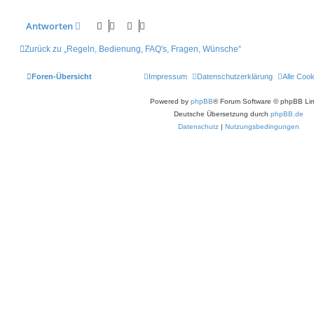
Antworten
Zurück zu „Regeln, Bedienung, FAQ's, Fragen, Wünsche“
Foren-Übersicht
Impressum
Datenschutzerklärung
Alle Coo
Powered by
phpBB
® Forum Software © phpBB Lim
Deutsche Übersetzung durch
phpBB.de
Datenschutz
|
Nutzungsbedingungen