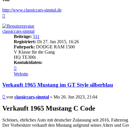
http://www.classiccars-sinntal.de
Nach
oben
classiccars-sinntal
Beiträge:
511
Registriert:
Di 27. Jan 2015, 16:26
Fuhrpark:
DODGE RAM 1500
V Klasse für die Gang
HQ TE300i
Kontaktdaten:
Kontaktdaten
von
Website
classiccars-
sinntal
Verkauft 1965 Mustang im GT Style silberblau
Beitrag
von
classiccars-sinntal
»
Mo 26. Jun 2023, 21:04
Verkauft 1965 Mustang C Code
Schönes, ehrliches Auto mit deutscher Zulassung seit 2016, Fahrzeug
Der Vorbesitzer verkauft den Mustang aufgrund seines Alters und Ge