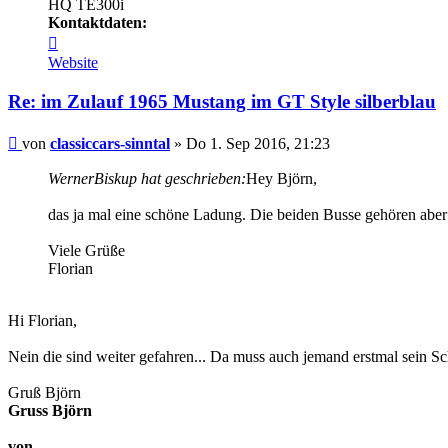
HQ TE300i
Kontaktdaten:
Kontaktdaten
von
Website
classiccars-
sinntal
Re: im Zulauf 1965 Mustang im GT Style silberblau
Beitrag
von
classiccars-sinntal
»
Do 1. Sep 2016, 21:23
WernerBiskup hat geschrieben:
Hey Björn,
das ja mal eine schöne Ladung. Die beiden Busse gehören aber n
Viele Grüße
Florian
Hi Florian,
Nein die sind weiter gefahren... Da muss auch jemand erstmal sein 
Gruß Björn
Gruss Björn
von