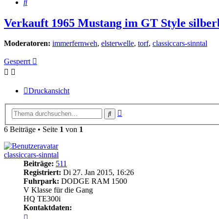
Suche
Verkauft 1965 Mustang im GT Style silber
Moderatoren:
immerfernweh
,
elsterwelle
,
torf
,
classiccars-sinntal
Gesperrt
Druckansicht
Erweiterte
Suche
Suche
6 Beiträge • Seite
1
von
1
classiccars-sinntal
Beiträge:
511
Registriert:
Di 27. Jan 2015, 16:26
Fuhrpark:
DODGE RAM 1500
V Klasse für die Gang
HQ TE300i
Kontaktdaten:
Kontaktdaten