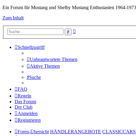
Ein Forum für Mustang und Shelby Mustang Enthusiasten 1964-197
Zum Inhalt
Erweiterte
Suche
Suche
Schnellzugriff
Unbeantwortete Themen
Aktive Themen
Suche
FAQ
Regeln
Das Forum
Der Club
Anmelden
Registrieren
Foren-Übersicht
HÄNDLERANGEBOTE
CLASSICCARS S