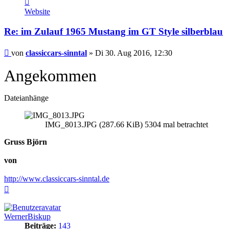
von
Website
classiccars-
sinntal
Re: im Zulauf 1965 Mustang im GT Style silberblau
Beitrag
von
classiccars-sinntal
»
Di 30. Aug 2016, 12:30
Angekommen
Dateianhänge
IMG_8013.JPG (287.66 KiB) 5304 mal betrachtet
Gruss Björn
von
http://www.classiccars-sinntal.de
Nach
oben
WernerBiskup
Beiträge:
143