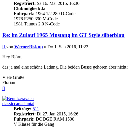
Registriert:
Sa 16. Mai 2015, 16:36
Clubmitglied:
Ja
Fuhrpark:
1964 1/2 289 D-Code
1976 F250 390 M-Code
1981 Taunus 2.0 N-Code
Re: im Zulauf 1965 Mustang im GT Style silberblau
Beitrag
von
WernerBiskup
»
Do 1. Sep 2016, 11:22
Hey Björn,
das ja mal eine schöne Ladung. Die beiden Busse gehören aber nicht z
Viele Grüße
Florian
Nach
oben
classiccars-sinntal
Beiträge:
511
Registriert:
Di 27. Jan 2015, 16:26
Fuhrpark:
DODGE RAM 1500
V Klasse für die Gang