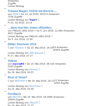
Antworten
Zugriffe
Letzter Beitrag
Träume Wagen 7/2016 mit Bericht.....
von
SUSI
»
Do 14. Jul 2016, 08:57
4
Antworten
7234
Zugriffe
Letzter Beitrag
von
TripleT
Fr 22. Jul 2016, 14:14
... dann mal hier etwas offizielles:
von
FMCoG 1991-2016
»
So 5. Jun 2016, 12:28
0
Antworten
4817
Zugriffe
Letzter Beitrag
von
FMCoG 1991-2016
So 5. Jun 2016, 12:28
Bilder Sinsheim 2016
63
Antworten
von
T5owner
»
Sa 14. Mai 2016, 16:24
30453
Zugriffe
Letzter Beitrag
von
JMS Bavaria
Fr 27. Mai 2016, 07:27
Videos
von
marcod64
»
Do 19. Mai 2016, 09:14
4
Antworten
5193
Zugriffe
Letzter Beitrag
von
Flatrock
Do 26. Mai 2016, 00:57
Best of Show?
12
Antworten
von
68GT500
»
Mo 16. Mai 2016, 16:12
9263
Zugriffe
Letzter Beitrag
von
Must-have
Sa 21. Mai 2016, 01:00
Feedback
von
66CON
»
Mo 16. Mai 2016, 16:19
68
Antworten
28404
Zugriffe
Letzter Beitrag
von
Alfa105
Do 19. Mai 2016, 21:37