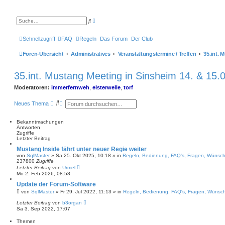
E
S
r
u
w
c
e
h
Schnellzugriff
FAQ
Regeln
Das Forum
Der Club
i
e
t
e
Foren-Übersicht
Administratives
Veranstaltungstermine / Treffen
r
t
e
35.int. Mustang Meeting in Sinsheim 14. & 15.
S
u
c
Moderatoren:
immerfernweh
,
elsterwelle
,
torf
h
e
S
E
Neues Thema
u
r
c
w
h
e
Bekanntmachungen
e
i
Antworten
t
Zugriffe
e
Letzter Beitrag
r
Mustang Inside fährt unter neuer Regie weiter
t
von
SqlMaster
»
Sa 25. Okt 2025, 10:18
» in
Regeln, Bedienung, FAQ's, Fragen, Wünsc
e
237800
Zugriffe
S
Letzter Beitrag
von
Urmel
u
Mo 2. Feb 2026, 08:58
c
h
Update der Forum-Software
e
von
SqlMaster
»
Fr 29. Jul 2022, 11:13
» in
Regeln, Bedienung, FAQ's, Fragen, Wünsc
Letzter Beitrag
von
b3organ
Sa 3. Sep 2022, 17:07
Themen