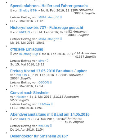
Spendenfahrten - Helfer und Fahrer gesucht
85
Antworten
von
Shelby GT-H
»
Mo 8. Feb 2016, 13:33
38007
Zugriffe
Letzter Beitrag
von
M&Mustang66
Di 17. Mai 2016, 21:12
Historyshow bis 73? - Fahrzeuge gesucht
82
Antworten
von
66CON
»
So 14. Feb 2016, 09:38
30033
Zugriffe
Letzter Beitrag
von
M&Mustang66
Mo 16. Mai 2016, 15:41
offizielle Einladung
114
Antworten
von
mustang88gt
»
Mo 8. Feb 2016, 00:17
41337
Zugriffe
Letzter Beitrag
von
silver
So 15. Mai 2016, 19:22
Freitag Abend 13.05.2016 Brauhaus Jupiter
von
66CON
»
Fr 19. Feb 2016, 19:38
81
Antworten
28064
Zugriffe
Letzter Beitrag
von
66CON
Fr 13. Mai 2016, 17:24
Convoi nach Sinsheim
von
Harzer
»
So 1. Mai 2016, 21:11
4
Antworten
5272
Zugriffe
Letzter Beitrag
von
HD-Man
Fr 13. Mai 2016, 11:51
Abendveranstaltung mit Band am 14.05.2016
4
Antworten
von
66CON
»
Fr 4. Mär 2016, 20:34
5379
Zugriffe
Letzter Beitrag
von
66CON
Do 14. Apr 2016, 11:54
Dellendoktor für Sinsheim 2016?