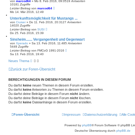
von
marcod64
»
Mo 8. Feb 2016, 09:05
19
Antworten
10181
Zugriffe
Letzter Beitrag
von
marcod64
Mo 14. Mär 2016, 12:49
Unterkunftsmöglichkeit für Mustangs ...
von
Cruiser
»
Do 11. Feb 2016, 20:31
27
Antworten
14020
Zugriffe
Letzter Beitrag
von
SUSI
Do 25. Feb 2016, 15:39
Sinsheim....... Vergangenheit und Gegenwart
von
Xperado
»
Sa 13. Feb 2016, 11:48
5
Antworten
5449
Zugriffe
Letzter Beitrag
von
FMCoG 1991-2016
Sa 13. Feb 2016, 19:40
Neues Thema
Zurück zur Foren-Übersicht
BERECHTIGUNGEN IN DIESEM FORUM
Du darfst
keine
neuen Themen in diesem Forum erstellen.
Du darfst
keine
Antworten zu Themen in diesem Forum erstellen.
Du darfst deine Beiträge in diesem Forum
nicht
ändern.
Du darfst deine Beiträge in diesem Forum
nicht
löschen.
Du darfst
keine
Dateianhänge in diesem Forum erstellen.
Foren-Übersicht
Impressum
Datenschutzerklärung
Alle Coo
Powered by
phpBB
® Forum Software © phpBB Lim
Deutsche Übersetzung durch
phpBB.de