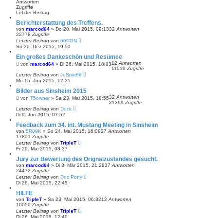
Antworten
Zugriffe
Letzter Beitrag
Berichterstattung des Treffens.
von
marcod64
»
Do 28. Mai 2015, 09:13
32
Antworten
22778
Zugriffe
Letzter Beitrag
von
66CON
So 20. Dez 2015, 19:50
Ein großes Dankeschön und Resümee
12
Antworten
von
marcod64
»
Di 26. Mai 2015, 18:03
11019
Zugriffe
Letzter Beitrag
von
JuSpie66
Mo 15. Jun 2015, 12:25
Bilder aus Sinsheim 2015
32
Antworten
von
T5owner
»
Sa 23. Mai 2015, 18:55
21399
Zugriffe
Letzter Beitrag
von
Duck
Di 9. Jun 2015, 07:52
Feedback zum 34. int. Mustang Meeting in Sinsheim
von
5R09K
»
So 24. Mai 2015, 16:09
27
Antworten
17801
Zugriffe
Letzter Beitrag
von
TripleT
Fr 29. Mai 2015, 08:37
Jury zur Bewertung des Orignalzustandes gesucht.
von
marcod64
»
Di 3. Mär 2015, 21:28
37
Antworten
24472
Zugriffe
Letzter Beitrag
von
Doc Pony
Di 26. Mai 2015, 22:45
HILFE
von
TripleT
»
Sa 23. Mai 2015, 06:32
12
Antworten
10050
Zugriffe
Letzter Beitrag
von
TripleT
Di 26. Mai 2015, 12:40