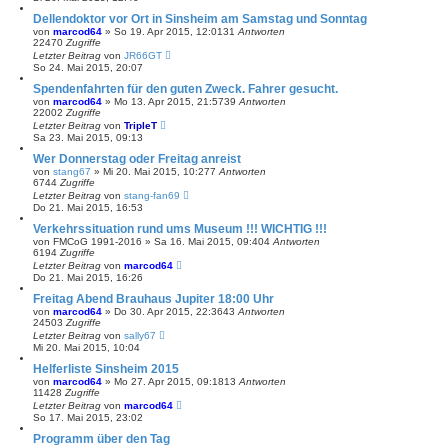
Dellendoktor vor Ort in Sinsheim am Samstag und Sonntag
von
marcod64
»
So 19. Apr 2015, 12:01
31
Antworten
22470
Zugriffe
Letzter Beitrag
von
JR66GT
So 24. Mai 2015, 20:07
Spendenfahrten für den guten Zweck. Fahrer gesucht.
von
marcod64
»
Mo 13. Apr 2015, 21:57
39
Antworten
22002
Zugriffe
Letzter Beitrag
von
TripleT
Sa 23. Mai 2015, 09:13
Wer Donnerstag oder Freitag anreist
von
stang67
»
Mi 20. Mai 2015, 10:27
7
Antworten
6744
Zugriffe
Letzter Beitrag
von
stang-fan69
Do 21. Mai 2015, 16:53
Verkehrssituation rund ums Museum !!! WICHTIG !!!
von
FMCoG 1991-2016
»
Sa 16. Mai 2015, 09:40
4
Antworten
6194
Zugriffe
Letzter Beitrag
von
marcod64
Do 21. Mai 2015, 16:26
Freitag Abend Brauhaus Jupiter 18:00 Uhr
von
marcod64
»
Do 30. Apr 2015, 22:36
43
Antworten
24503
Zugriffe
Letzter Beitrag
von
sally67
Mi 20. Mai 2015, 10:04
Helferliste Sinsheim 2015
von
marcod64
»
Mo 27. Apr 2015, 09:18
13
Antworten
11428
Zugriffe
Letzter Beitrag
von
marcod64
So 17. Mai 2015, 23:02
Programm über den Tag