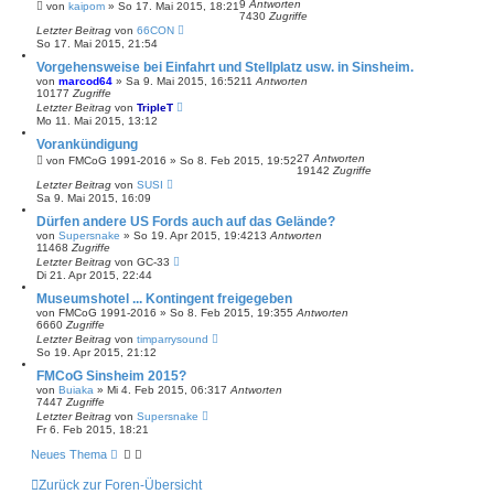
9
Antworten
von
kaipom
»
So 17. Mai 2015, 18:21
7430
Zugriffe
Letzter Beitrag
von
66CON
So 17. Mai 2015, 21:54
Vorgehensweise bei Einfahrt und Stellplatz usw. in Sinsheim.
von
marcod64
»
Sa 9. Mai 2015, 16:52
11
Antworten
10177
Zugriffe
Letzter Beitrag
von
TripleT
Mo 11. Mai 2015, 13:12
Vorankündigung
27
Antworten
von
FMCoG 1991-2016
»
So 8. Feb 2015, 19:52
19142
Zugriffe
Letzter Beitrag
von
SUSI
Sa 9. Mai 2015, 16:09
Dürfen andere US Fords auch auf das Gelände?
von
Supersnake
»
So 19. Apr 2015, 19:42
13
Antworten
11468
Zugriffe
Letzter Beitrag
von
GC-33
Di 21. Apr 2015, 22:44
Museumshotel ... Kontingent freigegeben
von
FMCoG 1991-2016
»
So 8. Feb 2015, 19:35
5
Antworten
6660
Zugriffe
Letzter Beitrag
von
timparrysound
So 19. Apr 2015, 21:12
FMCoG Sinsheim 2015?
von
Buiaka
»
Mi 4. Feb 2015, 06:31
7
Antworten
7447
Zugriffe
Letzter Beitrag
von
Supersnake
Fr 6. Feb 2015, 18:21
Neues Thema
Zurück zur Foren-Übersicht