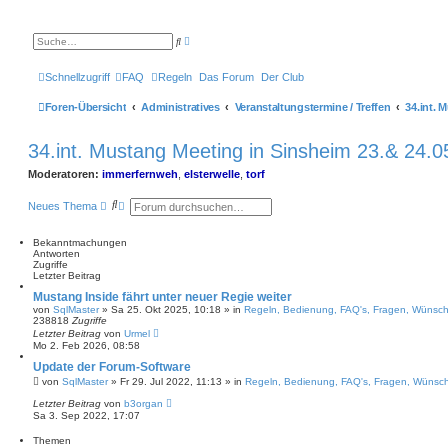
E
S
r
u
w
c
e
h
Schnellzugriff
FAQ
Regeln
Das Forum
Der Club
i
e
t
e
Foren-Übersicht
Administratives
Veranstaltungstermine / Treffen
r
t
e
34.int. Mustang Meeting in Sinsheim 23.& 24.0
S
u
c
Moderatoren:
immerfernweh
,
elsterwelle
,
torf
h
e
S
E
Neues Thema
u
r
c
w
h
e
Bekanntmachungen
e
i
Antworten
t
Zugriffe
e
Letzter Beitrag
r
Mustang Inside fährt unter neuer Regie weiter
t
von
SqlMaster
»
Sa 25. Okt 2025, 10:18
» in
Regeln, Bedienung, FAQ's, Fragen, Wünsc
e
238818
Zugriffe
S
Letzter Beitrag
von
Urmel
u
Mo 2. Feb 2026, 08:58
c
h
Update der Forum-Software
e
von
SqlMaster
»
Fr 29. Jul 2022, 11:13
» in
Regeln, Bedienung, FAQ's, Fragen, Wünsc
Letzter Beitrag
von
b3organ
Sa 3. Sep 2022, 17:07
Themen