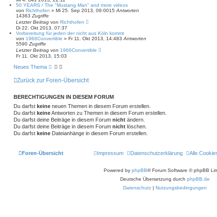
50 YEARS / The "Mustang Man" and more videos
von
Richthofen
»
Mi 25. Sep 2013, 09:00
15
Antworten
14363
Zugriffe
Letzter Beitrag
von
Richthofen
Di 22. Okt 2013, 07:37
Vorbereitung für jeden der nicht aus Köln kommt
von
1966Convertible
»
Fr 11. Okt 2013, 14:48
3
Antworten
5590
Zugriffe
Letzter Beitrag
von
1966Convertible
Fr 11. Okt 2013, 15:03
Neues Thema
Zurück zur Foren-Übersicht
BERECHTIGUNGEN IN DIESEM FORUM
Du darfst
keine
neuen Themen in diesem Forum erstellen.
Du darfst
keine
Antworten zu Themen in diesem Forum erstellen.
Du darfst deine Beiträge in diesem Forum
nicht
ändern.
Du darfst deine Beiträge in diesem Forum
nicht
löschen.
Du darfst
keine
Dateianhänge in diesem Forum erstellen.
Foren-Übersicht
Impressum
Datenschutzerklärung
Alle Cookie
Powered by
phpBB
® Forum Software © phpBB Lim
Deutsche Übersetzung durch
phpBB.de
Datenschutz
|
Nutzungsbedingungen