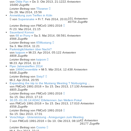
von
Oldie Fan
»
Do 3. Okt 2013, 21:12
22
Antworten
16490
Zugriffe
Letzter Beitrag
von
T5owner
Do 29. Mai 2014, 15:56
Anmeldung zum Treffen in Köln
101
Antworten
von
Supersnake
»
Fr 7. Feb 2014, 20:01
40754
Zugriffe
Letzter Beitrag
von
FMCoG 1991-2016
Fr 23. Mai 2014, 21:15
Sauerland Konvoi
von
68 er Pony
»
Sa 3. Mai 2014, 08:59
1
Antworten
4566
Zugriffe
Letzter Beitrag
von
65Mustang
Sa 3. Mai 2014, 11:21
Parkmöglichkeiten über Nacht?
von
kaipom
»
Mi 23. Apr 2014, 05:12
2
Antworten
4808
Zugriffe
Letzter Beitrag
von
kaipom
Mi 23. Apr 2014, 11:13
Flyer Jahrestreffen 2014
von
1966Convertible
»
Mi 5. Mär 2014, 12:43
8
Antworten
6448
Zugriffe
Letzter Beitrag
von
Sixty7
Mi 2. Apr 2014, 20:55
Expanding the trip to the Mustang Meeting ? Nürburgring ...
von
FMCoG 1991-2016
»
So 15. Dez 2013, 17:13
0
Antworten
4805
Zugriffe
Letzter Beitrag
von
FMCoG 1991-2016
So 15. Dez 2013, 17:13
30.05.-01.06.14 ADAC Eifelrennen Jan Wellem Pokal
von
FMCoG 1991-2016
»
So 15. Dez 2013, 17:01
0
Antworten
4558
Zugriffe
Letzter Beitrag
von
FMCoG 1991-2016
So 15. Dez 2013, 17:01
Vorschläge - Unterstützung - Anregungen zum Meeting
42
Antworten
von
FMCoG 1991-2016
»
Do 10. Okt 2013, 08:10
26177
Zugriffe
Letzter Beitrag
von
Cosmo
Mi 4. Dez 2013, 22:11