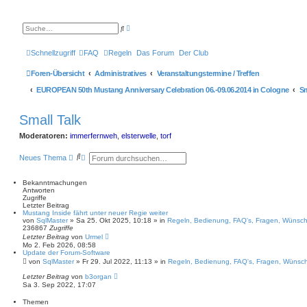
E
S
r
u
w
c
e
h
Schnellzugriff
FAQ
Regeln
Das Forum
Der Club
i
e
t
e
Foren-Übersicht
Administratives
Veranstaltungstermine / Treffen
r
t
EUROPEAN 50th Mustang Anniversary Celebration 06.-09.06.2014 in Cologne
Sm
e
S
u
Small Talk
c
h
e
Moderatoren:
immerfernweh
,
elsterwelle
,
torf
S
E
Neues Thema
u
r
c
w
h
e
Bekanntmachungen
e
i
Antworten
t
Zugriffe
e
Letzter Beitrag
Mustang Inside fährt unter neuer Regie weiter
r
von
SqlMaster
»
Sa 25. Okt 2025, 10:18
» in
Regeln, Bedienung, FAQ's, Fragen, Wünsc
t
236867
Zugriffe
e
Letzter Beitrag
von
Urmel
S
Mo 2. Feb 2026, 08:58
u
Update der Forum-Software
c
von
SqlMaster
»
Fr 29. Jul 2022, 11:13
» in
Regeln, Bedienung, FAQ's, Fragen, Wünsc
h
e
Letzter Beitrag
von
b3organ
Sa 3. Sep 2022, 17:07
Themen