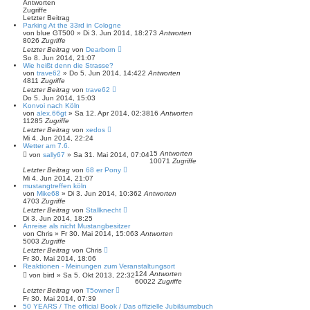
Antworten
Zugriffe
Letzter Beitrag
Parking At the 33rd in Cologne
von
blue GT500
»
Di 3. Jun 2014, 18:27
3
Antworten
8026
Zugriffe
Letzter Beitrag
von
Dearborn
So 8. Jun 2014, 21:07
Wie heißt denn die Strasse?
von
trave62
»
Do 5. Jun 2014, 14:42
2
Antworten
4811
Zugriffe
Letzter Beitrag
von
trave62
Do 5. Jun 2014, 15:03
Konvoi nach Köln
von
alex.66gt
»
Sa 12. Apr 2014, 02:38
16
Antworten
11285
Zugriffe
Letzter Beitrag
von
xedos
Mi 4. Jun 2014, 22:24
Wetter am 7.6.
15
Antworten
von
sally67
»
Sa 31. Mai 2014, 07:04
10071
Zugriffe
Letzter Beitrag
von
68 er Pony
Mi 4. Jun 2014, 21:07
mustangtreffen köln
von
Mike68
»
Di 3. Jun 2014, 10:36
2
Antworten
4703
Zugriffe
Letzter Beitrag
von
Stallknecht
Di 3. Jun 2014, 18:25
Anreise als nicht Mustangbesitzer
von
Chris
»
Fr 30. Mai 2014, 15:06
3
Antworten
5003
Zugriffe
Letzter Beitrag
von
Chris
Fr 30. Mai 2014, 18:06
Reaktionen - Meinungen zum Veranstaltungsort
124
Antworten
von
bird
»
Sa 5. Okt 2013, 22:32
60022
Zugriffe
Letzter Beitrag
von
T5owner
Fr 30. Mai 2014, 07:39
50 YEARS / The official Book / Das offizielle Jubiläumsbuch