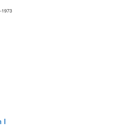
4-1973
 I