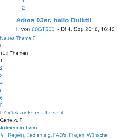
2
Adios 03er, hallo Bullitt!
von
68GT500
»
Di 4. Sep 2018, 16:43
Neues Thema
132 Themen
1
2
3
4
5
6
Nächste
Zurück zur Foren-Übersicht
Gehe zu
Administratives
↳ Regeln, Bedienung, FAQ's, Fragen, Wünsche