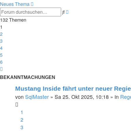
Neues Thema
Suche
Erweiterte
Suche
132 Themen
1
2
3
4
5
6
Nächste
BEKANNTMACHUNGEN
Mustang Inside fährt unter neuer Regie
von
SqlMaster
»
Sa 25. Okt 2025, 10:18
» in
Rege
1
2
3