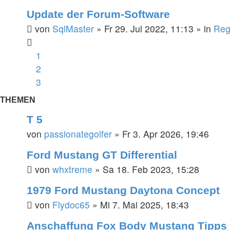
Update der Forum-Software
von
SqlMaster
»
Fr 29. Jul 2022, 11:13
» in
Reg
1
2
3
THEMEN
T 5
von
passionategolfer
»
Fr 3. Apr 2026, 19:46
Ford Mustang GT Differential
von
whxtreme
»
Sa 18. Feb 2023, 15:28
1979 Ford Mustang Daytona Concept
von
Flydoc65
»
Mi 7. Mai 2025, 18:43
Anschaffung Fox Body Mustang Tipps