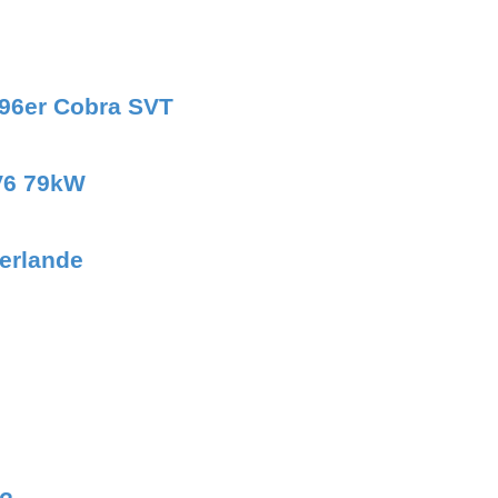
996er Cobra SVT
8V6 79kW
erlande