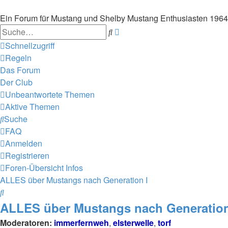
Ein Forum für Mustang und Shelby Mustang Enthusiasten 196
Suche
Erweiterte
Suche
Schnellzugriff
Regeln
Das Forum
Der Club
Unbeantwortete Themen
Aktive Themen
Suche
FAQ
Anmelden
Registrieren
Foren-Übersicht
Infos
ALLES über Mustangs nach Generation I
Suche
ALLES über Mustangs nach Generation
Moderatoren:
immerfernweh
,
elsterwelle
,
torf