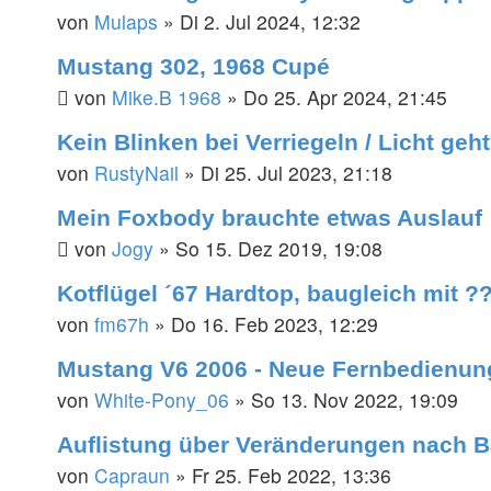
von
Mulaps
»
Di 2. Jul 2024, 12:32
Mustang 302, 1968 Cupé
von
Mike.B 1968
»
Do 25. Apr 2024, 21:45
Kein Blinken bei Verriegeln / Licht geh
von
RustyNail
»
Di 25. Jul 2023, 21:18
Mein Foxbody brauchte etwas Auslauf ;
von
Jogy
»
So 15. Dez 2019, 19:08
Kotflügel ´67 Hardtop, baugleich mit ?
von
fm67h
»
Do 16. Feb 2023, 12:29
Mustang V6 2006 - Neue Fernbedienung
von
White-Pony_06
»
So 13. Nov 2022, 19:09
Auflistung über Veränderungen nach B
von
Capraun
»
Fr 25. Feb 2022, 13:36