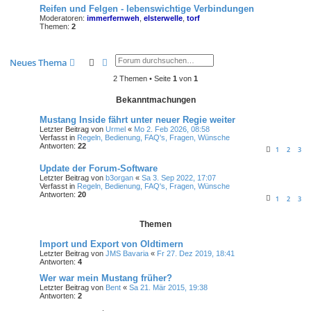
Reifen und Felgen - lebenswichtige Verbindungen
Moderatoren:
immerfernweh
,
elsterwelle
,
torf
Themen:
2
Suche
Erweiterte Suche
Neues Thema
2 Themen • Seite
1
von
1
Bekanntmachungen
Mustang Inside fährt unter neuer Regie weiter
Letzter Beitrag von
Urmel
«
Mo 2. Feb 2026, 08:58
Verfasst in
Regeln, Bedienung, FAQ's, Fragen, Wünsche
Antworten:
22
1
2
3
Update der Forum-Software
Letzter Beitrag von
b3organ
«
Sa 3. Sep 2022, 17:07
Verfasst in
Regeln, Bedienung, FAQ's, Fragen, Wünsche
Antworten:
20
1
2
3
Themen
Import und Export von Oldtimern
Letzter Beitrag von
JMS Bavaria
«
Fr 27. Dez 2019, 18:41
Antworten:
4
Wer war mein Mustang früher?
Letzter Beitrag von
Bent
«
Sa 21. Mär 2015, 19:38
Antworten:
2