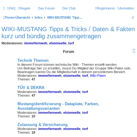
FAQ
Regeln
Das Forum
Der Club
Registrieren
Anmelden
S
Foren-Übersicht
Infos
WIKI-MUSTANG Tipps & Tricks / Daten & Fakten kurz und bündig zusammengetragen
u
WIKI-MUSTANG Tipps & Tricks / Daten & Fakten
c
kurz und bündig zusammengetragen
h
Moderatoren:
immerfernweh
,
elsterwelle
,
torf
e
Forum
Technik Themen
In diesem Forum können technische Wiki - Themen erstellt werden.
Um Beiträge hier zu erstellen, musst Du Mitglied der Gruppe Wiki-Paten sein.
Beantragen kannst Du die Mitgliedschaft in deinem persönlichem Bereich
Moderatoren:
immerfernweh
,
elsterwelle
,
torf
,
Wiki-Paten
Themen:
47
TÜV & DEKRA
Moderatoren:
immerfernweh
,
elsterwelle
,
torf
Themen:
47
Mustangidentifizierung - Dataplate, Farben,
Ausstattungsvarianten
Moderatoren:
immerfernweh
,
elsterwelle
,
torf
Themen:
10
Zulassung & Versicherung
Moderatoren:
immerfernweh
,
elsterwelle
,
torf
Themen:
18