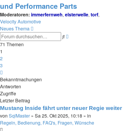
und Performance Parts
Moderatoren:
immerfernweh
,
elsterwelle
,
torf
,
Velocity Automotive
Neues Thema
Suche
Erweiterte
Suche
71 Themen
1
2
3
Nächste
Bekanntmachungen
Antworten
Zugriffe
Letzter Beitrag
Mustang Inside fährt unter neuer Regie weiter
von
SqlMaster
»
Sa 25. Okt 2025, 10:18
» in
Regeln, Bedienung, FAQ's, Fragen, Wünsche