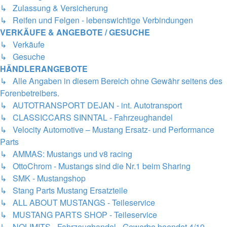
↳ Zulassung & Versicherung
↳ Reifen und Felgen - lebenswichtige Verbindungen
VERKÄUFE & ANGEBOTE / GESUCHE
↳ Verkäufe
↳ Gesuche
HÄNDLERANGEBOTE
↳ Alle Angaben in diesem Bereich ohne Gewähr seitens des
Forenbetreibers.
↳ AUTOTRANSPORT DEJAN - int. Autotransport
↳ CLASSICCARS SINNTAL - Fahrzeughandel
↳ Velocity Automotive – Mustang Ersatz- und Performance
Parts
↳ AMMAS: Mustangs und v8 racing
↳ OttoChrom - Mustangs sind die Nr.1 beim Sharing
↳ SMK - Mustangshop
↳ Stang Parts Mustang Ersatzteile
↳ ALL ABOUT MUSTANGS - Teileservice
↳ MUSTANG PARTS SHOP - Teileservice
↳ NOLIMITS - Fahrzeughandel - Gewerbe beendet 4/19