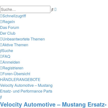
Suche
Erweiterte
Suche
Schnellzugriff
Regeln
Das Forum
Der Club
Unbeantwortete Themen
Aktive Themen
Suche
FAQ
Anmelden
Registrieren
Foren-Übersicht
HÄNDLERANGEBOTE
Velocity Automotive – Mustang
Ersatz- und Performance Parts
Suche
Velocity Automotive – Mustang Ersatz-