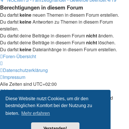
Berechtigungen in diesem Forum
Du darfst
keine
neuen Themen in diesem Forum erstellen.
Du darfst
keine
Antworten zu Themen in diesem Forum
erstellen.
Du darfst deine Beiträge in diesem Forum
nicht
ändern.
Du darfst deine Beiträge in diesem Forum
nicht
löschen.
Du darfst
keine
Dateianhänge in diesem Forum erstellen.
Foren-Übersicht
Datenschutzerklärung
Impressum
Alle Zeiten sind
UTC+02:00
Alle Cookies löschen
Powered by
phpBB
® Forum Software © phpBB Limited
Diese Website nutzt Cookies, um dir den
Deutsche Übersetzung durch
phpBB.de
bestmöglichen Komfort bei der Nutzung zu
Datenschutz
|
Nutzungsbedingungen
bieten.
Mehr erfahren
Verstanden!