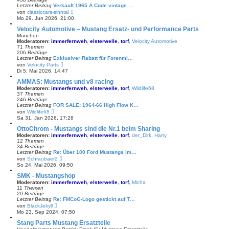
B
Letzter Beitrag
Verkauft 1965 A Code vintage …
e
N
von
classiccars-sinntal
i
e
Mo 29. Jun 2026, 21:00
t
u
r
e
Velocity Automotive – Mustang Ersatz- und Performance Parts
a
s
München
g
t
Moderatoren:
immerfernweh
,
elsterwelle
,
torf
,
Velocity Automotive
e
71
Themen
r
206
Beiträge
B
Letzter Beitrag
Exklusiver Rabatt für Forenmi…
e
N
von
Velocity Parts
i
e
Di 5. Mai 2026, 14:47
t
u
r
e
AMMAS: Mustangs und v8 racing
a
s
Moderatoren:
immerfernweh
,
elsterwelle
,
torf
,
Wildlife68
g
t
37
Themen
e
246
Beiträge
r
Letzter Beitrag
FOR SALE: 1964-66 High Flow K…
B
N
von
Wildlife68
e
e
Sa 31. Jan 2026, 17:28
i
u
t
e
OttoChrom - Mustangs sind die Nr.1 beim Sharing
r
s
Moderatoren:
immerfernweh
,
elsterwelle
,
torf
,
der_Dirk
,
Harry
a
t
12
Themen
g
e
34
Beiträge
r
Letzter Beitrag
Re: Über 100 Ford Mustangs im…
B
N
von
Schraubaer2
e
e
So 24. Mai 2026, 09:50
i
u
t
e
SMK - Mustangshop
r
s
Moderatoren:
immerfernweh
,
elsterwelle
,
torf
,
Micha
a
t
11
Themen
g
e
20
Beiträge
r
Letzter Beitrag
Re: FMCoG-Logo gestickt auf T…
B
N
von
BlackJekyll
e
e
Mo 23. Sep 2024, 07:50
i
u
t
e
Stang Parts Mustang Ersatzteile
r
s