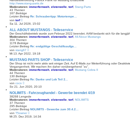
Handelsvertretung Patrick Frank für Mustang Ersatzteile
a
t
http://www.stang-parts.de
g
e
Moderatoren:
immerfernweh
,
elsterwelle
,
torf
,
Stang-Parts
r
43
Themen
B
167
Beiträge
e
Letzter Beitrag
Re: Schraubertipp: Motortempe…
i
N
von
torf
t
e
Sa 11. Jul 2026, 15:02
r
u
a
e
ALL ABOUT MUSTANGS - Teileservice
g
s
Der Geschäftsbetrieb wurde zum Februar 2022 beendet. AAM bedankt sich für die langjä
t
Moderatoren:
immerfernweh
,
elsterwelle
,
torf
,
All About Mustangs
e
304
Themen
r
1178
Beiträge
B
Letzter Beitrag
Re: endgültige Geschäftsaufga…
e
N
von
stang67
i
e
Mi 13. Apr 2022, 19:18
t
u
r
e
MUSTANG PARTS SHOP - Teileservice
a
s
Der Shop ist nicht mehr aktiv seit einiger Zeit. Auf E-Mails zur Weiterführung oder Deaktivi
g
t
Vergangenheit. Wir machen ihn daher vorübergehend "zu".
e
Moderatoren:
immerfernweh
,
elsterwelle
,
torf
,
Mustang Cobra II
r
44
Themen
B
130
Beiträge
e
Letzter Beitrag
Re: Danke und Lob Teil 2...
i
N
von
coco
t
e
So 21. Jun 2020, 20:10
r
u
a
e
NOLIMITS - Fahrzeughandel - Gewerbe beendet 4/19
g
s
38268 Lengede
t
Moderatoren:
immerfernweh
,
elsterwelle
,
torf
,
NOLIMITS
e
37
Themen
r
295
Beiträge
B
Letzter Beitrag
NOLIMITS - Gewerbe zum 30.4.2…
e
N
von
T5owner
i
e
Mi 25. Dez 2019, 14:34
t
u
r
e
a
s
g
t