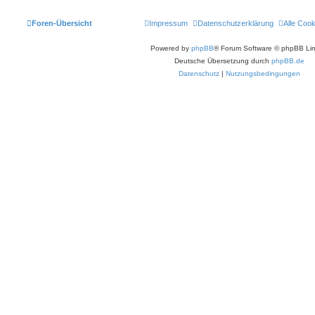
e
r
B
Foren-Übersicht
Impressum
Datenschutzerklärung
Alle Coo
e
i
t
Powered by
phpBB
® Forum Software © phpBB Lim
r
a
Deutsche Übersetzung durch
phpBB.de
g
Datenschutz
|
Nutzungsbedingungen