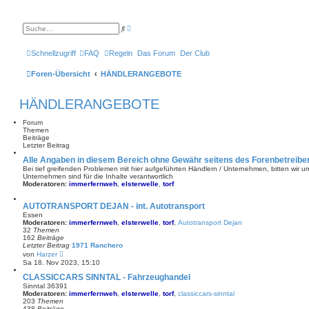
E
S
r
u
w
c
e
h
Schnellzugriff
FAQ
Regeln
Das Forum
Der Club
i
e
t
e
Foren-Übersicht
HÄNDLERANGEBOTE
r
t
e
HÄNDLERANGEBOTE
S
u
c
Forum
h
Themen
e
Beiträge
Letzter Beitrag
Alle Angaben in diesem Bereich ohne Gewähr seitens des Forenbetreiber
Bei tief greifenden Problemen mit hier aufgeführten Händlern / Unternehmen, bitten wir um
Unternehmen sind für die Inhalte verantwortlich
Moderatoren:
immerfernweh
,
elsterwelle
,
torf
AUTOTRANSPORT DEJAN - int. Autotransport
Essen
Moderatoren:
immerfernweh
,
elsterwelle
,
torf
,
Autotransport Dejan
32
Themen
162
Beiträge
Letzter Beitrag
1971 Ranchero
N
von
Harzer
e
Sa 18. Nov 2023, 15:10
u
e
CLASSICCARS SINNTAL - Fahrzeughandel
s
Sinntal 36391
t
Moderatoren:
immerfernweh
,
elsterwelle
,
torf
,
classiccars-sinntal
e
203
Themen
r
438
Beiträge