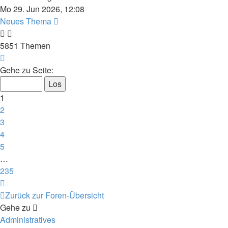
Mo 29. Jun 2026, 12:08
Neues Thema
5851 Themen
Seite
1
Gehe zu Seite:
von
235
1
2
3
4
5
…
235
Nächste
Zurück zur Foren-Übersicht
Gehe zu
Administratives