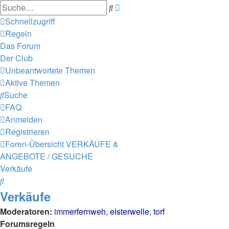
Erweiterte
Suche
Suche
Schnellzugriff
Regeln
Das Forum
Der Club
Unbeantwortete Themen
Aktive Themen
Suche
FAQ
Anmelden
Registrieren
Foren-Übersicht
VERKÄUFE &
ANGEBOTE / GESUCHE
Verkäufe
Suche
Verkäufe
Moderatoren:
immerfernweh
,
elsterwelle
,
torf
Forumsregeln