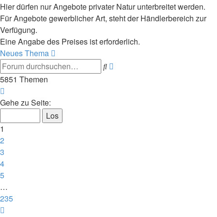
Hier dürfen nur Angebote privater Natur unterbreitet werden.
Für Angebote gewerblicher Art, steht der Händlerbereich zur
Verfügung.
Eine Angabe des Preises ist erforderlich.
Neues Thema
Erweiterte
Suche
Suche
5851 Themen
Seite
1
Gehe zu Seite:
von
235
1
2
3
4
5
…
235
Nächste