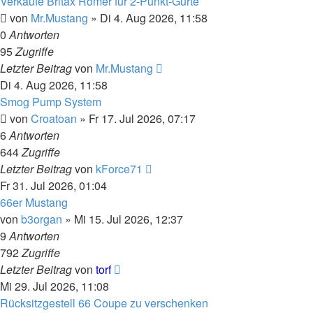
Verkaufe Britax Römer für 2-Punkt-Gurte
von
Mr.Mustang
»
Di 4. Aug 2026, 11:58
0
Antworten
95
Zugriffe
Letzter Beitrag
von
Mr.Mustang
Di 4. Aug 2026, 11:58
Smog Pump System
von
Croatoan
»
Fr 17. Jul 2026, 07:17
6
Antworten
644
Zugriffe
Letzter Beitrag
von
kForce71
Fr 31. Jul 2026, 01:04
66er Mustang
von
b3organ
»
Mi 15. Jul 2026, 12:37
9
Antworten
792
Zugriffe
Letzter Beitrag
von
torf
Mi 29. Jul 2026, 11:08
Rücksitzgestell 66 Coupe zu verschenken