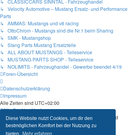
↳ CLASSICCARS SINNTAL - Fahrzeughandel
↳ Velocity Automotive – Mustang Ersatz- und Performance
Parts
↳ AMMAS: Mustangs und v8 racing
↳ OttoChrom - Mustangs sind die Nr.1 beim Sharing
↳ SMK - Mustangshop
↳ Stang Parts Mustang Ersatzteile
↳ ALL ABOUT MUSTANGS - Teileservice
↳ MUSTANG PARTS SHOP - Teileservice
↳ NOLIMITS - Fahrzeughandel - Gewerbe beendet 4/19
Foren-Übersicht
Datenschutzerklärung
Impressum
Alle Zeiten sind
UTC+02:00
Alle Cookies löschen
Powered by
phpBB
® Forum Software © phpBB Limited
Diese Website nutzt Cookies, um dir den
Deutsche Übersetzung durch
phpBB.de
bestmöglichen Komfort bei der Nutzung zu
Datenschutz
|
Nutzungsbedingungen
bieten.
Mehr erfahren