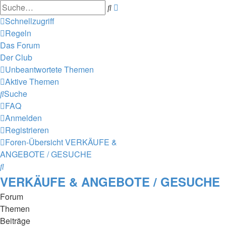
Erweiterte
Suche
Suche
Schnellzugriff
Regeln
Das Forum
Der Club
Unbeantwortete Themen
Aktive Themen
Suche
FAQ
Anmelden
Registrieren
Foren-Übersicht
VERKÄUFE &
ANGEBOTE / GESUCHE
Suche
VERKÄUFE & ANGEBOTE / GESUCHE
Forum
Themen
Beiträge