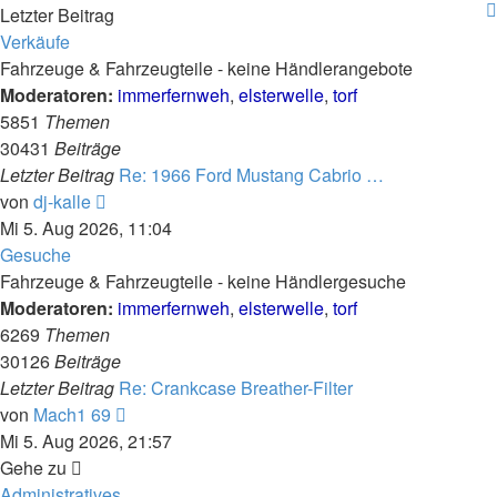
Letzter Beitrag
Verkäufe
Fahrzeuge & Fahrzeugteile - keine Händlerangebote
Moderatoren:
immerfernweh
,
elsterwelle
,
torf
5851
Themen
30431
Beiträge
Letzter Beitrag
Re: 1966 Ford Mustang Cabrio …
Neuester
von
dj-kalle
Beitrag
Mi 5. Aug 2026, 11:04
Gesuche
Fahrzeuge & Fahrzeugteile - keine Händlergesuche
Moderatoren:
immerfernweh
,
elsterwelle
,
torf
6269
Themen
30126
Beiträge
Letzter Beitrag
Re: Crankcase Breather-Filter
Neuester
von
Mach1 69
Beitrag
Mi 5. Aug 2026, 21:57
Gehe zu
Administratives