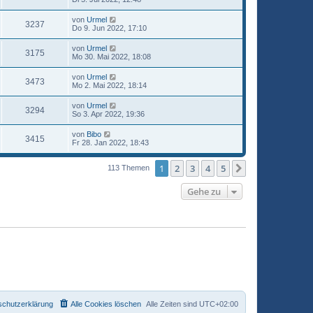
von
Urmel
3237
Do 9. Jun 2022, 17:10
von
Urmel
3175
Mo 30. Mai 2022, 18:08
von
Urmel
3473
Mo 2. Mai 2022, 18:14
von
Urmel
3294
So 3. Apr 2022, 19:36
von
Bibo
3415
Fr 28. Jan 2022, 18:43
1
2
3
4
5
Nächste
113 Themen
Gehe zu
schutzerklärung
Alle Cookies löschen
Alle Zeiten sind
UTC+02:00