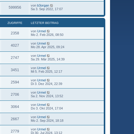
von
b3organ
599956
Sa 3. Sep 2022, 17:07
ZUGRIFFE
LETZTER BEITRAG
von
Urmel
2358
Mo 2. Feb 2026, 08:50
von
Urmel
4027
Mo 28. Apr 2025, 09:24
von
Urmel
2747
Sa 29. Mär 2025, 14:39
von
Urmel
3451
Mi 5. Feb 2025, 12:17
von
Urmel
2594
Di 3. Dez 2024, 22:39
von
Urmel
2706
Sa 2. Nov 2024, 13:52
von
Urmel
3064
Do 3. Okt 2024, 17:04
von
Urmel
2667
Mo 2. Sep 2024, 18:18
von
Urmel
2779
Di 30. Jul 2024, 13:12