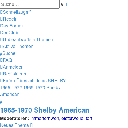
Erweiterte
Suche
Suche
Schnellzugriff
Regeln
Das Forum
Der Club
Unbeantwortete Themen
Aktive Themen
Suche
FAQ
Anmelden
Registrieren
Foren-Übersicht
Infos
SHELBY
1965-1972
1965-1970 Shelby
American
Suche
1965-1970 Shelby American
Moderatoren:
immerfernweh
,
elsterwelle
,
torf
Neues Thema