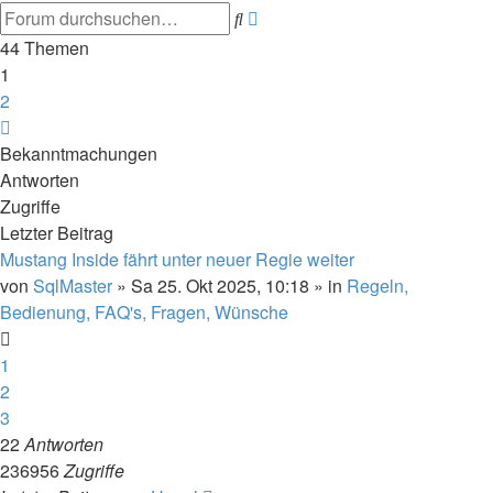
Erweiterte
Suche
Suche
44 Themen
1
2
Nächste
Bekanntmachungen
Antworten
Zugriffe
Letzter Beitrag
Mustang Inside fährt unter neuer Regie weiter
von
SqlMaster
»
Sa 25. Okt 2025, 10:18
» in
Regeln,
Bedienung, FAQ's, Fragen, Wünsche
1
2
3
22
Antworten
236956
Zugriffe