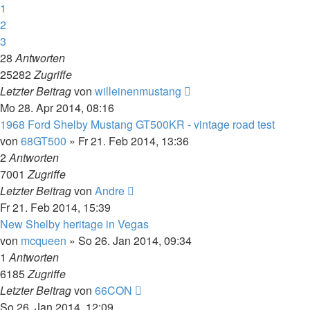
1
2
3
28
Antworten
25282
Zugriffe
Letzter Beitrag
von
willeinenmustang
Mo 28. Apr 2014, 08:16
1968 Ford Shelby Mustang GT500KR - vintage road test
von
68GT500
»
Fr 21. Feb 2014, 13:36
2
Antworten
7001
Zugriffe
Letzter Beitrag
von
Andre
Fr 21. Feb 2014, 15:39
New Shelby heritage in Vegas
von
mcqueen
»
So 26. Jan 2014, 09:34
1
Antworten
6185
Zugriffe
Letzter Beitrag
von
66CON
So 26. Jan 2014, 12:09