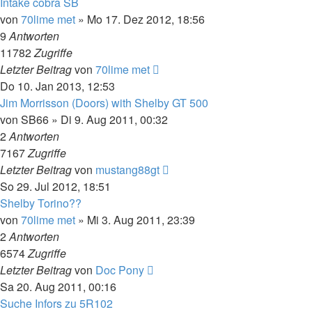
Intake cobra SB
von
70lime met
»
Mo 17. Dez 2012, 18:56
9
Antworten
11782
Zugriffe
Letzter Beitrag
von
70lime met
Do 10. Jan 2013, 12:53
Jim Morrisson (Doors) with Shelby GT 500
von
SB66
»
Di 9. Aug 2011, 00:32
2
Antworten
7167
Zugriffe
Letzter Beitrag
von
mustang88gt
So 29. Jul 2012, 18:51
Shelby Torino??
von
70lime met
»
Mi 3. Aug 2011, 23:39
2
Antworten
6574
Zugriffe
Letzter Beitrag
von
Doc Pony
Sa 20. Aug 2011, 00:16
Suche Infors zu 5R102