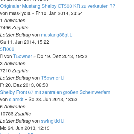
Originaler Mustang Shelby GT500 KR zu verkaufen ??
von
miss-lydia
»
Fr 10. Jan 2014, 23:54
1
Antworten
7496
Zugriffe
Letzter Beitrag
von
mustang88gt
Sa 11. Jan 2014, 15:22
5R002
von
T5owner
»
Do 19. Dez 2013, 19:22
3
Antworten
7210
Zugriffe
Letzter Beitrag
von
T5owner
Fr 20. Dez 2013, 08:50
Shelby Front 67 mit zentralen großen Scheinwerfern
von
s.arndt
»
So 23. Jun 2013, 18:53
6
Antworten
10786
Zugriffe
Letzter Beitrag
von
swingkid
Mo 24. Jun 2013, 12:13