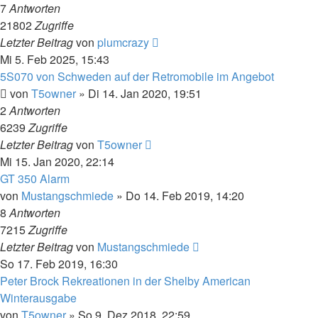
7
Antworten
21802
Zugriffe
Letzter Beitrag
von
plumcrazy
Mi 5. Feb 2025, 15:43
5S070 von Schweden auf der Retromobile im Angebot
von
T5owner
»
Di 14. Jan 2020, 19:51
2
Antworten
6239
Zugriffe
Letzter Beitrag
von
T5owner
Mi 15. Jan 2020, 22:14
GT 350 Alarm
von
Mustangschmiede
»
Do 14. Feb 2019, 14:20
8
Antworten
7215
Zugriffe
Letzter Beitrag
von
Mustangschmiede
So 17. Feb 2019, 16:30
Peter Brock Rekreationen in der Shelby American
Winterausgabe
von
T5owner
»
So 9. Dez 2018, 22:59