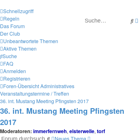
Schnellzugriff
Regeln
Su
Das Forum
Der Club
Unbeantwortete Themen
Aktive Themen
Suche
FAQ
Anmelden
Registrieren
Foren-Übersicht
Administratives
Veranstaltungstermine / Treffen
36. int. Mustang Meeting Pfingsten 2017
36. int. Mustang Meeting Pfingsten
2017
Moderatoren:
immerfernweh
,
elsterwelle
,
torf
Neues Thema
Suche
Erweiterte