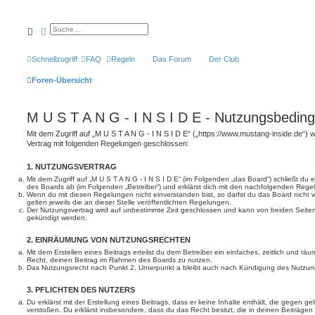
Suche
Erweiterte Suche
Schnellzugriff
FAQ
Regeln
Das Forum
Der Club
Foren-Übersicht
M U S T A N G - I N S I D E - Nutzungsbedin
Mit dem Zugriff auf „M U S T A N G - I N S I D E“ („https://www.mustang-inside.de“) 
Vertrag mit folgenden Regelungen geschlossen:
1. NUTZUNGSVERTRAG
Mit dem Zugriff auf „M U S T A N G - I N S I D E“ (im Folgenden „das Board“) schließt du
des Boards ab (im Folgenden „Betreiber“) und erklärst dich mit den nachfolgenden Reg
Wenn du mit diesen Regelungen nicht einverstanden bist, so darfst du das Board nicht 
gelten jeweils die an dieser Stelle veröffentlichten Regelungen.
Der Nutzungsvertrag wird auf unbestimmte Zeit geschlossen und kann von beiden Seiten 
gekündigt werden.
2. EINRÄUMUNG VON NUTZUNGSRECHTEN
Mit dem Erstellen eines Beitrags erteilst du dem Betreiber ein einfaches, zeitlich und r
Recht, deinen Beitrag im Rahmen des Boards zu nutzen.
Das Nutzungsrecht nach Punkt 2, Unterpunkt a bleibt auch nach Kündigung des Nutzun
3. PFLICHTEN DES NUTZERS
Du erklärst mit der Erstellung eines Beitrags, dass er keine Inhalte enthält, die gegen g
verstoßen. Du erklärst insbesondere, dass du das Recht besitzt, die in deinen Beiträge