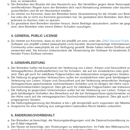
bzw. zu verwenden.
Der Betreiber des Boards übt das Hausrecht aus. Bei Verstößen gegen diese Nutzungs
veröffentlichten Regeln kann der Betreiber dich nach Abmahnung zeitweise oder dauerh
ausschließen und dir ein Hausverbot erteilen.
Du nimmst zur Kenntnis, dass der Betreiber keine Verantwortung für die Inhalte von Beiträ
hat oder die er nicht zur Kenntnis genommen hat. Du gestattest dem Betreiber, dein Be
jederzeit zu löschen oder zu sperren.
Du gestattest dem Betreiber darüber hinaus, deine Beiträge abzuändern, sofern sie geg
sind, dem Betreiber oder einem Dritten Schaden zuzufügen.
4. GENERAL PUBLIC LICENSE
Du nimmst zur Kenntnis, dass es sich bei phpBB um eine unter der „
GNU General Public
Software von phpBB Limited (www.phpbb.com) handelt; deutschsprachige Informationen
Community unter www.phpbb.de zur Verfügung gestellt. Beide haben keinen Einfluss auf 
verwendet wird. Sie können insbesondere die Verwendung der Software für bestimmte Zw
fremder Foren Einfluss nehmen.
5. GEWÄHRLEISTUNG
Der Betreiber haftet mit Ausnahme der Verletzung von Leben, Körper und Gesundheit un
Vertragspflichten (Kardinalpflichten) nur für Schäden, die auf ein vorsätzliches oder gro
sind. Dies gilt auch für mittelbare Folgeschäden wie insbesondere entgangenen Gewinn.
Die Haftung ist gegenüber Verbrauchern außer bei vorsätzlichem oder grob fahrlässige
Verletzung von Leben, Körper und Gesundheit und der Verletzung wesentlicher Vertragspfl
Vertragsschluss typischerweise vorhersehbaren Schäden und im übrigen der Höhe nach a
Durchschnittsschäden begrenzt. Dies gilt auch für mittelbare Folgeschäden wie insbe
Die Haftung ist gegenüber Unternehmern außer bei der Verletzung von Leben, Körper u
grob fahrlässigem Verhalten des Betreibers auf die bei Vertragsschluss typischerweise
der Höhe nach auf die vertragstypischen Durchschnittsschäden begrenzt. Dies gilt auch
entgangenen Gewinn.
Die Haftungsbegrenzung der Absätze a bis c gilt sinngemäß auch zugunsten der Mitarbeit
Ansprüche für eine Haftung aus zwingendem nationalem Recht bleiben unberührt.
6. ÄNDERUNGSVORBEHALT
Der Betreiber ist berechtigt, die Nutzungsbedingungen und die Datenschutzerklärung z
per E-Mail mitgeteilt.
Der Nutzer ist berechtigt, den Änderungen zu widersprechen. Im Falle des Widerspruchs
dem Nutzer bestehende Vertragsverhältnis mit sofortiger Wirkung.