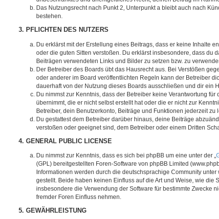
Das Nutzungsrecht nach Punkt 2, Unterpunkt a bleibt auch nach Kü
bestehen.
3. PFLICHTEN DES NUTZERS
Du erklärst mit der Erstellung eines Beitrags, dass er keine Inhalte e
oder die guten Sitten verstoßen. Du erklärst insbesondere, dass du da
Beiträgen verwendeten Links und Bilder zu setzen bzw. zu verwende
Der Betreiber des Boards übt das Hausrecht aus. Bei Verstößen g
oder anderer im Board veröffentlichten Regeln kann der Betreiber 
dauerhaft von der Nutzung dieses Boards ausschließen und dir ein H
Du nimmst zur Kenntnis, dass der Betreiber keine Verantwortung für d
übernimmt, die er nicht selbst erstellt hat oder die er nicht zur Ken
Betreiber, dein Benutzerkonto, Beiträge und Funktionen jederzeit zu 
Du gestattest dem Betreiber darüber hinaus, deine Beiträge abzuände
verstoßen oder geeignet sind, dem Betreiber oder einem Dritten Sc
4. GENERAL PUBLIC LICENSE
Du nimmst zur Kenntnis, dass es sich bei phpBB um eine unter der „
G
(GPL) bereitgestellten Foren-Software von phpBB Limited (www.php
Informationen werden durch die deutschsprachige Community unter
gestellt. Beide haben keinen Einfluss auf die Art und Weise, wie die
insbesondere die Verwendung der Software für bestimmte Zwecke nic
fremder Foren Einfluss nehmen.
5. GEWÄHRLEISTUNG