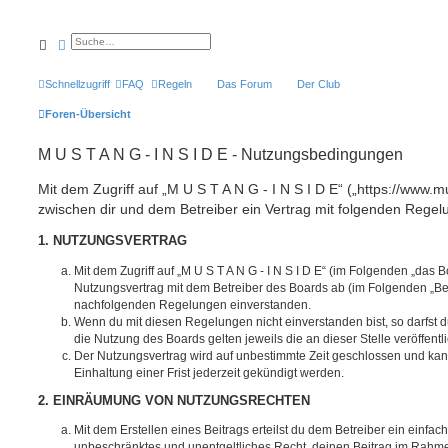
Suche
Erweiterte Suche
Schnellzugriff
FAQ
Regeln
Das Forum
Der Club
Foren-Übersicht
M U S T A N G - I N S I D E - Nutzungsbedingungen
Mit dem Zugriff auf „M U S T A N G - I N S I D E“ („https://www.m
zwischen dir und dem Betreiber ein Vertrag mit folgenden Rege
1. NUTZUNGSVERTRAG
Mit dem Zugriff auf „M U S T A N G - I N S I D E“ (im Folgenden „das B
Nutzungsvertrag mit dem Betreiber des Boards ab (im Folgenden „Betr
nachfolgenden Regelungen einverstanden.
Wenn du mit diesen Regelungen nicht einverstanden bist, so darfst d
die Nutzung des Boards gelten jeweils die an dieser Stelle veröffent
Der Nutzungsvertrag wird auf unbestimmte Zeit geschlossen und ka
Einhaltung einer Frist jederzeit gekündigt werden.
2. EINRÄUMUNG VON NUTZUNGSRECHTEN
Mit dem Erstellen eines Beitrags erteilst du dem Betreiber ein einfach
unbeschränktes und unentgeltliches Recht, deinen Beitrag im Rahm