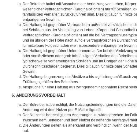
Der Betreiber haftet mit Ausnahme der Verletzung von Leben, Körpe
wesentlicher Vertragspflichten (Kardinalpflichten) nur für Schäden, di
fahrlässiges Verhalten zurückzuführen sind. Dies gilt auch für mitt
entgangenen Gewinn.
Die Haftung ist gegenüber Verbrauchern außer bei vorsätzlichem ode
bei Schäden aus der Verletzung von Leben, Körper und Gesundheit u
Vertragspflichten (Kardinalpflichten) auf die bei Vertragsschluss t
und im übrigen der Höhe nach auf die vertragstypischen Durchschnit
für mittelbare Folgeschäden wie insbesondere entgangenen Gewinn
Die Haftung ist gegenüber Unternehmern außer bei der Verletzung 
oder vorsätzlichem oder grob fahrlässigem Verhalten des Betreibers 
typischerweise vorhersehbaren Schäden und im Übrigen der Höhe na
Durchschnittsschäden begrenzt. Dies gilt auch für mittelbare Schä
Gewinn.
Die Haftungsbegrenzung der Absätze a bis c gilt sinngemäß auch zug
Erfüllungsgehilfen des Betreibers.
Ansprüche für eine Haftung aus zwingendem nationalem Recht bleib
6. ÄNDERUNGSVORBEHALT
Der Betreiber ist berechtigt, die Nutzungsbedingungen und die Date
Änderung wird dem Nutzer per E-Mail mitgeteilt.
Der Nutzer ist berechtigt, den Änderungen zu widersprechen. Im Fall
zwischen dem Betreiber und dem Nutzer bestehende Vertragsverhältni
Die Änderungen gelten als anerkannt und verbindlich, wenn der Nu
hat.