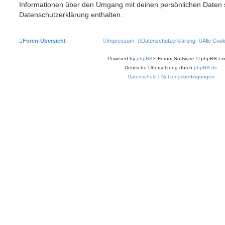
Informationen über den Umgang mit deinen persönlichen Daten s
Datenschutzerklärung enthalten.
Foren-Übersicht
Impressum
Datenschutzerklärung
Alle Coo
Powered by
phpBB
® Forum Software © phpBB Lim
Deutsche Übersetzung durch
phpBB.de
Datenschutz
|
Nutzungsbedingungen