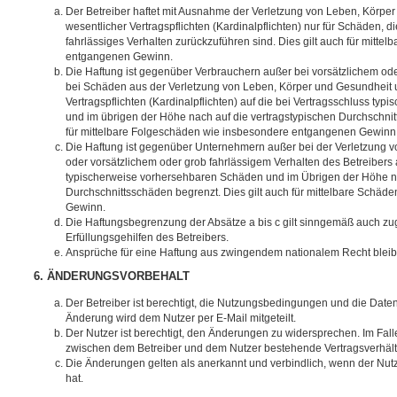
Der Betreiber haftet mit Ausnahme der Verletzung von Leben, Körpe
wesentlicher Vertragspflichten (Kardinalpflichten) nur für Schäden, di
fahrlässiges Verhalten zurückzuführen sind. Dies gilt auch für mitt
entgangenen Gewinn.
Die Haftung ist gegenüber Verbrauchern außer bei vorsätzlichem ode
bei Schäden aus der Verletzung von Leben, Körper und Gesundheit u
Vertragspflichten (Kardinalpflichten) auf die bei Vertragsschluss t
und im übrigen der Höhe nach auf die vertragstypischen Durchschnit
für mittelbare Folgeschäden wie insbesondere entgangenen Gewinn
Die Haftung ist gegenüber Unternehmern außer bei der Verletzung 
oder vorsätzlichem oder grob fahrlässigem Verhalten des Betreibers 
typischerweise vorhersehbaren Schäden und im Übrigen der Höhe na
Durchschnittsschäden begrenzt. Dies gilt auch für mittelbare Schä
Gewinn.
Die Haftungsbegrenzung der Absätze a bis c gilt sinngemäß auch zug
Erfüllungsgehilfen des Betreibers.
Ansprüche für eine Haftung aus zwingendem nationalem Recht bleib
6. ÄNDERUNGSVORBEHALT
Der Betreiber ist berechtigt, die Nutzungsbedingungen und die Date
Änderung wird dem Nutzer per E-Mail mitgeteilt.
Der Nutzer ist berechtigt, den Änderungen zu widersprechen. Im Fall
zwischen dem Betreiber und dem Nutzer bestehende Vertragsverhältni
Die Änderungen gelten als anerkannt und verbindlich, wenn der Nu
hat.