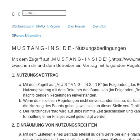
Suche
Erweiterte Suche
Schnellzugriff
FAQ
Regeln
Das Forum
Der Club
Foren-Übersicht
M U S T A N G - I N S I D E - Nutzungsbedingungen
Mit dem Zugriff auf „M U S T A N G - I N S I D E“ („https://www.m
zwischen dir und dem Betreiber ein Vertrag mit folgenden Rege
1. NUTZUNGSVERTRAG
Mit dem Zugriff auf „M U S T A N G - I N S I D E“ (im Folgenden „das B
Nutzungsvertrag mit dem Betreiber des Boards ab (im Folgenden „Betr
nachfolgenden Regelungen einverstanden.
Wenn du mit diesen Regelungen nicht einverstanden bist, so darfst d
die Nutzung des Boards gelten jeweils die an dieser Stelle veröffent
Der Nutzungsvertrag wird auf unbestimmte Zeit geschlossen und ka
Einhaltung einer Frist jederzeit gekündigt werden.
2. EINRÄUMUNG VON NUTZUNGSRECHTEN
Mit dem Erstellen eines Beitrags erteilst du dem Betreiber ein einfach
unbeschränktes und unentgeltliches Recht, deinen Beitrag im Rahm