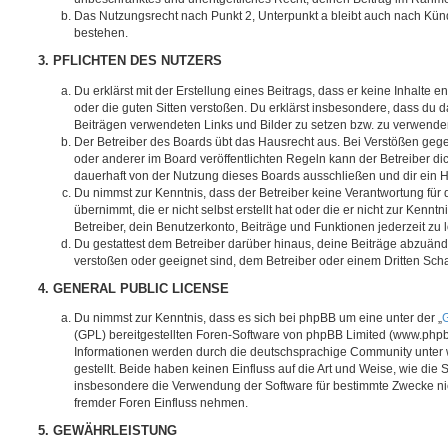
Das Nutzungsrecht nach Punkt 2, Unterpunkt a bleibt auch nach Kü
bestehen.
3. PFLICHTEN DES NUTZERS
Du erklärst mit der Erstellung eines Beitrags, dass er keine Inhalte e
oder die guten Sitten verstoßen. Du erklärst insbesondere, dass du da
Beiträgen verwendeten Links und Bilder zu setzen bzw. zu verwende
Der Betreiber des Boards übt das Hausrecht aus. Bei Verstößen g
oder anderer im Board veröffentlichten Regeln kann der Betreiber 
dauerhaft von der Nutzung dieses Boards ausschließen und dir ein H
Du nimmst zur Kenntnis, dass der Betreiber keine Verantwortung für d
übernimmt, die er nicht selbst erstellt hat oder die er nicht zur Ken
Betreiber, dein Benutzerkonto, Beiträge und Funktionen jederzeit zu 
Du gestattest dem Betreiber darüber hinaus, deine Beiträge abzuände
verstoßen oder geeignet sind, dem Betreiber oder einem Dritten Sc
4. GENERAL PUBLIC LICENSE
Du nimmst zur Kenntnis, dass es sich bei phpBB um eine unter der „
G
(GPL) bereitgestellten Foren-Software von phpBB Limited (www.php
Informationen werden durch die deutschsprachige Community unter
gestellt. Beide haben keinen Einfluss auf die Art und Weise, wie die
insbesondere die Verwendung der Software für bestimmte Zwecke nic
fremder Foren Einfluss nehmen.
5. GEWÄHRLEISTUNG