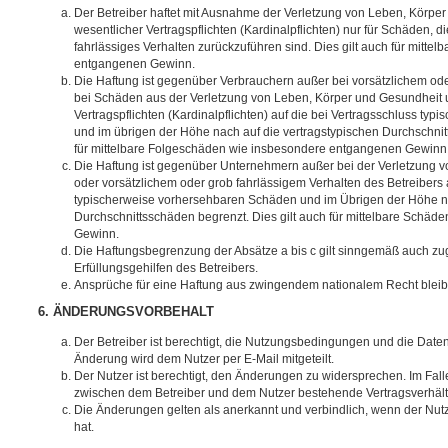
Der Betreiber haftet mit Ausnahme der Verletzung von Leben, Körpe
wesentlicher Vertragspflichten (Kardinalpflichten) nur für Schäden, di
fahrlässiges Verhalten zurückzuführen sind. Dies gilt auch für mitt
entgangenen Gewinn.
Die Haftung ist gegenüber Verbrauchern außer bei vorsätzlichem ode
bei Schäden aus der Verletzung von Leben, Körper und Gesundheit u
Vertragspflichten (Kardinalpflichten) auf die bei Vertragsschluss t
und im übrigen der Höhe nach auf die vertragstypischen Durchschnit
für mittelbare Folgeschäden wie insbesondere entgangenen Gewinn
Die Haftung ist gegenüber Unternehmern außer bei der Verletzung 
oder vorsätzlichem oder grob fahrlässigem Verhalten des Betreibers 
typischerweise vorhersehbaren Schäden und im Übrigen der Höhe na
Durchschnittsschäden begrenzt. Dies gilt auch für mittelbare Schä
Gewinn.
Die Haftungsbegrenzung der Absätze a bis c gilt sinngemäß auch zug
Erfüllungsgehilfen des Betreibers.
Ansprüche für eine Haftung aus zwingendem nationalem Recht bleib
6. ÄNDERUNGSVORBEHALT
Der Betreiber ist berechtigt, die Nutzungsbedingungen und die Date
Änderung wird dem Nutzer per E-Mail mitgeteilt.
Der Nutzer ist berechtigt, den Änderungen zu widersprechen. Im Fall
zwischen dem Betreiber und dem Nutzer bestehende Vertragsverhältni
Die Änderungen gelten als anerkannt und verbindlich, wenn der Nu
hat.