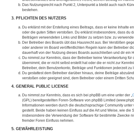
Das Nutzungsrecht nach Punkt 2, Unterpunkt a bleibt auch nach Kü
bestehen.
3. PFLICHTEN DES NUTZERS
Du erklärst mit der Erstellung eines Beitrags, dass er keine Inhalte e
oder die guten Sitten verstoßen. Du erklärst insbesondere, dass du da
Beiträgen verwendeten Links und Bilder zu setzen bzw. zu verwende
Der Betreiber des Boards übt das Hausrecht aus. Bei Verstößen g
oder anderer im Board veröffentlichten Regeln kann der Betreiber 
dauerhaft von der Nutzung dieses Boards ausschließen und dir ein H
Du nimmst zur Kenntnis, dass der Betreiber keine Verantwortung für d
übernimmt, die er nicht selbst erstellt hat oder die er nicht zur Ken
Betreiber, dein Benutzerkonto, Beiträge und Funktionen jederzeit zu 
Du gestattest dem Betreiber darüber hinaus, deine Beiträge abzuände
verstoßen oder geeignet sind, dem Betreiber oder einem Dritten Sc
4. GENERAL PUBLIC LICENSE
Du nimmst zur Kenntnis, dass es sich bei phpBB um eine unter der „
G
(GPL) bereitgestellten Foren-Software von phpBB Limited (www.php
Informationen werden durch die deutschsprachige Community unter
gestellt. Beide haben keinen Einfluss auf die Art und Weise, wie die
insbesondere die Verwendung der Software für bestimmte Zwecke nic
fremder Foren Einfluss nehmen.
5. GEWÄHRLEISTUNG