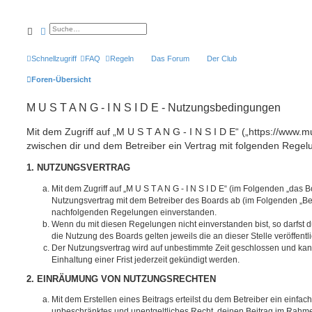
Suche
Erweiterte Suche
Schnellzugriff
FAQ
Regeln
Das Forum
Der Club
Foren-Übersicht
M U S T A N G - I N S I D E - Nutzungsbedingungen
Mit dem Zugriff auf „M U S T A N G - I N S I D E“ („https://www.m
zwischen dir und dem Betreiber ein Vertrag mit folgenden Rege
1. NUTZUNGSVERTRAG
Mit dem Zugriff auf „M U S T A N G - I N S I D E“ (im Folgenden „das B
Nutzungsvertrag mit dem Betreiber des Boards ab (im Folgenden „Betr
nachfolgenden Regelungen einverstanden.
Wenn du mit diesen Regelungen nicht einverstanden bist, so darfst d
die Nutzung des Boards gelten jeweils die an dieser Stelle veröffent
Der Nutzungsvertrag wird auf unbestimmte Zeit geschlossen und ka
Einhaltung einer Frist jederzeit gekündigt werden.
2. EINRÄUMUNG VON NUTZUNGSRECHTEN
Mit dem Erstellen eines Beitrags erteilst du dem Betreiber ein einfach
unbeschränktes und unentgeltliches Recht, deinen Beitrag im Rahm