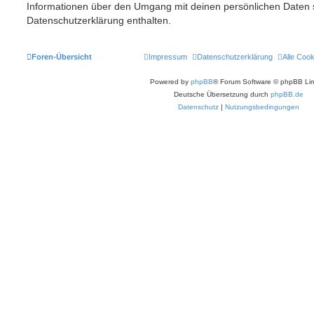
Informationen über den Umgang mit deinen persönlichen Daten s
Datenschutzerklärung enthalten.
Foren-Übersicht
Impressum
Datenschutzerklärung
Alle Coo
Powered by
phpBB
® Forum Software © phpBB Lim
Deutsche Übersetzung durch
phpBB.de
Datenschutz
|
Nutzungsbedingungen