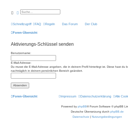
Suche
Erweiterte Suche
Schnellzugriff
FAQ
Regeln
Das Forum
Der Club
Foren-Übersicht
Aktivierungs-Schlüssel senden
Benutzername:
E-Mail-Adresse:
Du musst die E-Mail-Adresse angeben, die in deinem Profil hinterlegt ist. Diese hast du
nachträglich in deinem persönlichen Bereich geändert.
Foren-Übersicht
Impressum
Datenschutzerklärung
Alle Coo
Powered by
phpBB
® Forum Software © phpBB Lim
Deutsche Übersetzung durch
phpBB.de
Datenschutz
|
Nutzungsbedingungen