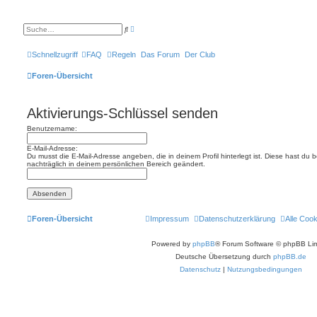
E
S
r
u
w
c
e
h
Schnellzugriff
FAQ
Regeln
Das Forum
Der Club
i
e
t
e
Foren-Übersicht
r
t
e
S
Aktivierungs-Schlüssel senden
u
c
Benutzername:
h
e
E-Mail-Adresse:
Du musst die E-Mail-Adresse angeben, die in deinem Profil hinterlegt ist. Diese hast du
nachträglich in deinem persönlichen Bereich geändert.
Foren-Übersicht
Impressum
Datenschutzerklärung
Alle Coo
Powered by
phpBB
® Forum Software © phpBB Lim
Deutsche Übersetzung durch
phpBB.de
Datenschutz
|
Nutzungsbedingungen