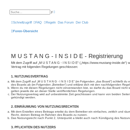
E
S
r
u
w
c
e
h
Schnellzugriff
FAQ
Regeln
Das Forum
Der Club
i
e
t
e
Foren-Übersicht
r
t
e
S
u
c
h
M U S T A N G - I N S I D E - Registrierung
e
Mit dem Zugriff auf „M U S T A N G - I N S I D E“ („https://www.mustang-inside.de“) 
Vertrag mit folgenden Regelungen geschlossen:
1. NUTZUNGSVERTRAG
Mit dem Zugriff auf „M U S T A N G - I N S I D E“ (im Folgenden „das Board“) schließt du
des Boards ab (im Folgenden „Betreiber“) und erklärst dich mit den nachfolgenden Reg
Wenn du mit diesen Regelungen nicht einverstanden bist, so darfst du das Board nicht 
gelten jeweils die an dieser Stelle veröffentlichten Regelungen.
Der Nutzungsvertrag wird auf unbestimmte Zeit geschlossen und kann von beiden Seiten 
gekündigt werden.
2. EINRÄUMUNG VON NUTZUNGSRECHTEN
Mit dem Erstellen eines Beitrags erteilst du dem Betreiber ein einfaches, zeitlich und r
Recht, deinen Beitrag im Rahmen des Boards zu nutzen.
Das Nutzungsrecht nach Punkt 2, Unterpunkt a bleibt auch nach Kündigung des Nutzun
3. PFLICHTEN DES NUTZERS