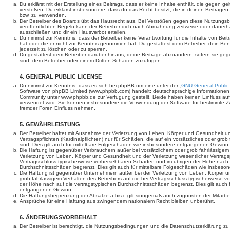
Du erklärst mit der Erstellung eines Beitrags, dass er keine Inhalte enthält, die gegen g
verstoßen. Du erklärst insbesondere, dass du das Recht besitzt, die in deinen Beiträge
bzw. zu verwenden.
Der Betreiber des Boards übt das Hausrecht aus. Bei Verstößen gegen diese Nutzungs
veröffentlichten Regeln kann der Betreiber dich nach Abmahnung zeitweise oder dauerh
ausschließen und dir ein Hausverbot erteilen.
Du nimmst zur Kenntnis, dass der Betreiber keine Verantwortung für die Inhalte von Beiträ
hat oder die er nicht zur Kenntnis genommen hat. Du gestattest dem Betreiber, dein Be
jederzeit zu löschen oder zu sperren.
Du gestattest dem Betreiber darüber hinaus, deine Beiträge abzuändern, sofern sie geg
sind, dem Betreiber oder einem Dritten Schaden zuzufügen.
4. GENERAL PUBLIC LICENSE
Du nimmst zur Kenntnis, dass es sich bei phpBB um eine unter der „
GNU General Public
Software von phpBB Limited (www.phpbb.com) handelt; deutschsprachige Informationen
Community unter www.phpbb.de zur Verfügung gestellt. Beide haben keinen Einfluss auf 
verwendet wird. Sie können insbesondere die Verwendung der Software für bestimmte Zw
fremder Foren Einfluss nehmen.
5. GEWÄHRLEISTUNG
Der Betreiber haftet mit Ausnahme der Verletzung von Leben, Körper und Gesundheit un
Vertragspflichten (Kardinalpflichten) nur für Schäden, die auf ein vorsätzliches oder gro
sind. Dies gilt auch für mittelbare Folgeschäden wie insbesondere entgangenen Gewinn.
Die Haftung ist gegenüber Verbrauchern außer bei vorsätzlichem oder grob fahrlässige
Verletzung von Leben, Körper und Gesundheit und der Verletzung wesentlicher Vertragspfl
Vertragsschluss typischerweise vorhersehbaren Schäden und im übrigen der Höhe nach a
Durchschnittsschäden begrenzt. Dies gilt auch für mittelbare Folgeschäden wie insbe
Die Haftung ist gegenüber Unternehmern außer bei der Verletzung von Leben, Körper u
grob fahrlässigem Verhalten des Betreibers auf die bei Vertragsschluss typischerweise
der Höhe nach auf die vertragstypischen Durchschnittsschäden begrenzt. Dies gilt auch
entgangenen Gewinn.
Die Haftungsbegrenzung der Absätze a bis c gilt sinngemäß auch zugunsten der Mitarbeit
Ansprüche für eine Haftung aus zwingendem nationalem Recht bleiben unberührt.
6. ÄNDERUNGSVORBEHALT
Der Betreiber ist berechtigt, die Nutzungsbedingungen und die Datenschutzerklärung z