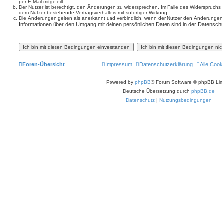
per E-Mail mitgeteilt.
Der Nutzer ist berechtigt, den Änderungen zu widersprechen. Im Falle des Widerspruchs
dem Nutzer bestehende Vertragsverhältnis mit sofortiger Wirkung.
Die Änderungen gelten als anerkannt und verbindlich, wenn der Nutzer den Änderungen
Informationen über den Umgang mit deinen persönlichen Daten sind in der Datenschu
Foren-Übersicht
Impressum
Datenschutzerklärung
Alle Coo
Powered by
phpBB
® Forum Software © phpBB Lim
Deutsche Übersetzung durch
phpBB.de
Datenschutz
|
Nutzungsbedingungen