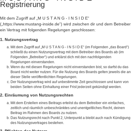
Registrierung
Mit dem Zugriff auf „M U S T A N G - I N S I D E“
(„https://www.mustang-inside.de“) wird zwischen dir und dem Betreiber
ein Vertrag mit folgenden Regelungen geschlossen:
1. Nutzungsvertrag
Mit dem Zugriff auf „M U S T A N G - I N S I D E“ (im Folgenden „das Board“)
schließt du einen Nutzungsvertrag mit dem Betreiber des Boards ab (im
Folgenden „Betreiber“) und erklärst dich mit den nachfolgenden
Regelungen einverstanden.
Wenn du mit diesen Regelungen nicht einverstanden bist, so darfst du das
Board nicht weiter nutzen. Für die Nutzung des Boards gelten jeweils die an
dieser Stelle veröffentlichten Regelungen.
Der Nutzungsvertrag wird auf unbestimmte Zeit geschlossen und kann von
beiden Seiten ohne Einhaltung einer Frist jederzeit gekündigt werden.
2. Einräumung von Nutzungsrechten
Mit dem Erstellen eines Beitrags erteilst du dem Betreiber ein einfaches,
zeitlich und räumlich unbeschränktes und unentgeltliches Recht, deinen
Beitrag im Rahmen des Boards zu nutzen.
Das Nutzungsrecht nach Punkt 2, Unterpunkt a bleibt auch nach Kündigung
des Nutzungsvertrages bestehen.
3. Pflichten des Nutzers