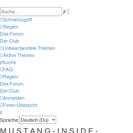
Suche
Erweiterte
Suche
Schnellzugriff
Regeln
Das Forum
Der Club
Unbeantwortete Themen
Aktive Themen
Suche
FAQ
Regeln
Das Forum
Der Club
Anmelden
Foren-Übersicht
Suche
Sprache:
M U S T A N G - I N S I D E -