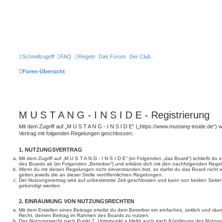
Schnellzugriff
FAQ
Regeln
Das Forum
Der Club
Foren-Übersicht
M U S T A N G - I N S I D E - Registrierung
Mit dem Zugriff auf „M U S T A N G - I N S I D E“ („https://www.mustang-inside.de“) 
Vertrag mit folgenden Regelungen geschlossen:
1. NUTZUNGSVERTRAG
Mit dem Zugriff auf „M U S T A N G - I N S I D E“ (im Folgenden „das Board“) schließt du
des Boards ab (im Folgenden „Betreiber“) und erklärst dich mit den nachfolgenden Reg
Wenn du mit diesen Regelungen nicht einverstanden bist, so darfst du das Board nicht 
gelten jeweils die an dieser Stelle veröffentlichten Regelungen.
Der Nutzungsvertrag wird auf unbestimmte Zeit geschlossen und kann von beiden Seiten 
gekündigt werden.
2. EINRÄUMUNG VON NUTZUNGSRECHTEN
Mit dem Erstellen eines Beitrags erteilst du dem Betreiber ein einfaches, zeitlich und r
Recht, deinen Beitrag im Rahmen des Boards zu nutzen.
Das Nutzungsrecht nach Punkt 2, Unterpunkt a bleibt auch nach Kündigung des Nutzun