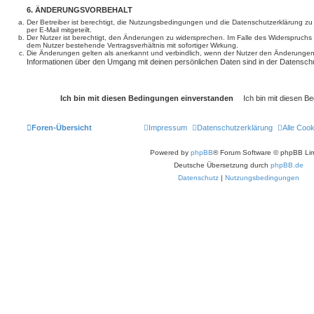
6. ÄNDERUNGSVORBEHALT
Der Betreiber ist berechtigt, die Nutzungsbedingungen und die Datenschutzerklärung z
per E-Mail mitgeteilt.
Der Nutzer ist berechtigt, den Änderungen zu widersprechen. Im Falle des Widerspruchs
dem Nutzer bestehende Vertragsverhältnis mit sofortiger Wirkung.
Die Änderungen gelten als anerkannt und verbindlich, wenn der Nutzer den Änderungen
Informationen über den Umgang mit deinen persönlichen Daten sind in der Datenschu
Foren-Übersicht
Impressum
Datenschutzerklärung
Alle Coo
Powered by
phpBB
® Forum Software © phpBB Lim
Deutsche Übersetzung durch
phpBB.de
Datenschutz
|
Nutzungsbedingungen