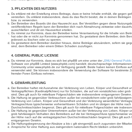
3. PFLICHTEN DES NUTZERS
Du erklärst mit der Erstellung eines Beitrags, dass er keine Inhalte enthält, die gegen g
verstoßen. Du erklärst insbesondere, dass du das Recht besitzt, die in deinen Beiträge
bzw. zu verwenden.
Der Betreiber des Boards übt das Hausrecht aus. Bei Verstößen gegen diese Nutzungs
veröffentlichten Regeln kann der Betreiber dich nach Abmahnung zeitweise oder dauerh
ausschließen und dir ein Hausverbot erteilen.
Du nimmst zur Kenntnis, dass der Betreiber keine Verantwortung für die Inhalte von Beiträ
hat oder die er nicht zur Kenntnis genommen hat. Du gestattest dem Betreiber, dein Be
jederzeit zu löschen oder zu sperren.
Du gestattest dem Betreiber darüber hinaus, deine Beiträge abzuändern, sofern sie geg
sind, dem Betreiber oder einem Dritten Schaden zuzufügen.
4. GENERAL PUBLIC LICENSE
Du nimmst zur Kenntnis, dass es sich bei phpBB um eine unter der „
GNU General Public
Software von phpBB Limited (www.phpbb.com) handelt; deutschsprachige Informationen
Community unter www.phpbb.de zur Verfügung gestellt. Beide haben keinen Einfluss auf 
verwendet wird. Sie können insbesondere die Verwendung der Software für bestimmte Zw
fremder Foren Einfluss nehmen.
5. GEWÄHRLEISTUNG
Der Betreiber haftet mit Ausnahme der Verletzung von Leben, Körper und Gesundheit un
Vertragspflichten (Kardinalpflichten) nur für Schäden, die auf ein vorsätzliches oder gro
sind. Dies gilt auch für mittelbare Folgeschäden wie insbesondere entgangenen Gewinn.
Die Haftung ist gegenüber Verbrauchern außer bei vorsätzlichem oder grob fahrlässige
Verletzung von Leben, Körper und Gesundheit und der Verletzung wesentlicher Vertragspfl
Vertragsschluss typischerweise vorhersehbaren Schäden und im übrigen der Höhe nach a
Durchschnittsschäden begrenzt. Dies gilt auch für mittelbare Folgeschäden wie insbe
Die Haftung ist gegenüber Unternehmern außer bei der Verletzung von Leben, Körper u
grob fahrlässigem Verhalten des Betreibers auf die bei Vertragsschluss typischerweise
der Höhe nach auf die vertragstypischen Durchschnittsschäden begrenzt. Dies gilt auch
entgangenen Gewinn.
Die Haftungsbegrenzung der Absätze a bis c gilt sinngemäß auch zugunsten der Mitarbeit
Ansprüche für eine Haftung aus zwingendem nationalem Recht bleiben unberührt.