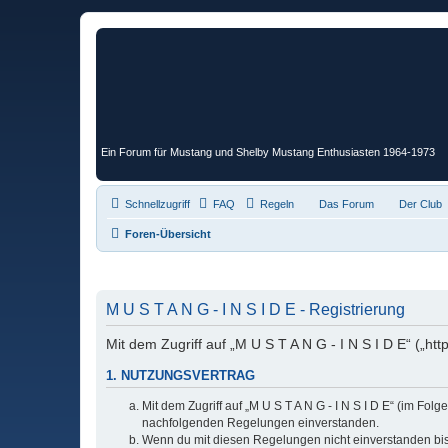
Ein Forum für Mustang und Shelby Mustang Enthusiasten 1964-1973
Schnellzugriff
FAQ
Regeln
Das Forum
Der Club
Foren-Übersicht
M U S T A N G - I N S I D E - Registrierung
Mit dem Zugriff auf „M U S T A N G - I N S I D E“ („h
1. NUTZUNGSVERTRAG
Mit dem Zugriff auf „M U S T A N G - I N S I D E“ (im Fo
nachfolgenden Regelungen einverstanden.
Wenn du mit diesen Regelungen nicht einverstanden bist,