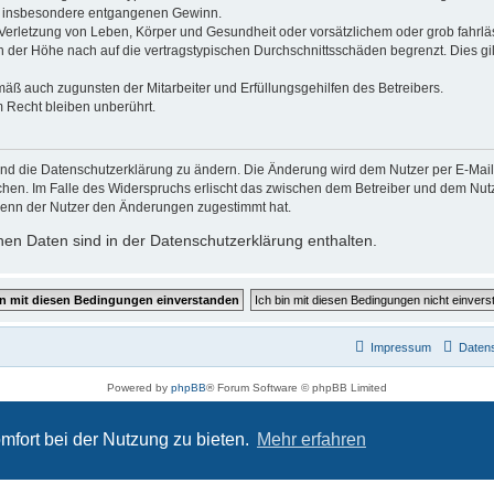
wie insbesondere entgangenen Gewinn.
erletzung von Leben, Körper und Gesundheit oder vorsätzlichem oder grob fahrläs
der Höhe nach auf die vertragstypischen Durchschnittsschäden begrenzt. Dies gi
mäß auch zugunsten der Mitarbeiter und Erfüllungsgehilfen des Betreibers.
 Recht bleiben unberührt.
und die Datenschutzerklärung zu ändern. Die Änderung wird dem Nutzer per E-Mail m
chen. Im Falle des Widerspruchs erlischt das zwischen dem Betreiber und dem Nutze
wenn der Nutzer den Änderungen zugestimmt hat.
en Daten sind in der Datenschutzerklärung enthalten.
Impressum
Daten
Powered by
phpBB
® Forum Software © phpBB Limited
Deutsche Übersetzung durch
phpBB.de
Datenschutz
|
Nutzungsbedingungen
mfort bei der Nutzung zu bieten.
Mehr erfahren