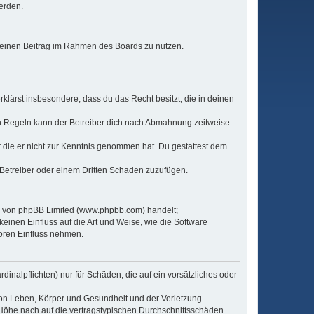
erden.
, deinen Beitrag im Rahmen des Boards zu nutzen.
erklärst insbesondere, dass du das Recht besitzt, die in deinen
n Regeln kann der Betreiber dich nach Abmahnung zeitweise
er die er nicht zur Kenntnis genommen hat. Du gestattest dem
 Betreiber oder einem Dritten Schaden zuzufügen.
re von phpBB Limited (www.phpbb.com) handelt;
inen Einfluss auf die Art und Weise, wie die Software
oren Einfluss nehmen.
inalpflichten) nur für Schäden, die auf ein vorsätzliches oder
von Leben, Körper und Gesundheit und der Verletzung
r Höhe nach auf die vertragstypischen Durchschnittsschäden