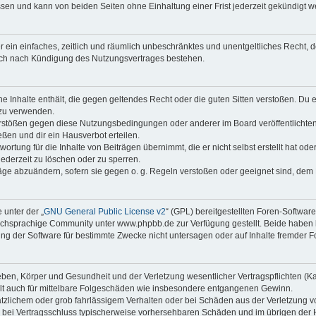
sen und kann von beiden Seiten ohne Einhaltung einer Frist jederzeit gekündigt w
ber ein einfaches, zeitlich und räumlich unbeschränktes und unentgeltliches Recht
auch nach Kündigung des Nutzungsvertrages bestehen.
ine Inhalte enthält, die gegen geltendes Recht oder die guten Sitten verstoßen. Du 
 zu verwenden.
erstößen gegen diese Nutzungsbedingungen oder anderer im Board veröffentlichte
ßen und dir ein Hausverbot erteilen.
ortung für die Inhalte von Beiträgen übernimmt, die er nicht selbst erstellt hat od
jederzeit zu löschen oder zu sperren.
räge abzuändern, sofern sie gegen o. g. Regeln verstoßen oder geeignet sind, dem
 unter der „
GNU General Public License v2
“ (GPL) bereitgestellten Foren-Softwa
chsprachige Community unter www.phpbb.de zur Verfügung gestellt. Beide haben ke
g der Software für bestimmte Zwecke nicht untersagen oder auf Inhalte fremder F
ben, Körper und Gesundheit und der Verletzung wesentlicher Vertragspflichten (Kard
gilt auch für mittelbare Folgeschäden wie insbesondere entgangenen Gewinn.
ätzlichem oder grob fahrlässigem Verhalten oder bei Schäden aus der Verletzung 
 die bei Vertragsschluss typischerweise vorhersehbaren Schäden und im übrigen de