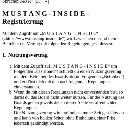
Sprache:
M U S T A N G - I N S I D E -
Registrierung
Mit dem Zugriff auf „M U S T A N G - I N S I D E“
(„https://www.mustang-inside.de“) wird zwischen dir und dem
Betreiber ein Vertrag mit folgenden Regelungen geschlossen:
1. Nutzungsvertrag
Mit dem Zugriff auf „M U S T A N G - I N S I D E“ (im
Folgenden „das Board“) schließt du einen Nutzungsvertrag
mit dem Betreiber des Boards ab (im Folgenden „Betreiber“)
und erklärst dich mit den nachfolgenden Regelungen
einverstanden.
Wenn du mit diesen Regelungen nicht einverstanden bist, so
darfst du das Board nicht weiter nutzen. Für die Nutzung des
Boards gelten jeweils die an dieser Stelle veröffentlichten
Regelungen.
Der Nutzungsvertrag wird auf unbestimmte Zeit geschlossen
und kann von beiden Seiten ohne Einhaltung einer Frist
jederzeit gekündigt werden.