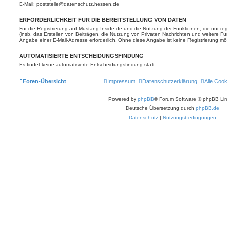
E-Mail: poststelle@datenschutz.hessen.de
ERFORDERLICHKEIT FÜR DIE BEREITSTELLUNG VON DATEN
Für die Registrierung auf Mustang-Inside.de und die Nutzung der Funktionen, die nur re
(insb. das Erstellen von Beiträgen, die Nutzung von Privaten Nachrichten und weitere Fu
Angabe einer E-Mail-Adresse erforderlich. Ohne diese Angabe ist keine Registrierung mö
AUTOMATISIERTE ENTSCHEIDUNGSFINDUNG
Es findet keine automatisierte Entscheidungsfindung statt.
Foren-Übersicht
Impressum
Datenschutzerklärung
Alle Coo
Powered by
phpBB
® Forum Software © phpBB Lim
Deutsche Übersetzung durch
phpBB.de
Datenschutz
|
Nutzungsbedingungen