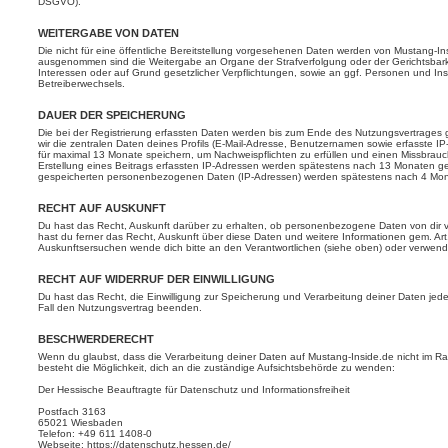
DSGVO).
WEITERGABE VON DATEN
Die nicht für eine öffentliche Bereitstellung vorgesehenen Daten werden von Mustang-In
ausgenommen sind die Weitergabe an Organe der Strafverfolgung oder der Gerichtsbarkeit
Interessen oder auf Grund gesetzlicher Verpflichtungen, sowie an ggf. Personen und In
Betreiberwechsels.
DAUER DER SPEICHERUNG
Die bei der Registrierung erfassten Daten werden bis zum Ende des Nutzungsvertrages 
wir die zentralen Daten deines Profils (E-Mail-Adresse, Benutzernamen sowie erfasste I
für maximal 13 Monate speichern, um Nachweispflichten zu erfüllen und einen Missbrauc
Erstellung eines Beitrags erfassten IP-Adressen werden spätestens nach 13 Monaten gel
gespeicherten personenbezogenen Daten (IP-Adressen) werden spätestens nach 4 Mon
RECHT AUF AUSKUNFT
Du hast das Recht, Auskunft darüber zu erhalten, ob personenbezogene Daten von dir ver
hast du ferner das Recht, Auskunft über diese Daten und weitere Informationen gem. Ar
Auskunftsersuchen wende dich bitte an den Verantwortlichen (siehe oben) oder verwend
RECHT AUF WIDERRUF DER EINWILLIGUNG
Du hast das Recht, die Einwilligung zur Speicherung und Verarbeitung deiner Daten jede
Fall den Nutzungsvertrag beenden.
BESCHWERDERECHT
Wenn du glaubst, dass die Verarbeitung deiner Daten auf Mustang-Inside.de nicht im Ra
besteht die Möglichkeit, dich an die zuständige Aufsichtsbehörde zu wenden:
Der Hessische Beauftragte für Datenschutz und Informationsfreiheit
Postfach 3163
65021 Wiesbaden
Telefon: +49 611 1408-0
Webseite: https://datenschutz.hessen.de/