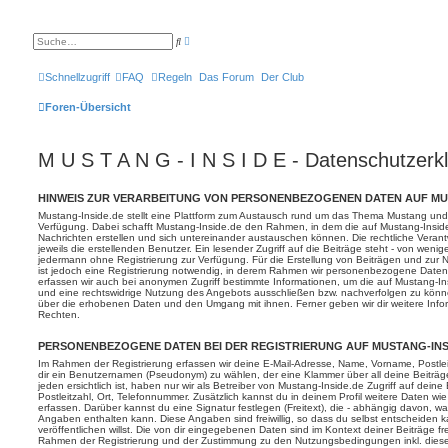
E
S
r
u
w
c
e
h
Schnellzugriff
FAQ
Regeln
Das Forum
Der Club
i
e
t
e
Foren-Übersicht
r
t
e
S
M U S T A N G - I N S I D E - Datenschutzerk
u
c
h
e
HINWEIS ZUR VERARBEITUNG VON PERSONENBEZOGENEN DATEN AUF MU
Mustang-Inside.de stellt eine Plattform zum Austausch rund um das Thema Mustang und
Verfügung. Dabei schafft Mustang-Inside.de den Rahmen, in dem die auf Mustang-Inside.
Nachrichten erstellen und sich untereinander austauschen können. Die rechtliche Verantw
jeweils die erstellenden Benutzer. Ein lesender Zugriff auf die Beiträge steht - von wen
jedermann ohne Registrierung zur Verfügung. Für die Erstellung von Beiträgen und zur 
ist jedoch eine Registrierung notwendig, in derem Rahmen wir personenbezogene Daten 
erfassen wir auch bei anonymen Zugriff bestimmte Informationen, um die auf Mustang-I
und eine rechtswidrige Nutzung des Angebots ausschließen bzw. nachverfolgen zu könne
über die erhobenen Daten und den Umgang mit ihnen. Ferner geben wir dir weitere Info
Rechten.
PERSONENBEZOGENE DATEN BEI DER REGISTRIERUNG AUF MUSTANG-INS
Im Rahmen der Registrierung erfassen wir deine E-Mail-Adresse, Name, Vorname, Postleit
dir ein Benutzernamen (Pseudonym) zu wählen, der eine Klammer über all deine Beiträg
jeden ersichtlich ist, haben nur wir als Betreiber von Mustang-Inside.de Zugriff auf dei
Postleitzahl, Ort, Telefonnummer. Zusätzlich kannst du in deinem Profil weitere Daten wi
erfassen. Darüber kannst du eine Signatur festlegen (Freitext), die - abhängig davon, 
Angaben enthalten kann. Diese Angaben sind freiwillig, so dass du selbst entscheiden
veröffentlichen willst. Die von dir eingegebenen Daten sind im Kontext deiner Beiträge fre
Rahmen der Registrierung und der Zustimmung zu den Nutzungsbedingungen inkl. dieser