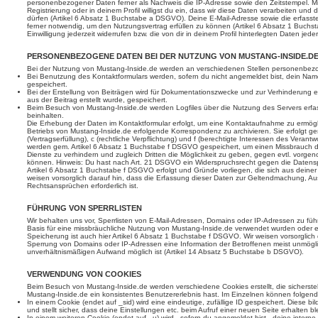
personenbezogener Daten ferner als Nachweis die IP-Adresse sowie den Zeitstempel. Mi
Registrierung oder in deinem Profil willigst du ein, dass wir diese Daten verarbeiten und
dürfen (Artikel 6 Absatz 1 Buchstabe a DSGVO). Deine E-Mail-Adresse sowie die erfasst
ferner notwendig, um den Nutzungsvertrag erfüllen zu können (Artikel 6 Absatz 1 Buchs
Einwilligung jederzeit widerrufen bzw. die von dir in deinem Profil hinterlegten Daten jede
PERSONENBEZOGENE DATEN BEI DER NUTZUNG VON MUSTANG-INSIDE.D
Bei der Nutzung von Mustang-Inside.de werden an verschiedenen Stellen personenbe
Bei Benutzung des Kontaktformulars werden, sofern du nicht angemeldet bist, dein Nam
gespeichert.
Bei der Erstellung von Beiträgen wird für Dokumentationszwecke und zur Verhinderung e
aus der Beitrag erstellt wurde, gespeichert.
Beim Besuch von Mustang-Inside.de werden Logfiles über die Nutzung des Servers erfass
beinhalten.
Die Erhebung der Daten im Kontaktformular erfolgt, um eine Kontaktaufnahme zu ermö
Betriebs von Mustang-Inside.de erfolgende Korrespondenz zu archivieren. Sie erfolgt ge
(Vertragserfüllung), c (rechtliche Verpflichtung) und f (berechtigte Interessen des Veran
werden gem. Artikel 6 Absatz 1 Buchstabe f DSGVO gespeichert, um einen Missbrauch 
Dienste zu verhindern und zugleich Dritten die Möglichkeit zu geben, gegen evtl. vor
können. Hinweis: Du hast nach Art. 21 DSGVO ein Widerspruchsrecht gegen die Datensp
Artikel 6 Absatz 1 Buchstabe f DSGVO erfolgt und Gründe vorliegen, die sich aus deine
weisen vorsorglich darauf hin, dass die Erfassung dieser Daten zur Geltendmachung, A
Rechtsansprüchen erforderlich ist.
FÜHRUNG VON SPERRLISTEN
Wir behalten uns vor, Sperrlisten von E-Mail-Adressen, Domains oder IP-Adressen zu fü
Basis für eine missbräuchliche Nutzung von Mustang-Inside.de verwendet wurden oder ei
Speicherung ist auch hier Artikel 6 Absatz 1 Buchstabe f DSGVO. Wir weisen vorsorglich
Sperrung von Domains oder IP-Adressen eine Information der Betroffenen meist unmögli
unverhältnismäßigen Aufwand möglich ist (Artikel 14 Absatz 5 Buchstabe b DSGVO).
VERWENDUNG VON COOKIES
Beim Besuch von Mustang-Inside.de werden verschiedene Cookies erstellt, die sicherstel
Mustang-Inside.de ein konsistentes Benutzererlebnis hast. Im Einzelnen können folgen
In einem Cookie (endet auf _sid) wird eine eindeutige, zufällige ID gespeichert. Diese bi
und stellt sicher, dass deine Einstellungen etc. beim Aufruf einer neuen Seite erhalten bl
In einem weiteren Cookie (endet auf _u) wird - sofern du angemeldet bist - deine intern