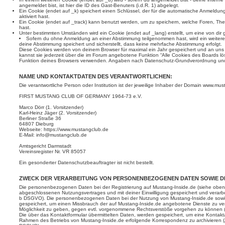
angemeldet bist, ist hier die ID des Gast-Benuters (i.d.R. 1) abgelegt.
Ein Cookie (endet auf _k) speichert einen Schlüssel, der für die automatische Anmeldun
aktiviert hast.
Ein Cookie (endet auf _track) kann benutzt werden, um zu speichern, welche Foren, Th
hast.
Unter bestimmten Umständen wird ein Cookie (endet auf _lang) erstellt, um eine von dir
Sofern du ohne Anmeldung an einer Abstimmung teilgenommen hast, wird ein weiteres C
deine Abstimmung speichert und sicherstellt, dass keine mehrfache Abstimmung erfolgt.
Diese Cookies werden von deinem Browser für maximal ein Jahr gespeichert und an uns b
kannst sie jederzeit über die im Forum angebotene Funktion “Alle Cookies des Boards lö
Funktion deines Browsers verwenden. Angaben nach Datenschutz-Grundverordnung un
NAME UND KONTAKTDATEN DES VERANTWORTLICHEN:
Die verantwortliche Person oder Institution ist der jeweilige Inhaber der Domain www.mus
FIRST MUSTANG CLUB OF GERMANY 1964-73 e.V.
Marco Dörr (1. Vorsitzender)
Karl-Heinz Jäger (2. Vorsitzender)
Berliner Straße 36
64807 Dieburg
Webseite: https://www.mustangclub.de
E-Mail: info@mustangclub.de
Amtsgericht Darmstadt
Vereinsregister Nr. VR 85057
Ein gesonderter Datenschutzbeauftragter ist nicht bestellt.
ZWECK DER VERARBEITUNG VON PERSONENBEZOGENEN DATEN SOWIE 
Die personenbezogenen Daten bei der Registrierung auf Mustang-Inside.de (siehe oben)
abgeschlossenen Nutzungsvertrages und mit deiner Einwilligung gespeichert und verarbe
b DSGVO). Die personenbezogenen Daten bei der Nutzung von Mustang-Inside.de sowie 
gespeichert, um einen Missbrauch der auf Mustang-Inside.de angebotene Dienste zu verh
Möglichkeit zu geben, gegen evtl. vorgenommene Rechtsverstöße vorgehen zu können (
Die über das Kontaktformular übermittelten Daten, werden gespeichert, um eine Konta
Rahmen des Betriebs von Mustang-Inside.de erfolgende Korrespondenz zu archivieren (A