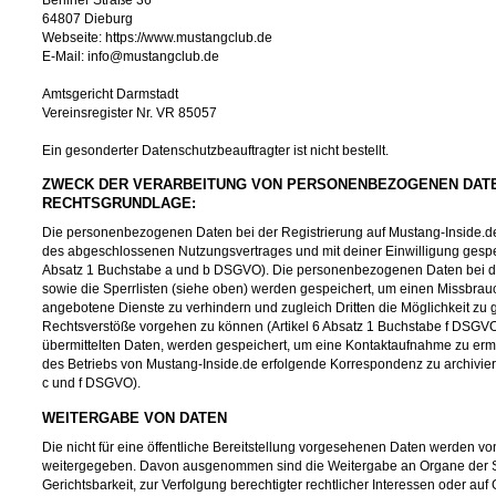
64807 Dieburg
Webseite: https://www.mustangclub.de
E-Mail: info@mustangclub.de
Amtsgericht Darmstadt
Vereinsregister Nr. VR 85057
Ein gesonderter Datenschutzbeauftragter ist nicht bestellt.
ZWECK DER VERARBEITUNG VON PERSONENBEZOGENEN DAT
RECHTSGRUNDLAGE:
Die personenbezogenen Daten bei der Registrierung auf Mustang-Inside.de
des abgeschlossenen Nutzungsvertrages und mit deiner Einwilligung gespeic
Absatz 1 Buchstabe a und b DSGVO). Die personenbezogenen Daten bei d
sowie die Sperrlisten (siehe oben) werden gespeichert, um einen Missbrau
angebotene Dienste zu verhindern und zugleich Dritten die Möglichkeit z
Rechtsverstöße vorgehen zu können (Artikel 6 Absatz 1 Buchstabe f DSGVO
übermittelten Daten, werden gespeichert, um eine Kontaktaufnahme zu e
des Betriebs von Mustang-Inside.de erfolgende Korrespondenz zu archiviere
c und f DSGVO).
WEITERGABE VON DATEN
Die nicht für eine öffentliche Bereitstellung vorgesehenen Daten werden von
weitergegeben. Davon ausgenommen sind die Weitergabe an Organe der St
Gerichtsbarkeit, zur Verfolgung berechtigter rechtlicher Interessen oder auf