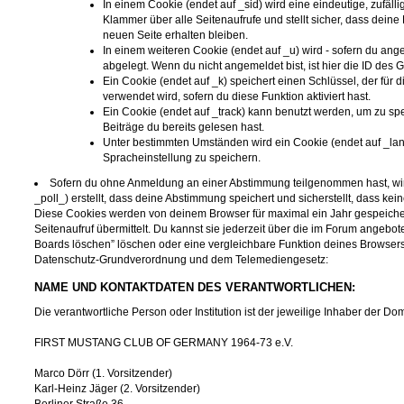
In einem Cookie (endet auf _sid) wird eine eindeutige, zufälli
Klammer über alle Seitenaufrufe und stellt sicher, dass deine 
neuen Seite erhalten bleiben.
In einem weiteren Cookie (endet auf _u) wird - sofern du ange
abgelegt. Wenn du nicht angemeldet bist, ist hier die ID des G
Ein Cookie (endet auf _k) speichert einen Schlüssel, der für
verwendet wird, sofern du diese Funktion aktiviert hast.
Ein Cookie (endet auf _track) kann benutzt werden, um zu s
Beiträge du bereits gelesen hast.
Unter bestimmten Umständen wird ein Cookie (endet auf _lang)
Spracheinstellung zu speichern.
Sofern du ohne Anmeldung an einer Abstimmung teilgenommen hast, wird
_poll_) erstellt, dass deine Abstimmung speichert und sicherstellt, dass ke
Diese Cookies werden von deinem Browser für maximal ein Jahr gespeiche
Seitenaufruf übermittelt. Du kannst sie jederzeit über die im Forum angebo
Boards löschen” löschen oder eine vergleichbare Funktion deines Browse
Datenschutz-Grundverordnung und dem Telemediengesetz:
NAME UND KONTAKTDATEN DES VERANTWORTLICHEN:
Die verantwortliche Person oder Institution ist der jeweilige Inhaber der 
FIRST MUSTANG CLUB OF GERMANY 1964-73 e.V.
Marco Dörr (1. Vorsitzender)
Karl-Heinz Jäger (2. Vorsitzender)
Berliner Straße 36