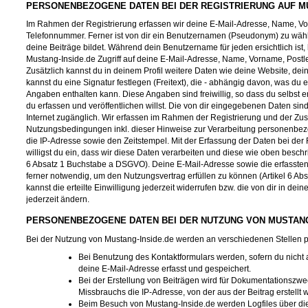
PERSONENBEZOGENE DATEN BEI DER REGISTRIERUNG AUF MU
Im Rahmen der Registrierung erfassen wir deine E-Mail-Adresse, Name, Vorn
Telefonnummer. Ferner ist von dir ein Benutzernamen (Pseudonym) zu wähl
deine Beiträge bildet. Während dein Benutzername für jeden ersichtlich ist,
Mustang-Inside.de Zugriff auf deine E-Mail-Adresse, Name, Vorname, Postle
Zusätzlich kannst du in deinem Profil weitere Daten wie deine Website, dei
kannst du eine Signatur festlegen (Freitext), die - abhängig davon, was du
Angaben enthalten kann. Diese Angaben sind freiwillig, so dass du selbst
du erfassen und veröffentlichen willst. Die von dir eingegebenen Daten sind
Internet zugänglich. Wir erfassen im Rahmen der Registrierung und der Z
Nutzungsbedingungen inkl. dieser Hinweise zur Verarbeitung personenbez
die IP-Adresse sowie den Zeitstempel. Mit der Erfassung der Daten bei der 
willigst du ein, dass wir diese Daten verarbeiten und diese wie oben beschri
6 Absatz 1 Buchstabe a DSGVO). Deine E-Mail-Adresse sowie die erfassten
ferner notwendig, um den Nutzungsvertrag erfüllen zu können (Artikel 6 A
kannst die erteilte Einwilligung jederzeit widerrufen bzw. die von dir in dein
jederzeit ändern.
PERSONENBEZOGENE DATEN BEI DER NUTZUNG VON MUSTANG
Bei der Nutzung von Mustang-Inside.de werden an verschiedenen Stellen
Bei Benutzung des Kontaktformulars werden, sofern du nicht
deine E-Mail-Adresse erfasst und gespeichert.
Bei der Erstellung von Beiträgen wird für Dokumentationszw
Missbrauchs die IP-Adresse, von der aus der Beitrag erstellt 
Beim Besuch von Mustang-Inside.de werden Logfiles über die