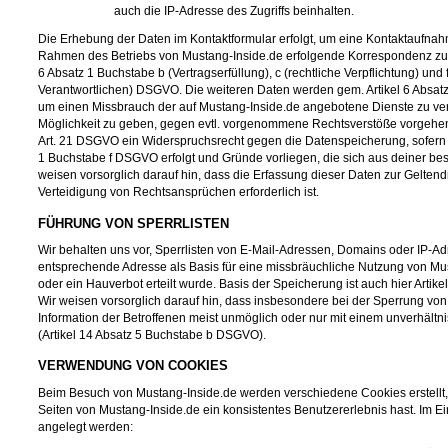
auch die IP-Adresse des Zugriffs beinhalten.
Die Erhebung der Daten im Kontaktformular erfolgt, um eine Kontaktaufna
Rahmen des Betriebs von Mustang-Inside.de erfolgende Korrespondenz zu ar
6 Absatz 1 Buchstabe b (Vertragserfüllung), c (rechtliche Verpflichtung) und 
Verantwortlichen) DSGVO. Die weiteren Daten werden gem. Artikel 6 Absat
um einen Missbrauch der auf Mustang-Inside.de angebotene Dienste zu verh
Möglichkeit zu geben, gegen evtl. vorgenommene Rechtsverstöße vorgehen
Art. 21 DSGVO ein Widerspruchsrecht gegen die Datenspeicherung, sofern d
1 Buchstabe f DSGVO erfolgt und Gründe vorliegen, die sich aus deiner be
weisen vorsorglich darauf hin, dass die Erfassung dieser Daten zur Gelt
Verteidigung von Rechtsansprüchen erforderlich ist.
FÜHRUNG VON SPERRLISTEN
Wir behalten uns vor, Sperrlisten von E-Mail-Adressen, Domains oder IP-Ad
entsprechende Adresse als Basis für eine missbräuchliche Nutzung von M
oder ein Hauverbot erteilt wurde. Basis der Speicherung ist auch hier Arti
Wir weisen vorsorglich darauf hin, dass insbesondere bei der Sperrung vo
Information der Betroffenen meist unmöglich oder nur mit einem unverhält
(Artikel 14 Absatz 5 Buchstabe b DSGVO).
VERWENDUNG VON COOKIES
Beim Besuch von Mustang-Inside.de werden verschiedene Cookies erstellt, d
Seiten von Mustang-Inside.de ein konsistentes Benutzererlebnis hast. Im 
angelegt werden: