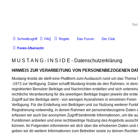
Schnellzugriff
FAQ
Regeln
Das Forum
Der Club
Foren-Übersicht
M U S T A N G - I N S I D E - Datenschutzerklärung
HINWEIS ZUR VERARBEITUNG VON PERSONENBEZOGENEN DAT
Mustang-Inside.de stellt eine Plattform zum Austausch rund um das Thema
-1973 zur Verfügung. Dabei schafft Mustang-Inside.de den Rahmen, in dem
registrierten Benutzer Beiträge und Nachrichten erstellen und sich untere
rechtliche Verantwortung für die jeweiligen Beiträge tragen jeweils die erst
Zugriff auf die Beiträge steht - von wenigen Ausnahmen in einzelnen Foren
Verfügung. Für die Erstellung von Beiträgen und zur Nutzung weiterer Funk
Registrierung notwendig, in derem Rahmen wir personenbezogene Daten er
erfassen wir auch bei anonymen Zugriff bestimmte Informationen, um die a
Funktionen anbieten und eine rechtswidrige Nutzung des Angebots ausschl
können. Im Folgenden informieren wir dich über die erhobenen Daten und
geben wir dir weitere Informationen zum Betreiber sowie zu deinen Rechten