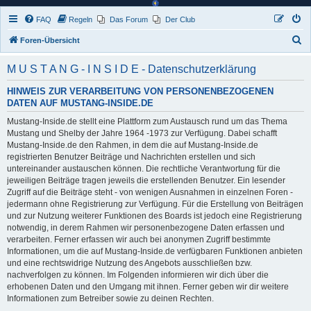
FAQ
Regeln
Das Forum
Der Club
S
Foren-Übersicht
u
M U S T A N G - I N S I D E - Datenschutzerklärung
c
h
HINWEIS ZUR VERARBEITUNG VON PERSONENBEZOGENEN
DATEN AUF MUSTANG-INSIDE.DE
e
Mustang-Inside.de stellt eine Plattform zum Austausch rund um das Thema
Mustang und Shelby der Jahre 1964 -1973 zur Verfügung. Dabei schafft
Mustang-Inside.de den Rahmen, in dem die auf Mustang-Inside.de
registrierten Benutzer Beiträge und Nachrichten erstellen und sich
untereinander austauschen können. Die rechtliche Verantwortung für die
jeweiligen Beiträge tragen jeweils die erstellenden Benutzer. Ein lesender
Zugriff auf die Beiträge steht - von wenigen Ausnahmen in einzelnen Foren -
jedermann ohne Registrierung zur Verfügung. Für die Erstellung von Beiträgen
und zur Nutzung weiterer Funktionen des Boards ist jedoch eine Registrierung
notwendig, in derem Rahmen wir personenbezogene Daten erfassen und
verarbeiten. Ferner erfassen wir auch bei anonymen Zugriff bestimmte
Informationen, um die auf Mustang-Inside.de verfügbaren Funktionen anbieten
und eine rechtswidrige Nutzung des Angebots ausschließen bzw.
nachverfolgen zu können. Im Folgenden informieren wir dich über die
erhobenen Daten und den Umgang mit ihnen. Ferner geben wir dir weitere
Informationen zum Betreiber sowie zu deinen Rechten.