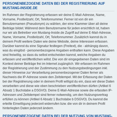
PERSONENBEZOGENE DATEN BEI DER REGISTRIERUNG AUF
MUSTANG-INSIDE.DE
Im Rahmen der Registrierung erfassen wir deine E-Mail-Adresse, Name,
Vorname, Postleitzahl, Ort, Telefonnummer. Ferner ist von dir ein
Benutzernamen (Pseudonym) zu wählen, der eine Klammer über all deine
Beiträge bildet. Während dein Benutzername für jeden ersichtlich ist, haben
nur wir als Betreiber von Mustang-Inside.de Zugriff auf deine E-Mail-Adresse,
Name, Vorname, Postleitzahl, Ort, Telefonnummer. Zusätzlich kannst du in
deinem Profil weitere Daten wie deine Website, deine Interessen erfassen.
Darüber kannst du eine Signatur festlegen (Freitext), die - abhängig davon,
was du eingibst - personenbezogene Angaben enthalten kann. Diese Angaben
sind freiwillig, so dass du selbst entscheiden kannst, welche Angaben du
erfassen und veröffentlichen willst. Die von dir eingegebenen Daten sind im
Kontext deiner Beiträge frei im Internet zugänglich. Wir erfassen im Rahmen
der Registrierung und der Zustimmung zu den Nutzungsbedingungen inkl.
dieser Hinweise zur Verarbeitung personenbezogener Daten ferner als
Nachweis die IP-Adresse sowie den Zeitstempel. Mit der Erfassung der Daten
bei der Registrierung oder in deinem Profil willigst du ein, dass wir diese Daten
verarbeiten und diese wie oben beschrieben veröffentlichen dürfen (Artikel 6
Absatz 1 Buchstabe a DSGVO). Deine E-Mail-Adresse sowie die erfassten IP-
Adressen und Zeitstempel sind ferner notwendig, um den Nutzungsvertrag
erfüllen zu können (Artikel 6 Absatz 1 Buchstabe b DSGVO). Du kannst die
erteilte Einwilligung jederzeit widerrufen bzw. die von dir in deinem Profil
hinterlegten Daten jederzeit ändern.
PERSONENBEZOGENE DATEN BEI DER NUTZUNG VON MUSTANG-