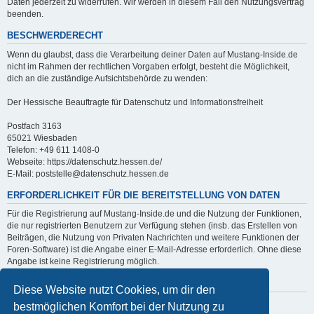
Daten jederzeit zu widerrufen. Wir werden in diesem Fall den Nutzungsvertrag
beenden.
BESCHWERDERECHT
Wenn du glaubst, dass die Verarbeitung deiner Daten auf Mustang-Inside.de
nicht im Rahmen der rechtlichen Vorgaben erfolgt, besteht die Möglichkeit,
dich an die zuständige Aufsichtsbehörde zu wenden:
Der Hessische Beauftragte für Datenschutz und Informationsfreiheit
Postfach 3163
65021 Wiesbaden
Telefon: +49 611 1408-0
Webseite: https://datenschutz.hessen.de/
E-Mail: poststelle@datenschutz.hessen.de
ERFORDERLICHKEIT FÜR DIE BEREITSTELLUNG VON DATEN
Für die Registrierung auf Mustang-Inside.de und die Nutzung der Funktionen,
die nur registrierten Benutzern zur Verfügung stehen (insb. das Erstellen von
Beiträgen, die Nutzung von Privaten Nachrichten und weitere Funktionen der
Foren-Software) ist die Angabe einer E-Mail-Adresse erforderlich. Ohne diese
Angabe ist keine Registrierung möglich.
AUTOMATISIERTE ENTSCHEIDUNGSFINDUNG
Diese Website nutzt Cookies, um dir den
Es findet keine automatisierte Entscheidungsfindung statt.
bestmöglichen Komfort bei der Nutzung zu