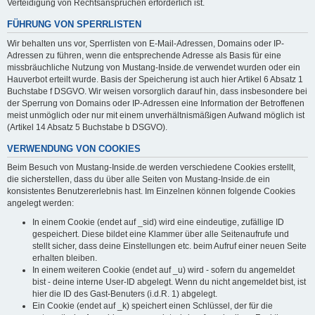
Verteidigung von Rechtsansprüchen erforderlich ist.
FÜHRUNG VON SPERRLISTEN
Wir behalten uns vor, Sperrlisten von E-Mail-Adressen, Domains oder IP-
Adressen zu führen, wenn die entsprechende Adresse als Basis für eine
missbräuchliche Nutzung von Mustang-Inside.de verwendet wurden oder ein
Hauverbot erteilt wurde. Basis der Speicherung ist auch hier Artikel 6 Absatz 1
Buchstabe f DSGVO. Wir weisen vorsorglich darauf hin, dass insbesondere bei
der Sperrung von Domains oder IP-Adressen eine Information der Betroffenen
meist unmöglich oder nur mit einem unverhältnismäßigen Aufwand möglich ist
(Artikel 14 Absatz 5 Buchstabe b DSGVO).
VERWENDUNG VON COOKIES
Beim Besuch von Mustang-Inside.de werden verschiedene Cookies erstellt,
die sicherstellen, dass du über alle Seiten von Mustang-Inside.de ein
konsistentes Benutzererlebnis hast. Im Einzelnen können folgende Cookies
angelegt werden:
In einem Cookie (endet auf _sid) wird eine eindeutige, zufällige ID
gespeichert. Diese bildet eine Klammer über alle Seitenaufrufe und
stellt sicher, dass deine Einstellungen etc. beim Aufruf einer neuen Seite
erhalten bleiben.
In einem weiteren Cookie (endet auf _u) wird - sofern du angemeldet
bist - deine interne User-ID abgelegt. Wenn du nicht angemeldet bist, ist
hier die ID des Gast-Benuters (i.d.R. 1) abgelegt.
Ein Cookie (endet auf _k) speichert einen Schlüssel, der für die