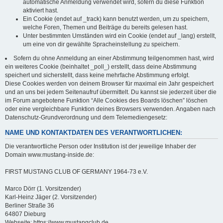
automatische Anmeldung verwendet wird, sofern du diese Funktion
aktiviert hast.
Ein Cookie (endet auf _track) kann benutzt werden, um zu speichern,
welche Foren, Themen und Beiträge du bereits gelesen hast.
Unter bestimmten Umständen wird ein Cookie (endet auf _lang) erstellt,
um eine von dir gewählte Spracheinstellung zu speichern.
Sofern du ohne Anmeldung an einer Abstimmung teilgenommen hast, wird
ein weiteres Cookie (beinhaltet _poll_) erstellt, dass deine Abstimmung
speichert und sicherstellt, dass keine mehrfache Abstimmung erfolgt.
Diese Cookies werden von deinem Browser für maximal ein Jahr gespeichert
und an uns bei jedem Seitenaufruf übermittelt. Du kannst sie jederzeit über die
im Forum angebotene Funktion “Alle Cookies des Boards löschen” löschen
oder eine vergleichbare Funktion deines Browsers verwenden. Angaben nach
Datenschutz-Grundverordnung und dem Telemediengesetz:
NAME UND KONTAKTDATEN DES VERANTWORTLICHEN:
Die verantwortliche Person oder Institution ist der jeweilige Inhaber der
Domain www.mustang-inside.de:
FIRST MUSTANG CLUB OF GERMANY 1964-73 e.V.
Marco Dörr (1. Vorsitzender)
Karl-Heinz Jäger (2. Vorsitzender)
Berliner Straße 36
64807 Dieburg
Webseite: https://www.mustangclub.de