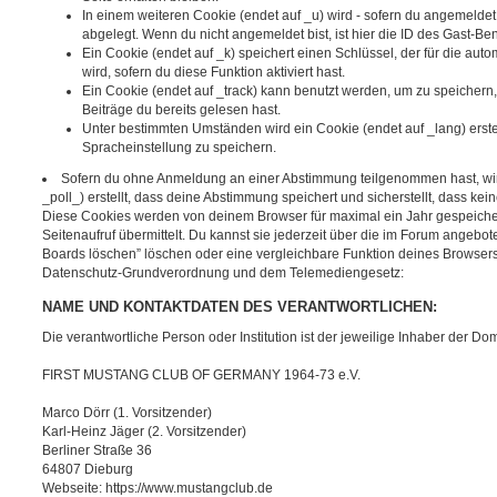
In einem weiteren Cookie (endet auf _u) wird - sofern du angemeldet 
abgelegt. Wenn du nicht angemeldet bist, ist hier die ID des Gast-Benu
Ein Cookie (endet auf _k) speichert einen Schlüssel, der für die a
wird, sofern du diese Funktion aktiviert hast.
Ein Cookie (endet auf _track) kann benutzt werden, um zu speicher
Beiträge du bereits gelesen hast.
Unter bestimmten Umständen wird ein Cookie (endet auf _lang) erstel
Spracheinstellung zu speichern.
Sofern du ohne Anmeldung an einer Abstimmung teilgenommen hast, wird
_poll_) erstellt, dass deine Abstimmung speichert und sicherstellt, dass ke
Diese Cookies werden von deinem Browser für maximal ein Jahr gespeiche
Seitenaufruf übermittelt. Du kannst sie jederzeit über die im Forum angebo
Boards löschen” löschen oder eine vergleichbare Funktion deines Browse
Datenschutz-Grundverordnung und dem Telemediengesetz:
NAME UND KONTAKTDATEN DES VERANTWORTLICHEN:
Die verantwortliche Person oder Institution ist der jeweilige Inhaber der 
FIRST MUSTANG CLUB OF GERMANY 1964-73 e.V.
Marco Dörr (1. Vorsitzender)
Karl-Heinz Jäger (2. Vorsitzender)
Berliner Straße 36
64807 Dieburg
Webseite: https://www.mustangclub.de