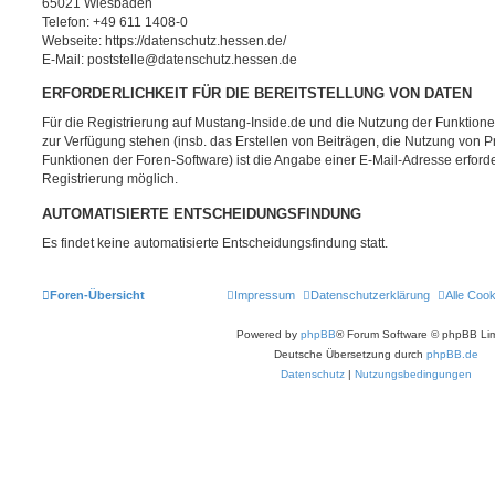
65021 Wiesbaden
Telefon: +49 611 1408-0
Webseite: https://datenschutz.hessen.de/
E-Mail: poststelle@datenschutz.hessen.de
ERFORDERLICHKEIT FÜR DIE BEREITSTELLUNG VON DATEN
Für die Registrierung auf Mustang-Inside.de und die Nutzung der Funktionen
zur Verfügung stehen (insb. das Erstellen von Beiträgen, die Nutzung von P
Funktionen der Foren-Software) ist die Angabe einer E-Mail-Adresse erforde
Registrierung möglich.
AUTOMATISIERTE ENTSCHEIDUNGSFINDUNG
Es findet keine automatisierte Entscheidungsfindung statt.
Foren-Übersicht
Impressum
Datenschutzerklärung
Alle Coo
Powered by
phpBB
® Forum Software © phpBB Lim
Deutsche Übersetzung durch
phpBB.de
Datenschutz
|
Nutzungsbedingungen