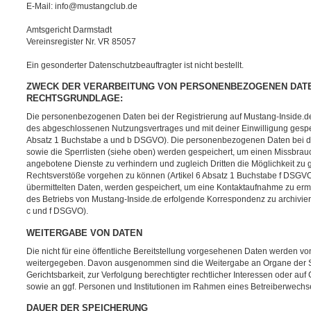
E-Mail: info@mustangclub.de
Amtsgericht Darmstadt
Vereinsregister Nr. VR 85057
Ein gesonderter Datenschutzbeauftragter ist nicht bestellt.
ZWECK DER VERARBEITUNG VON PERSONENBEZOGENEN DAT
RECHTSGRUNDLAGE:
Die personenbezogenen Daten bei der Registrierung auf Mustang-Inside.de
des abgeschlossenen Nutzungsvertrages und mit deiner Einwilligung gespeic
Absatz 1 Buchstabe a und b DSGVO). Die personenbezogenen Daten bei d
sowie die Sperrlisten (siehe oben) werden gespeichert, um einen Missbrau
angebotene Dienste zu verhindern und zugleich Dritten die Möglichkeit z
Rechtsverstöße vorgehen zu können (Artikel 6 Absatz 1 Buchstabe f DSGVO
übermittelten Daten, werden gespeichert, um eine Kontaktaufnahme zu e
des Betriebs von Mustang-Inside.de erfolgende Korrespondenz zu archiviere
c und f DSGVO).
WEITERGABE VON DATEN
Die nicht für eine öffentliche Bereitstellung vorgesehenen Daten werden von
weitergegeben. Davon ausgenommen sind die Weitergabe an Organe der St
Gerichtsbarkeit, zur Verfolgung berechtigter rechtlicher Interessen oder auf
sowie an ggf. Personen und Institutionen im Rahmen eines Betreiberwechse
DAUER DER SPEICHERUNG