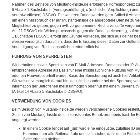
Rahmen des Betriebs von Mustang-Inside.de erfolgende Korrespondenz zu ar
6 Absatz 1 Buchstabe b (Vertragserfüllung), c (rechtliche Verpflichtung) und 
Verantwortlichen) DSGVO. Die weiteren Daten werden gem. Artikel 6 Absat
um einen Missbrauch der auf Mustang-Inside.de angebotene Dienste zu verh
Möglichkeit zu geben, gegen evtl. vorgenommene Rechtsverstöße vorgehen
Art. 21 DSGVO ein Widerspruchsrecht gegen die Datenspeicherung, sofern d
1 Buchstabe f DSGVO erfolgt und Gründe vorliegen, die sich aus deiner be
weisen vorsorglich darauf hin, dass die Erfassung dieser Daten zur Gelt
Verteidigung von Rechtsansprüchen erforderlich ist.
FÜHRUNG VON SPERRLISTEN
Wir behalten uns vor, Sperrlisten von E-Mail-Adressen, Domains oder IP-Ad
entsprechende Adresse als Basis für eine missbräuchliche Nutzung von M
oder ein Hauverbot erteilt wurde. Basis der Speicherung ist auch hier Arti
Wir weisen vorsorglich darauf hin, dass insbesondere bei der Sperrung vo
Information der Betroffenen meist unmöglich oder nur mit einem unverhält
(Artikel 14 Absatz 5 Buchstabe b DSGVO).
VERWENDUNG VON COOKIES
Beim Besuch von Mustang-Inside.de werden verschiedene Cookies erstellt, d
Seiten von Mustang-Inside.de ein konsistentes Benutzererlebnis hast. Im 
angelegt werden:
In einem Cookie (endet auf _sid) wird eine eindeutige, zufällige ID ge
Klammer über alle Seitenaufrufe und stellt sicher, dass deine Einstel
Seite erhalten bleiben.