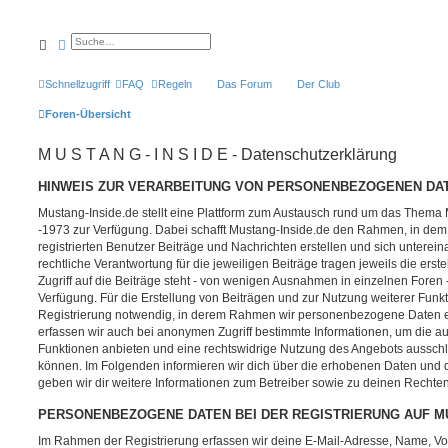
Suche
Erweiterte Suche
Schnellzugriff
FAQ
Regeln
Das Forum
Der Club
Foren-Übersicht
M U S T A N G - I N S I D E - Datenschutzerklärung
HINWEIS ZUR VERARBEITUNG VON PERSONENBEZOGENEN DAT
Mustang-Inside.de stellt eine Plattform zum Austausch rund um das Thema
-1973 zur Verfügung. Dabei schafft Mustang-Inside.de den Rahmen, in dem
registrierten Benutzer Beiträge und Nachrichten erstellen und sich untere
rechtliche Verantwortung für die jeweiligen Beiträge tragen jeweils die erst
Zugriff auf die Beiträge steht - von wenigen Ausnahmen in einzelnen Foren
Verfügung. Für die Erstellung von Beiträgen und zur Nutzung weiterer Funk
Registrierung notwendig, in derem Rahmen wir personenbezogene Daten er
erfassen wir auch bei anonymen Zugriff bestimmte Informationen, um die a
Funktionen anbieten und eine rechtswidrige Nutzung des Angebots ausschl
können. Im Folgenden informieren wir dich über die erhobenen Daten und
geben wir dir weitere Informationen zum Betreiber sowie zu deinen Rechten
PERSONENBEZOGENE DATEN BEI DER REGISTRIERUNG AUF MU
Im Rahmen der Registrierung erfassen wir deine E-Mail-Adresse, Name, Vorn