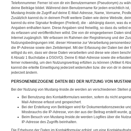
Telefonnummer. Ferner ist von dir ein Benutzernamen (Pseudonym) zu wähl
deine Beiträge bildet. Während dein Benutzername für jeden ersichtlich ist,
Mustang-Inside.de Zugriff auf deine E-Mail-Adresse, Name, Vorname, Postle
Zusätzlich kannst du in deinem Profil weitere Daten wie deine Website, dei
kannst du eine Signatur festlegen (Freitext), die - abhängig davon, was du
Angaben enthalten kann. Diese Angaben sind freiwillig, so dass du selbst
du erfassen und veröffentlichen willst. Die von dir eingegebenen Daten sind
Internet zugänglich. Wir erfassen im Rahmen der Registrierung und der Z
Nutzungsbedingungen inkl. dieser Hinweise zur Verarbeitung personenbez
die IP-Adresse sowie den Zeitstempel. Mit der Erfassung der Daten bei der 
willigst du ein, dass wir diese Daten verarbeiten und diese wie oben beschri
6 Absatz 1 Buchstabe a DSGVO). Deine E-Mail-Adresse sowie die erfassten
ferner notwendig, um den Nutzungsvertrag erfüllen zu können (Artikel 6 A
kannst die erteilte Einwilligung jederzeit widerrufen bzw. die von dir in dein
jederzeit ändern.
PERSONENBEZOGENE DATEN BEI DER NUTZUNG VON MUSTANG
Bei der Nutzung von Mustang-Inside.de werden an verschiedenen Stellen
Bei Benutzung des Kontaktformulars werden, sofern du nicht angeme
Mail-Adresse erfasst und gespeichert.
Bei der Erstellung von Beiträgen wird für Dokumentationszwecke un
Missbrauchs die IP-Adresse, von der aus der Beitrag erstellt wurde, 
Beim Besuch von Mustang-Inside.de werden Logfiles über die Nutzung
IP-Adresse des Zugriffs beinhalten.
Die Erhebung der Daten im Kontaktformular erfolgt, um eine Kontaktaufna