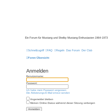
Ein Forum für Mustang und Shelby Mustang Enthusiasten 1964-1973
Schnellzugriff
FAQ
Regeln
Das Forum
Der Club
Foren-Übersicht
Anmelden
Benutzername:
Passwort:
Ich habe mein Passwort vergessen
Die Aktivierungs-E-Mail erneut senden
Angemeldet bleiben
Meinen Online-Status während dieser Sitzung verbergen