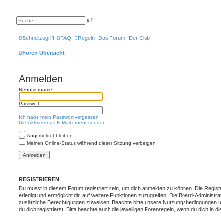
E
S
r
u
w
c
e
h
Schnellzugriff
FAQ
Regeln
Das Forum
Der Club
i
e
t
e
Foren-Übersicht
r
t
e
S
Anmelden
u
c
Benutzername:
h
e
Passwort:
Ich habe mein Passwort vergessen
Die Aktivierungs-E-Mail erneut senden
Angemeldet bleiben
Meinen Online-Status während dieser Sitzung verbergen
REGISTRIEREN
Du musst in diesem Forum registriert sein, um dich anmelden zu können. Die Registr
erledigt und ermöglicht dir, auf weitere Funktionen zuzugreifen. Die Board-Administra
zusätzliche Berechtigungen zuweisen. Beachte bitte unsere Nutzungsbedingungen 
du dich registrierst. Bitte beachte auch die jeweiligen Forenregeln, wenn du dich in