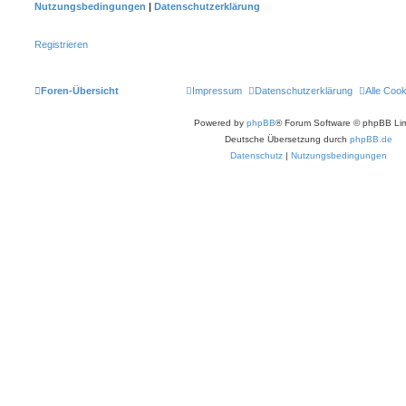
Nutzungsbedingungen
|
Datenschutzerklärung
Registrieren
Foren-Übersicht
Impressum
Datenschutzerklärung
Alle Coo
Powered by
phpBB
® Forum Software © phpBB Lim
Deutsche Übersetzung durch
phpBB.de
Datenschutz
|
Nutzungsbedingungen