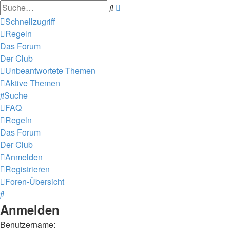
Erweiterte
Suche
Suche
Schnellzugriff
Regeln
Das Forum
Der Club
Unbeantwortete Themen
Aktive Themen
Suche
FAQ
Regeln
Das Forum
Der Club
Anmelden
Registrieren
Foren-Übersicht
Suche
Anmelden
Benutzername: