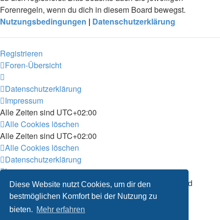
Forenregeln, wenn du dich in diesem Board bewegst.
Nutzungsbedingungen
|
Datenschutzerklärung
Registrieren
Foren-Übersicht
Datenschutzerklärung
Impressum
Alle Zeiten sind
UTC+02:00
Alle Cookies löschen
Alle Zeiten sind
UTC+02:00
Alle Cookies löschen
Datenschutzerklärung
Impressum
Powered by
phpBB
® Forum Software © phpBB Limited
Diese Website nutzt Cookies, um dir den
Deutsche Übersetzung durch
phpBB.de
bestmöglichen Komfort bei der Nutzung zu
Datenschutz
|
Nutzungsbedingungen
bieten.
Mehr erfahren