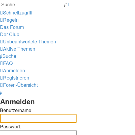
Erweiterte
Suche
Suche
Schnellzugriff
Regeln
Das Forum
Der Club
Unbeantwortete Themen
Aktive Themen
Suche
FAQ
Anmelden
Registrieren
Foren-Übersicht
Suche
Anmelden
Benutzername:
Passwort: