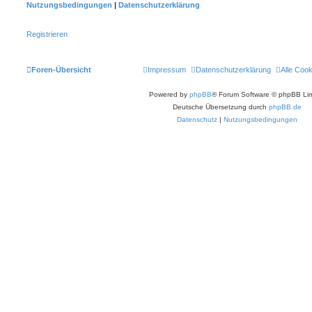
Nutzungsbedingungen
|
Datenschutzerklärung
Registrieren
Foren-Übersicht
Impressum
Datenschutzerklärung
Alle Coo
Powered by
phpBB
® Forum Software © phpBB Lim
Deutsche Übersetzung durch
phpBB.de
Datenschutz
|
Nutzungsbedingungen