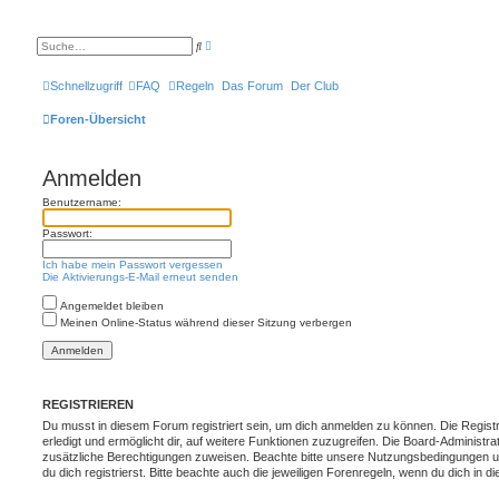
E
S
r
u
w
c
e
h
Schnellzugriff
FAQ
Regeln
Das Forum
Der Club
i
e
t
e
Foren-Übersicht
r
t
e
S
Anmelden
u
c
Benutzername:
h
e
Passwort:
Ich habe mein Passwort vergessen
Die Aktivierungs-E-Mail erneut senden
Angemeldet bleiben
Meinen Online-Status während dieser Sitzung verbergen
REGISTRIEREN
Du musst in diesem Forum registriert sein, um dich anmelden zu können. Die Registr
erledigt und ermöglicht dir, auf weitere Funktionen zuzugreifen. Die Board-Administra
zusätzliche Berechtigungen zuweisen. Beachte bitte unsere Nutzungsbedingungen 
du dich registrierst. Bitte beachte auch die jeweiligen Forenregeln, wenn du dich in