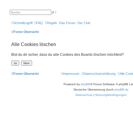
E
S
r
u
w
c
e
h
Schnellzugriff
FAQ
Regeln
Das Forum
Der Club
i
e
t
e
Foren-Übersicht
r
t
e
Alle Cookies löschen
S
u
c
h
Bist du dir sicher, dass du alle Cookies des Boards löschen möchtest?
e
Foren-Übersicht
Impressum
Datenschutzerklärung
Alle Coo
Powered by
phpBB
® Forum Software © phpBB Lim
Deutsche Übersetzung durch
phpBB.de
Datenschutz
|
Nutzungsbedingungen