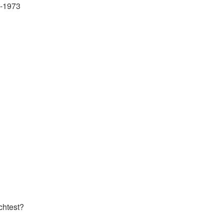
4-1973
chtest?