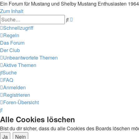
Ein Forum für Mustang und Shelby Mustang Enthusiasten 196
Zum Inhalt
Erweiterte
Suche
Suche
Schnellzugriff
Regeln
Das Forum
Der Club
Unbeantwortete Themen
Aktive Themen
Suche
FAQ
Anmelden
Registrieren
Foren-Übersicht
Suche
Alle Cookies löschen
Bist du dir sicher, dass du alle Cookies des Boards löschen mö