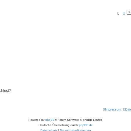
Suche
Erw
chtest?
Impressum
Dat
Powered by
phpBB
® Forum Software © phpBB Limited
Deutsche Übersetzung durch
phpBB.de
Datenschutz
|
Nutzungsbedingungen