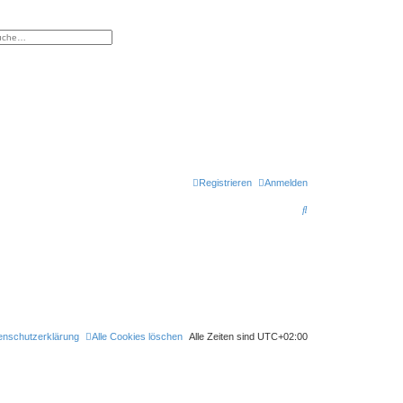
eiterte Suche
Registrieren
Anmelden
S
u
c
h
e
enschutzerklärung
Alle Cookies löschen
Alle Zeiten sind
UTC+02:00