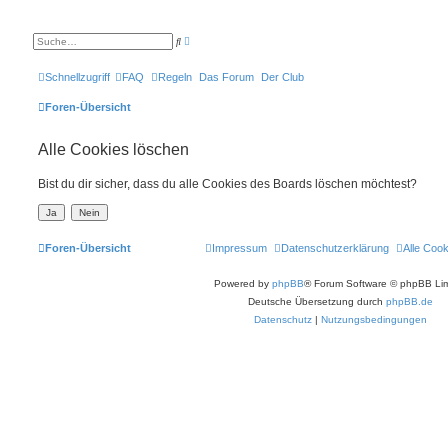
E
S
r
u
w
c
e
h
Schnellzugriff
FAQ
Regeln
Das Forum
Der Club
i
e
t
e
Foren-Übersicht
r
t
e
Alle Cookies löschen
S
u
c
h
Bist du dir sicher, dass du alle Cookies des Boards löschen möchtest?
e
Foren-Übersicht
Impressum
Datenschutzerklärung
Alle Coo
Powered by
phpBB
® Forum Software © phpBB Lim
Deutsche Übersetzung durch
phpBB.de
Datenschutz
|
Nutzungsbedingungen