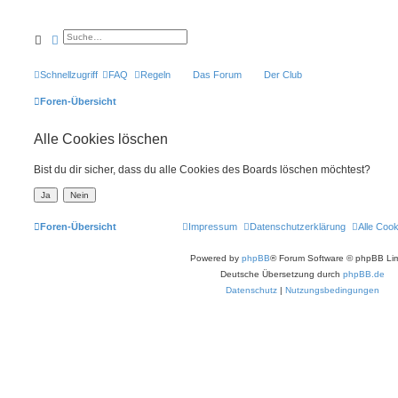
Suche
Erweiterte Suche
Schnellzugriff
FAQ
Regeln
Das Forum
Der Club
Foren-Übersicht
Alle Cookies löschen
Bist du dir sicher, dass du alle Cookies des Boards löschen möchtest?
Foren-Übersicht
Impressum
Datenschutzerklärung
Alle Coo
Powered by
phpBB
® Forum Software © phpBB Lim
Deutsche Übersetzung durch
phpBB.de
Datenschutz
|
Nutzungsbedingungen