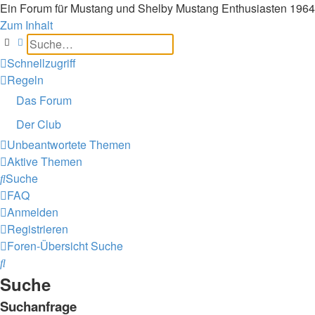
Ein Forum für Mustang und Shelby Mustang Enthusiasten 196
Zum Inhalt
Suche
Erweiterte Suche
Schnellzugriff
Regeln
Das Forum
Der Club
Unbeantwortete Themen
Aktive Themen
Suche
FAQ
Anmelden
Registrieren
Foren-Übersicht
Suche
Suche
Suche
Suchanfrage