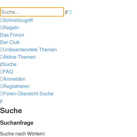
Suche
Erweiterte
Suche
Schnellzugriff
Regeln
Das Forum
Der Club
Unbeantwortete Themen
Aktive Themen
Suche
FAQ
Anmelden
Registrieren
Foren-Übersicht
Suche
Suche
Suche
Suchanfrage
Suche nach Wörtern: