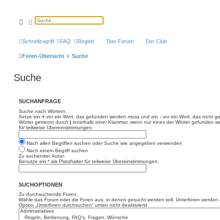
Suche
Erweiterte Suche
Schnellzugriff
FAQ
Regeln
Das Forum
Der Club
Foren-Übersicht
Suche
Suche
SUCHANFRAGE
Suche nach Wörtern:
Setze ein
+
vor ein Wort, das gefunden werden muss und ein
-
vor ein Wort, das nicht 
Wörter getrennt durch
|
innerhalb einer Klammer, wenn nur eines der Wörter gefunden we
für teilweise Übereinstimmungen.
Nach allen Begriffen suchen oder Suche wie angegeben verwenden
Nach einem Begriff suchen
Zu suchender Autor:
Benutze ein * als Platzhalter für teilweise Übereinstimmungen.
SUCHOPTIONEN
Zu durchsuchende Foren:
Wähle das Forum oder die Foren aus, in denen gesucht werden soll. Unterforen werden a
Option „Unterforen durchsuchen“ unten nicht deaktivierst.