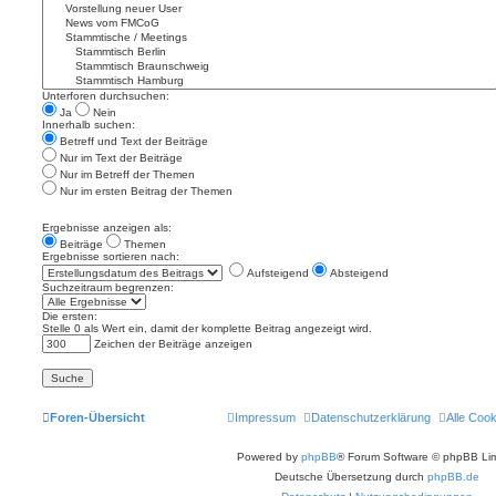
Unterforen durchsuchen:
Ja
Nein
Innerhalb suchen:
Betreff und Text der Beiträge
Nur im Text der Beiträge
Nur im Betreff der Themen
Nur im ersten Beitrag der Themen
Ergebnisse anzeigen als:
Beiträge
Themen
Ergebnisse sortieren nach:
Aufsteigend
Absteigend
Suchzeitraum begrenzen:
Die ersten:
Stelle 0 als Wert ein, damit der komplette Beitrag angezeigt wird.
Zeichen der Beiträge anzeigen
Foren-Übersicht
Impressum
Datenschutzerklärung
Alle Coo
Powered by
phpBB
® Forum Software © phpBB Lim
Deutsche Übersetzung durch
phpBB.de