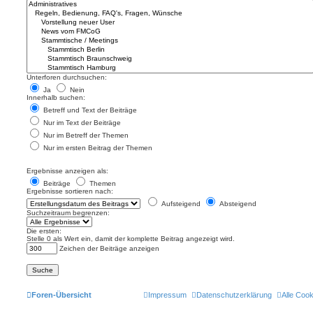
Unterforen durchsuchen:
Ja
Nein
Innerhalb suchen:
Betreff und Text der Beiträge
Nur im Text der Beiträge
Nur im Betreff der Themen
Nur im ersten Beitrag der Themen
Ergebnisse anzeigen als:
Beiträge
Themen
Ergebnisse sortieren nach:
Aufsteigend
Absteigend
Suchzeitraum begrenzen:
Die ersten:
Stelle 0 als Wert ein, damit der komplette Beitrag angezeigt wird.
Zeichen der Beiträge anzeigen
Foren-Übersicht
Impressum
Datenschutzerklärung
Alle Coo