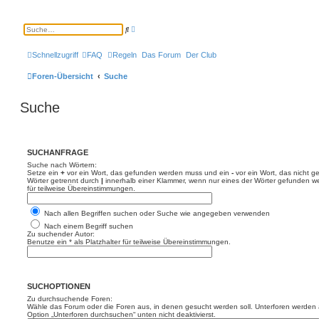
E
S
r
u
w
c
e
h
Schnellzugriff
FAQ
Regeln
Das Forum
Der Club
i
e
t
e
Foren-Übersicht
Suche
r
t
e
Suche
S
u
c
h
e
SUCHANFRAGE
Suche nach Wörtern:
Setze ein
+
vor ein Wort, das gefunden werden muss und ein
-
vor ein Wort, das nicht 
Wörter getrennt durch
|
innerhalb einer Klammer, wenn nur eines der Wörter gefunden we
für teilweise Übereinstimmungen.
Nach allen Begriffen suchen oder Suche wie angegeben verwenden
Nach einem Begriff suchen
Zu suchender Autor:
Benutze ein * als Platzhalter für teilweise Übereinstimmungen.
SUCHOPTIONEN
Zu durchsuchende Foren:
Wähle das Forum oder die Foren aus, in denen gesucht werden soll. Unterforen werden a
Option „Unterforen durchsuchen“ unten nicht deaktivierst.