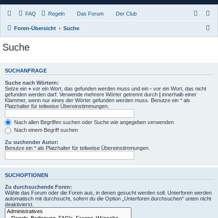
FAQ
Regeln
Das Forum
Der Club
S
Foren-Übersicht
Suche
u
Suche
c
h
SUCHANFRAGE
e
Suche nach Wörtern:
Setze ein
+
vor ein Wort, das gefunden werden muss und ein
-
vor ein Wort, das nicht
gefunden werden darf. Verwende mehrere Wörter getrennt durch
|
innerhalb einer
Klammer, wenn nur eines der Wörter gefunden werden muss. Benutze ein * als
Platzhalter für teilweise Übereinstimmungen.
Nach allen Begriffen suchen oder Suche wie angegeben verwenden
Nach einem Begriff suchen
Zu suchender Autor:
Benutze ein * als Platzhalter für teilweise Übereinstimmungen.
SUCHOPTIONEN
Zu durchsuchende Foren:
Wähle das Forum oder die Foren aus, in denen gesucht werden soll. Unterforen werden
automatisch mit durchsucht, sofern du die Option „Unterforen durchsuchen“ unten nicht
deaktivierst.