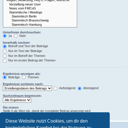
Unterforen durchsuchen:
Ja
Nein
Innerhalb suchen:
Betreff und Text der Beiträge
Nur im Text der Beiträge
Nur im Betreff der Themen
Nur im ersten Beitrag der Themen
Ergebnisse anzeigen als:
Beiträge
Themen
Ergebnisse sortieren nach:
Aufsteigend
Absteigend
Suchzeitraum begrenzen:
Die ersten:
Stelle 0 als Wert ein, damit der komplette Beitrag angezeigt wird.
Zeichen der Beiträge anzeigen
Diese Website nutzt Cookies, um dir den
bestmöglichen Komfort bei der Nutzung zu