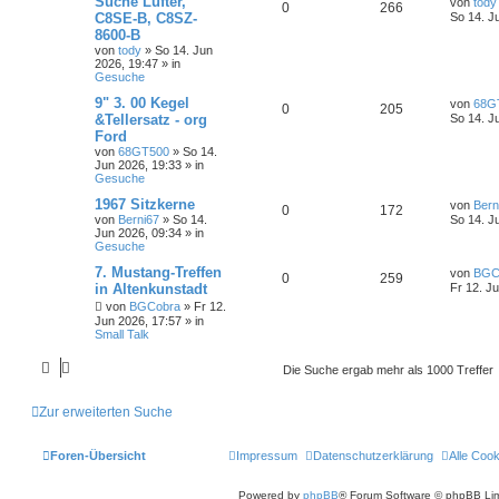
Suche Lüfter,
von
tody
0
266
C8SE-B, C8SZ-
So 14. J
8600-B
von
tody
»
So 14. Jun
2026, 19:47
» in
Gesuche
9" 3. 00 Kegel
von
68G
0
205
&Tellersatz - org
So 14. J
Ford
von
68GT500
»
So 14.
Jun 2026, 19:33
» in
Gesuche
1967 Sitzkerne
von
Bern
0
172
von
Berni67
»
So 14.
So 14. J
Jun 2026, 09:34
» in
Gesuche
7. Mustang-Treffen
von
BGC
0
259
in Altenkunstadt
Fr 12. J
von
BGCobra
»
Fr 12.
Jun 2026, 17:57
» in
Small Talk
Die Suche ergab mehr als 1000 Treffer
Zur erweiterten Suche
Foren-Übersicht
Impressum
Datenschutzerklärung
Alle Coo
Powered by
phpBB
® Forum Software © phpBB Lim