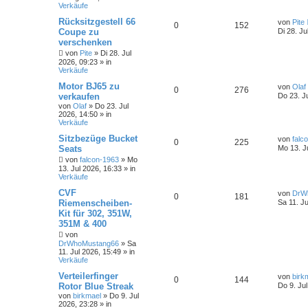
Verkäufe
Rücksitzgestell 66
von
Pite
0
152
Coupe zu
Di 28. Ju
verschenken
von
Pite
»
Di 28. Jul
2026, 09:23
» in
Verkäufe
Motor BJ65 zu
von
Olaf
0
276
verkaufen
Do 23. J
von
Olaf
»
Do 23. Jul
2026, 14:50
» in
Verkäufe
Sitzbezüge Bucket
von
falc
0
225
Seats
Mo 13. J
von
falcon-1963
»
Mo
13. Jul 2026, 16:33
» in
Verkäufe
CVF
von
DrW
0
181
Riemenscheiben-
Sa 11. Ju
Kit für 302, 351W,
351M & 400
von
DrWhoMustang66
»
Sa
11. Jul 2026, 15:49
» in
Verkäufe
Verteilerfinger
von
birk
0
144
Rotor Blue Streak
Do 9. Ju
von
birkmael
»
Do 9. Jul
2026, 23:28
» in