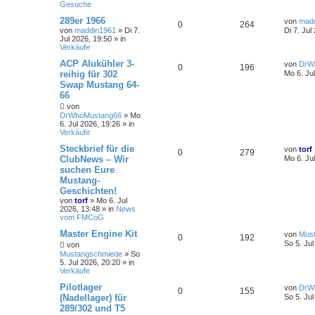
Gesuche
289er 1966
von
mad
0
264
von
maddin1961
»
Di 7.
Di 7. Jul
Jul 2026, 19:50
» in
Verkäufe
ACP Alukühler 3-
von
DrW
0
196
reihig für 302
Mo 6. Ju
Swap Mustang 64-
66
von
DrWhoMustang66
»
Mo
6. Jul 2026, 19:26
» in
Verkäufe
Steckbrief für die
von
torf
0
279
ClubNews – Wir
Mo 6. Ju
suchen Eure
Mustang-
Geschichten!
von
torf
»
Mo 6. Jul
2026, 13:48
» in
News
vom FMCoG
Master Engine Kit
von
Mus
0
192
So 5. Jul
von
Mustangschmiede
»
So
5. Jul 2026, 20:20
» in
Verkäufe
Pilotlager
von
DrW
0
155
(Nadellager) für
So 5. Jul
289/302 und T5