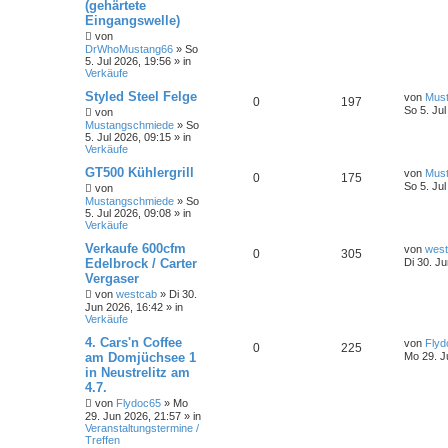
(gehärtete
Eingangswelle)
von
DrWhoMustang66
»
So
5. Jul 2026, 19:56
» in
Verkäufe
Styled Steel Felge
von
Mus
0
197
So 5. Jul
von
Mustangschmiede
»
So
5. Jul 2026, 09:15
» in
Verkäufe
GT500 Kühlergrill
von
Mus
0
175
So 5. Jul
von
Mustangschmiede
»
So
5. Jul 2026, 09:08
» in
Verkäufe
Verkaufe 600cfm
von
wes
0
305
Edelbrock / Carter
Di 30. J
Vergaser
von
westcab
»
Di 30.
Jun 2026, 16:42
» in
Verkäufe
4. Cars'n Coffee
von
Flyd
0
225
am Domjüchsee 1
Mo 29. J
in Neustrelitz am
4.7.
von
Flydoc65
»
Mo
29. Jun 2026, 21:57
» in
Veranstaltungstermine /
Treffen