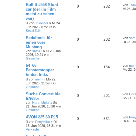
Bullitt #558 Stunt
von
T5o
0
282
car (der im Film
Mi 24. J
meist zu sehen
war)
von
T5owner
»
Mi 24.
Jun 2026, 07:20
» in
Small Talk
Pedalbock für
von
sam
0
202
einen 66er
Di 23. J
Mustang
von
sam13
»
Di 23. Jun
2026, 19:21
» in
Gesuche
64_66
von
me
0
154
Fensterstopper
Mo 22. J
hinten links
von
mem
»
Mo 22.
Jun 2026, 21:59
» in
Gesuche
Suche Convertible
von
Hors
0
201
67/68er
So 21. J
von
Horst Meier
»
So
21. Jun 2026, 13:26
» in
Gesuche
AVON 225 60 R15
von
Pon
0
331
Di 16. J
von
Ponymike
»
Di
16. Jun 2026, 15:31
» in
Verkäufe