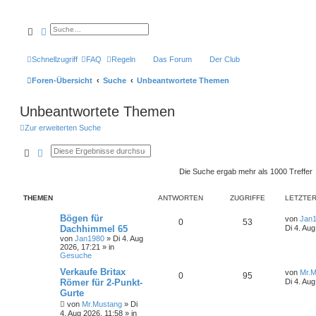
Suche
Erweiterte Suche
Schnellzugriff
FAQ
Regeln
Das Forum
Der Club
Foren-Übersicht
Suche
Unbeantwortete Themen
Unbeantwortete Themen
Zur erweiterten Suche
Suche
Erweiterte Suche
Die Suche ergab mehr als 1000 Treffer
THEMEN
ANTWORTEN
ZUGRIFFE
LETZTER
Bögen für
von
Jan
0
53
Dachhimmel 65
Di 4. Au
von
Jan1980
»
Di 4. Aug
2026, 17:21
» in
Gesuche
Verkaufe Britax
von
Mr.M
0
95
Römer für 2-Punkt-
Di 4. Aug
Gurte
von
Mr.Mustang
»
Di
4. Aug 2026, 11:58
» in